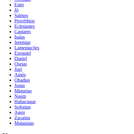
Ester
Jó
Salmos
Provérbios
Eclesiastes
Cantares
Isaías
Jeremias
Lamentações
Ezequiel
Daniel
Oseias
Joel
Amós
Obadias
Jonas
Miqueias
Naum
Habacuque
Sofonias
Ageu
Zacarias
Malaquias