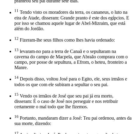
pranteou seu pai durante sete dias.
11
Tendo visto os moradores da terra, os cananeus, o luto na
eira de Atade, disseram: Grande pranto é este dos egípcios. E
por isso se chamou aquele lugar de Abel-Mizraim, que está
além do Jordão.
12
Fizeram-lhe seus filhos como lhes havia ordenado:
13
levaram-no para a terra de Canaã e o sepultaram na
caverna do campo de Macpela, que Abraão comprara com o
campo, por posse de sepultura, a Efrom, o heteu, fronteiro a
Manre.
14
Depois disso, voltou José para o Egito, ele, seus irmãos e
todos os que com ele subiram a sepultar o seu pai.
15
Vendo os irmãos de José que seu pai já era morto,
disseram: É o caso de José nos perseguir e nos retribuir
certamente o mal todo que lhe fizemos.
16
Portanto, mandaram dizer a José: Teu pai ordenou, antes da
sua morte, dizendo:
17