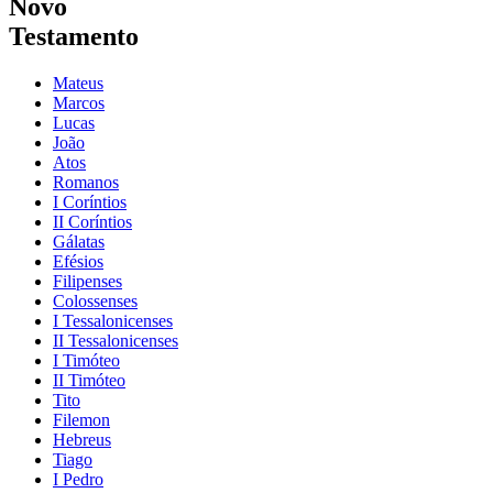
Novo
Testamento
Mateus
Marcos
Lucas
João
Atos
Romanos
I Coríntios
II Coríntios
Gálatas
Efésios
Filipenses
Colossenses
I Tessalonicenses
II Tessalonicenses
I Timóteo
II Timóteo
Tito
Filemon
Hebreus
Tiago
I Pedro