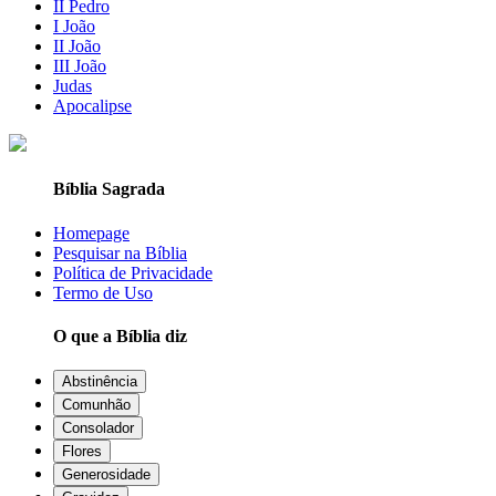
II Pedro
I João
II João
III João
Judas
Apocalipse
Bíblia Sagrada
Homepage
Pesquisar na Bíblia
Política de Privacidade
Termo de Uso
O que a Bíblia diz
Abstinência
Comunhão
Consolador
Flores
Generosidade