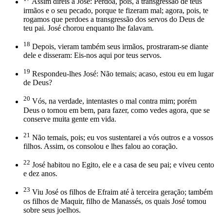
Assim direis a José: Perdoa, pois, a transgressão de teus
irmãos e o seu pecado, porque te fizeram mal; agora, pois, te
rogamos que perdoes a transgressão dos servos do Deus de
teu pai. José chorou enquanto lhe falavam.
18
Depois, vieram também seus irmãos, prostraram-se diante
dele e disseram: Eis-nos aqui por teus servos.
19
Respondeu-lhes José: Não temais; acaso, estou eu em lugar
de Deus?
20
Vós, na verdade, intentastes o mal contra mim; porém
Deus o tornou em bem, para fazer, como vedes agora, que se
conserve muita gente em vida.
21
Não temais, pois; eu vos sustentarei a vós outros e a vossos
filhos. Assim, os consolou e lhes falou ao coração.
22
José habitou no Egito, ele e a casa de seu pai; e viveu cento
e dez anos.
23
Viu José os filhos de Efraim até à terceira geração; também
os filhos de Maquir, filho de Manassés, os quais José tomou
sobre seus joelhos.