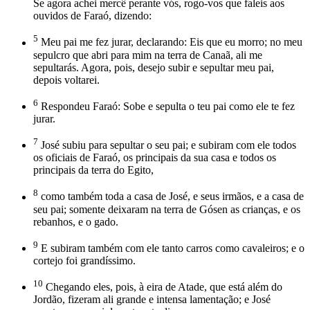
Se agora achei mercê perante vós, rogo-vos que faleis aos
ouvidos de Faraó, dizendo:
5
Meu pai me fez jurar, declarando: Eis que eu morro; no meu
sepulcro que abri para mim na terra de Canaã, ali me
sepultarás. Agora, pois, desejo subir e sepultar meu pai,
depois voltarei.
6
Respondeu Faraó: Sobe e sepulta o teu pai como ele te fez
jurar.
7
José subiu para sepultar o seu pai; e subiram com ele todos
os oficiais de Faraó, os principais da sua casa e todos os
principais da terra do Egito,
8
como também toda a casa de José, e seus irmãos, e a casa de
seu pai; somente deixaram na terra de Gósen as crianças, e os
rebanhos, e o gado.
9
E subiram também com ele tanto carros como cavaleiros; e o
cortejo foi grandíssimo.
10
Chegando eles, pois, à eira de Atade, que está além do
Jordão, fizeram ali grande e intensa lamentação; e José