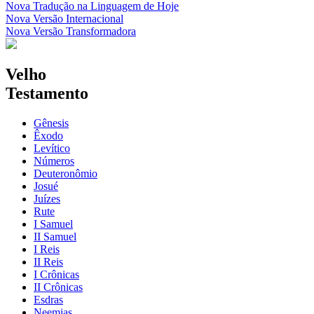
Nova Tradução na Linguagem de Hoje
Nova Versão Internacional
Nova Versão Transformadora
Velho
Testamento
Gênesis
Êxodo
Levítico
Números
Deuteronômio
Josué
Juízes
Rute
I Samuel
II Samuel
I Reis
II Reis
I Crônicas
II Crônicas
Esdras
Neemias