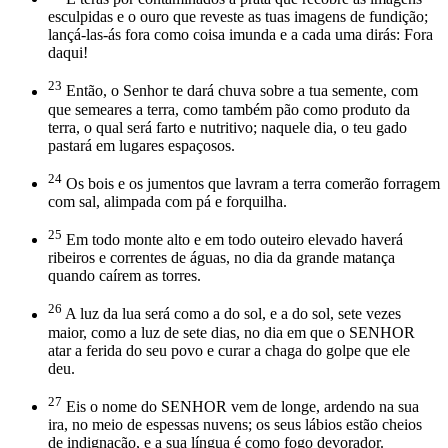
esculpidas e o ouro que reveste as tuas imagens de fundição;
lançá-las-ás fora como coisa imunda e a cada uma dirás: Fora
daqui!
23
Então, o Senhor te dará chuva sobre a tua semente, com
que semeares a terra, como também pão como produto da
terra, o qual será farto e nutritivo; naquele dia, o teu gado
pastará em lugares espaçosos.
24
Os bois e os jumentos que lavram a terra comerão forragem
com sal, alimpada com pá e forquilha.
25
Em todo monte alto e em todo outeiro elevado haverá
ribeiros e correntes de águas, no dia da grande matança
quando caírem as torres.
26
A luz da lua será como a do sol, e a do sol, sete vezes
maior, como a luz de sete dias, no dia em que o SENHOR
atar a ferida do seu povo e curar a chaga do golpe que ele
deu.
27
Eis o nome do SENHOR vem de longe, ardendo na sua
ira, no meio de espessas nuvens; os seus lábios estão cheios
de indignação, e a sua língua é como fogo devorador.