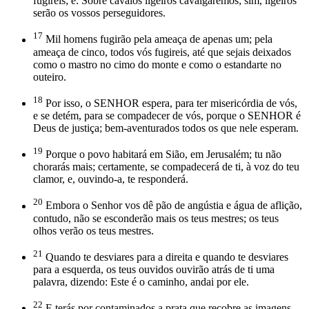
fugireis; e: Sobre cavalos ligeiros cavalgaremos; sim, ligeiros
serão os vossos perseguidores.
17
Mil homens fugirão pela ameaça de apenas um; pela
ameaça de cinco, todos vós fugireis, até que sejais deixados
como o mastro no cimo do monte e como o estandarte no
outeiro.
18
Por isso, o SENHOR espera, para ter misericórdia de vós,
e se detém, para se compadecer de vós, porque o SENHOR é
Deus de justiça; bem-aventurados todos os que nele esperam.
19
Porque o povo habitará em Sião, em Jerusalém; tu não
chorarás mais; certamente, se compadecerá de ti, à voz do teu
clamor, e, ouvindo-a, te responderá.
20
Embora o Senhor vos dê pão de angústia e água de aflição,
contudo, não se esconderão mais os teus mestres; os teus
olhos verão os teus mestres.
21
Quando te desviares para a direita e quando te desviares
para a esquerda, os teus ouvidos ouvirão atrás de ti uma
palavra, dizendo: Este é o caminho, andai por ele.
22
E terás por contaminados a prata que recobre as imagens