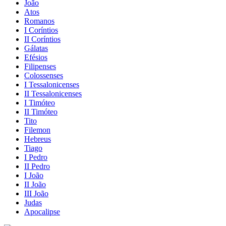
João
Atos
Romanos
I Coríntios
II Coríntios
Gálatas
Efésios
Filipenses
Colossenses
I Tessalonicenses
II Tessalonicenses
I Timóteo
II Timóteo
Tito
Filemon
Hebreus
Tiago
I Pedro
II Pedro
I João
II João
III João
Judas
Apocalipse