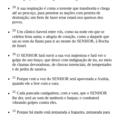
28
A sua respiração é como a torrente que transborda e chega
até ao pescoço, para peneirar as nações com peneira de
destruição; um freio de fazer errar estará nos queixos dos
povos.
29
Um cântico haverá entre vós, como na noite em que se
celebra festa santa; e alegria de coração, como a daquele que
sai ao som da flauta para ir ao monte do SENHOR, à Rocha
de Israel.
30
O SENHOR fará ouvir a sua voz majestosa e fará ver o
golpe do seu braço, que desce com indignação de ira, no meio
de chamas devoradoras, de chuvas torrenciais, de tempestades
e de pedra de saraiva.
31
Porque com a voz do SENHOR será apavorada a Assíria,
quando ele a fere com a vara.
32
Cada pancada castigadora, com a vara, que o SENHOR
lhe der, será ao som de tamboris e harpas; e combaterá
vibrando golpes contra eles.
33
Porque há muito está preparada a fogueira, preparada para