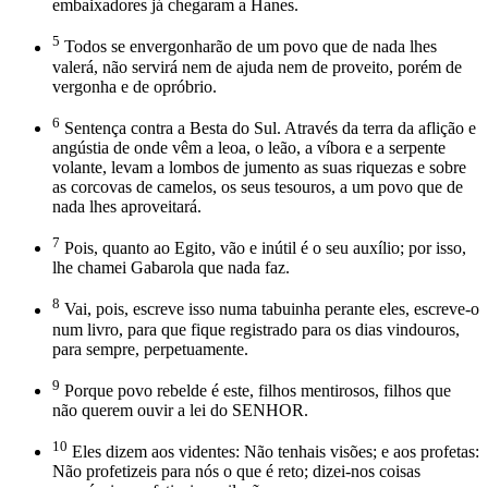
embaixadores já chegaram a Hanes.
5
Todos se envergonharão de um povo que de nada lhes
valerá, não servirá nem de ajuda nem de proveito, porém de
vergonha e de opróbrio.
6
Sentença contra a Besta do Sul. Através da terra da aflição e
angústia de onde vêm a leoa, o leão, a víbora e a serpente
volante, levam a lombos de jumento as suas riquezas e sobre
as corcovas de camelos, os seus tesouros, a um povo que de
nada lhes aproveitará.
7
Pois, quanto ao Egito, vão e inútil é o seu auxílio; por isso,
lhe chamei Gabarola que nada faz.
8
Vai, pois, escreve isso numa tabuinha perante eles, escreve-o
num livro, para que fique registrado para os dias vindouros,
para sempre, perpetuamente.
9
Porque povo rebelde é este, filhos mentirosos, filhos que
não querem ouvir a lei do SENHOR.
10
Eles dizem aos videntes: Não tenhais visões; e aos profetas:
Não profetizeis para nós o que é reto; dizei-nos coisas