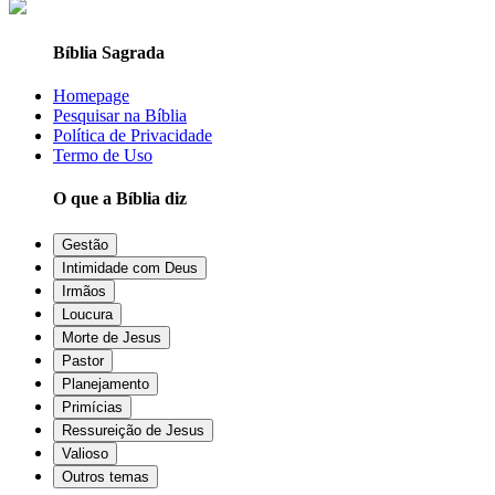
Bíblia Sagrada
Homepage
Pesquisar na Bíblia
Política de Privacidade
Termo de Uso
O que a Bíblia diz
Gestão
Intimidade com Deus
Irmãos
Loucura
Morte de Jesus
Pastor
Planejamento
Primícias
Ressureição de Jesus
Valioso
Outros temas