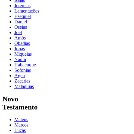
Isaías
Jeremias
Lamentações
Ezequiel
Daniel
Oseias
Joel
Amós
Obadias
Jonas
Miqueias
Naum
Habacuque
Sofonias
Ageu
Zacarias
Malaquias
Novo
Testamento
Mateus
Marcos
Lucas