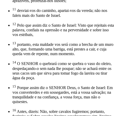
aprazíveis, profetizai-nos ilusões;
11
desviai-vos do caminho, apartai-vos da vereda; não nos
faleis mais do Santo de Israel.
12
Pelo que assim diz o Santo de Israel: Visto que rejeitais esta
palavra, confiais na opressão e na perversidade e sobre isso
vos estribais,
13
portanto, esta maldade vos será como a brecha de um muro
alto, que, formando uma barriga, está prestes a cair, e cuja
queda vem de repente, num momento.
14
O SENHOR o quebrará como se quebra o vaso do oleiro,
despedaçando-o sem nada lhe poupar; não se achará entre os
seus cacos um que sirva para tomar fogo da lareira ou tirar
água da poça.
15
Porque assim diz o SENHOR Deus, o Santo de Israel: Em
vos converterdes e em sossegardes, está a vossa salvação; na
tranquilidade e na confiança, a vossa força, mas não o
quisestes.
16
Antes, dizeis: Não, sobre cavalos fugiremos; portanto,