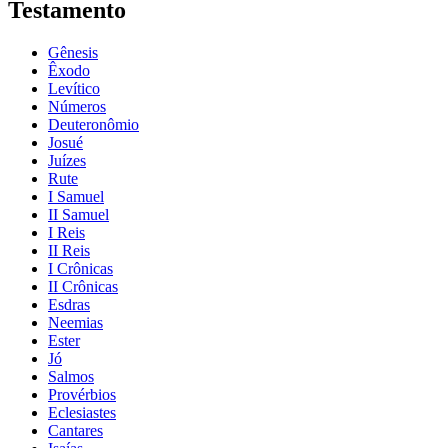
Testamento
Gênesis
Êxodo
Levítico
Números
Deuteronômio
Josué
Juízes
Rute
I Samuel
II Samuel
I Reis
II Reis
I Crônicas
II Crônicas
Esdras
Neemias
Ester
Jó
Salmos
Provérbios
Eclesiastes
Cantares