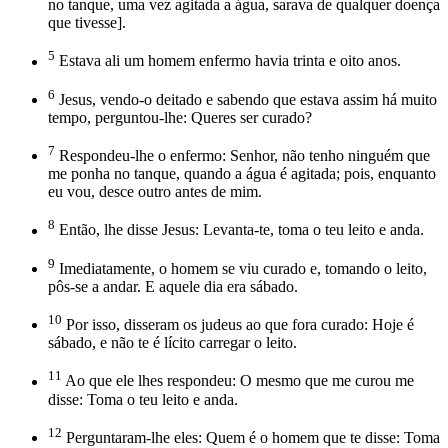
no tanque, uma vez agitada a água, sarava de qualquer doença
que tivesse].
5
Estava ali um homem enfermo havia trinta e oito anos.
6
Jesus, vendo-o deitado e sabendo que estava assim há muito
tempo, perguntou-lhe: Queres ser curado?
7
Respondeu-lhe o enfermo: Senhor, não tenho ninguém que
me ponha no tanque, quando a água é agitada; pois, enquanto
eu vou, desce outro antes de mim.
8
Então, lhe disse Jesus: Levanta-te, toma o teu leito e anda.
9
Imediatamente, o homem se viu curado e, tomando o leito,
pôs-se a andar. E aquele dia era sábado.
10
Por isso, disseram os judeus ao que fora curado: Hoje é
sábado, e não te é lícito carregar o leito.
11
Ao que ele lhes respondeu: O mesmo que me curou me
disse: Toma o teu leito e anda.
12
Perguntaram-lhe eles: Quem é o homem que te disse: Toma