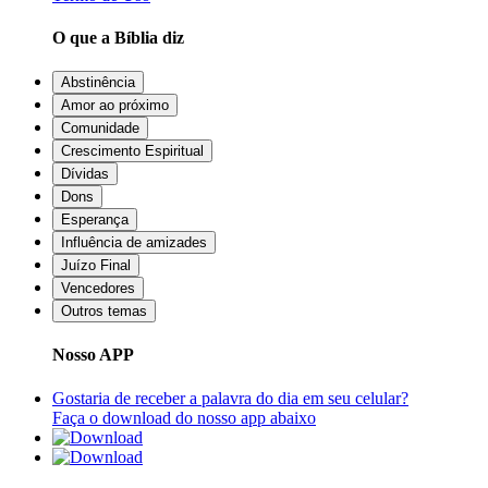
O que a Bíblia diz
Abstinência
Amor ao próximo
Comunidade
Crescimento Espiritual
Dívidas
Dons
Esperança
Influência de amizades
Juízo Final
Vencedores
Outros temas
Nosso APP
Gostaria de receber a palavra do dia em seu celular?
Faça o download do nosso app abaixo