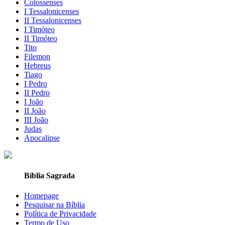
Colossenses
I Tessalonicenses
II Tessalonicenses
I Timóteo
II Timóteo
Tito
Filemon
Hebreus
Tiago
I Pedro
II Pedro
I João
II João
III João
Judas
Apocalipse
Bíblia Sagrada
Homepage
Pesquisar na Bíblia
Política de Privacidade
Termo de Uso