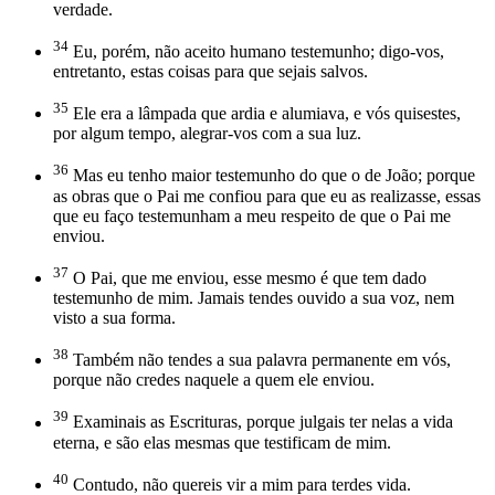
verdade.
34
Eu, porém, não aceito humano testemunho; digo-vos,
entretanto, estas coisas para que sejais salvos.
35
Ele era a lâmpada que ardia e alumiava, e vós quisestes,
por algum tempo, alegrar-vos com a sua luz.
36
Mas eu tenho maior testemunho do que o de João; porque
as obras que o Pai me confiou para que eu as realizasse, essas
que eu faço testemunham a meu respeito de que o Pai me
enviou.
37
O Pai, que me enviou, esse mesmo é que tem dado
testemunho de mim. Jamais tendes ouvido a sua voz, nem
visto a sua forma.
38
Também não tendes a sua palavra permanente em vós,
porque não credes naquele a quem ele enviou.
39
Examinais as Escrituras, porque julgais ter nelas a vida
eterna, e são elas mesmas que testificam de mim.
40
Contudo, não quereis vir a mim para terdes vida.