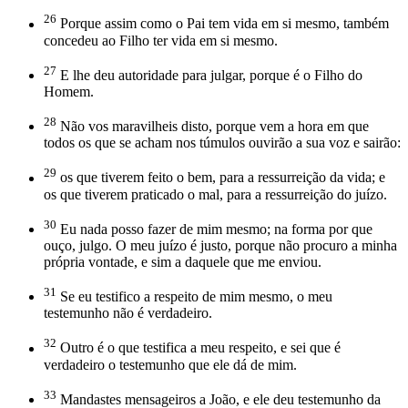
26
Porque assim como o Pai tem vida em si mesmo, também
concedeu ao Filho ter vida em si mesmo.
27
E lhe deu autoridade para julgar, porque é o Filho do
Homem.
28
Não vos maravilheis disto, porque vem a hora em que
todos os que se acham nos túmulos ouvirão a sua voz e sairão:
29
os que tiverem feito o bem, para a ressurreição da vida; e
os que tiverem praticado o mal, para a ressurreição do juízo.
30
Eu nada posso fazer de mim mesmo; na forma por que
ouço, julgo. O meu juízo é justo, porque não procuro a minha
própria vontade, e sim a daquele que me enviou.
31
Se eu testifico a respeito de mim mesmo, o meu
testemunho não é verdadeiro.
32
Outro é o que testifica a meu respeito, e sei que é
verdadeiro o testemunho que ele dá de mim.
33
Mandastes mensageiros a João, e ele deu testemunho da