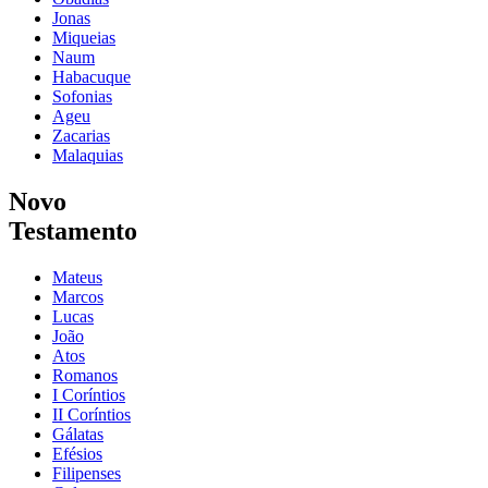
Jonas
Miqueias
Naum
Habacuque
Sofonias
Ageu
Zacarias
Malaquias
Novo
Testamento
Mateus
Marcos
Lucas
João
Atos
Romanos
I Coríntios
II Coríntios
Gálatas
Efésios
Filipenses