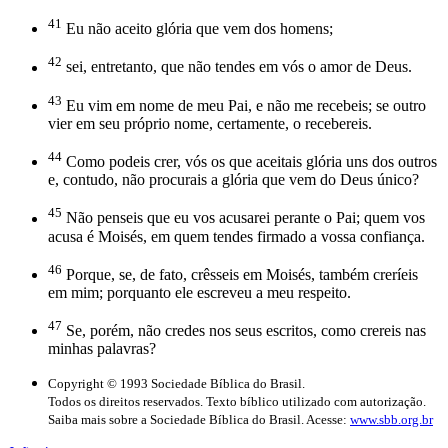
41
Eu não aceito glória que vem dos homens;
42
sei, entretanto, que não tendes em vós o amor de Deus.
43
Eu vim em nome de meu Pai, e não me recebeis; se outro
vier em seu próprio nome, certamente, o recebereis.
44
Como podeis crer, vós os que aceitais glória uns dos outros
e, contudo, não procurais a glória que vem do Deus único?
45
Não penseis que eu vos acusarei perante o Pai; quem vos
acusa é Moisés, em quem tendes firmado a vossa confiança.
46
Porque, se, de fato, crêsseis em Moisés, também creríeis
em mim; porquanto ele escreveu a meu respeito.
47
Se, porém, não credes nos seus escritos, como crereis nas
minhas palavras?
Copyright © 1993 Sociedade Bíblica do Brasil.
Todos os direitos reservados. Texto bíblico utilizado com autorização.
Saiba mais sobre a Sociedade Bíblica do Brasil. Acesse:
www.sbb.org.br