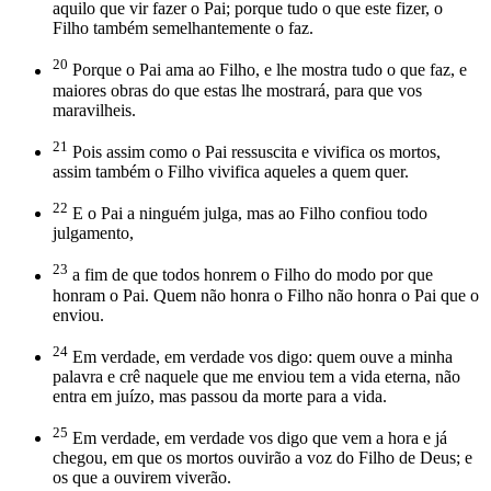
aquilo que vir fazer o Pai; porque tudo o que este fizer, o
Filho também semelhantemente o faz.
20
Porque o Pai ama ao Filho, e lhe mostra tudo o que faz, e
maiores obras do que estas lhe mostrará, para que vos
maravilheis.
21
Pois assim como o Pai ressuscita e vivifica os mortos,
assim também o Filho vivifica aqueles a quem quer.
22
E o Pai a ninguém julga, mas ao Filho confiou todo
julgamento,
23
a fim de que todos honrem o Filho do modo por que
honram o Pai. Quem não honra o Filho não honra o Pai que o
enviou.
24
Em verdade, em verdade vos digo: quem ouve a minha
palavra e crê naquele que me enviou tem a vida eterna, não
entra em juízo, mas passou da morte para a vida.
25
Em verdade, em verdade vos digo que vem a hora e já
chegou, em que os mortos ouvirão a voz do Filho de Deus; e
os que a ouvirem viverão.