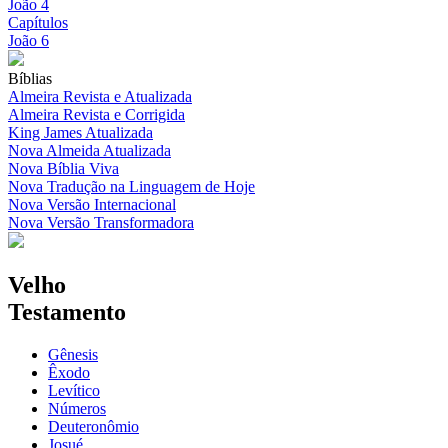
João 4
Capítulos
João 6
Bíblias
Almeira Revista e Atualizada
Almeira Revista e Corrigida
King James Atualizada
Nova Almeida Atualizada
Nova Bíblia Viva
Nova Tradução na Linguagem de Hoje
Nova Versão Internacional
Nova Versão Transformadora
Velho
Testamento
Gênesis
Êxodo
Levítico
Números
Deuteronômio
Josué