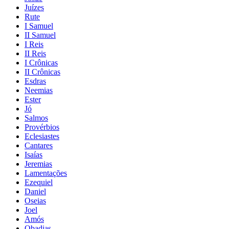
Juízes
Rute
I Samuel
II Samuel
I Reis
II Reis
I Crônicas
II Crônicas
Esdras
Neemias
Ester
Jó
Salmos
Provérbios
Eclesiastes
Cantares
Isaías
Jeremias
Lamentações
Ezequiel
Daniel
Oseias
Joel
Amós
Obadias