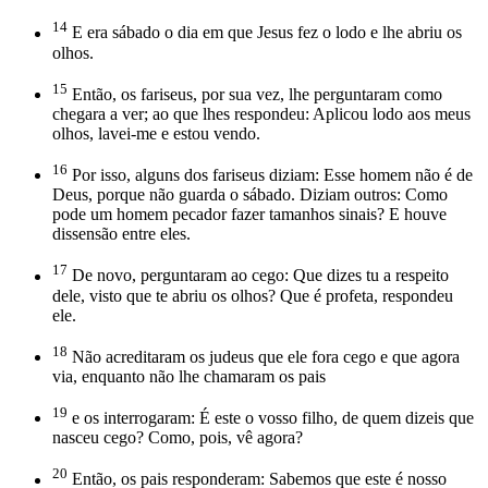
14
E era sábado o dia em que Jesus fez o lodo e lhe abriu os
olhos.
15
Então, os fariseus, por sua vez, lhe perguntaram como
chegara a ver; ao que lhes respondeu: Aplicou lodo aos meus
olhos, lavei-me e estou vendo.
16
Por isso, alguns dos fariseus diziam: Esse homem não é de
Deus, porque não guarda o sábado. Diziam outros: Como
pode um homem pecador fazer tamanhos sinais? E houve
dissensão entre eles.
17
De novo, perguntaram ao cego: Que dizes tu a respeito
dele, visto que te abriu os olhos? Que é profeta, respondeu
ele.
18
Não acreditaram os judeus que ele fora cego e que agora
via, enquanto não lhe chamaram os pais
19
e os interrogaram: É este o vosso filho, de quem dizeis que
nasceu cego? Como, pois, vê agora?
20
Então, os pais responderam: Sabemos que este é nosso