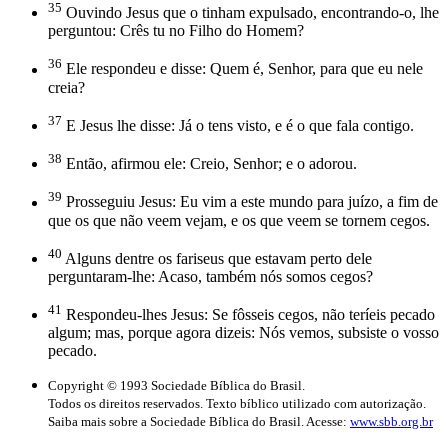
35
Ouvindo Jesus que o tinham expulsado, encontrando-o, lhe
perguntou: Crês tu no Filho do Homem?
36
Ele respondeu e disse: Quem é, Senhor, para que eu nele
creia?
37
E Jesus lhe disse: Já o tens visto, e é o que fala contigo.
38
Então, afirmou ele: Creio, Senhor; e o adorou.
39
Prosseguiu Jesus: Eu vim a este mundo para juízo, a fim de
que os que não veem vejam, e os que veem se tornem cegos.
40
Alguns dentre os fariseus que estavam perto dele
perguntaram-lhe: Acaso, também nós somos cegos?
41
Respondeu-lhes Jesus: Se fôsseis cegos, não teríeis pecado
algum; mas, porque agora dizeis: Nós vemos, subsiste o vosso
pecado.
Copyright © 1993 Sociedade Bíblica do Brasil.
Todos os direitos reservados. Texto bíblico utilizado com autorização.
Saiba mais sobre a Sociedade Bíblica do Brasil. Acesse:
www.sbb.org.br