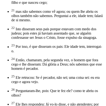
filho e que nasceu cego;
21
mas não sabemos como vê agora; ou quem lhe abriu os
olhos também não sabemos. Perguntai a ele, idade tem; falará
de si mesmo.
22
Isto disseram seus pais porque estavam com medo dos
judeus; pois estes já haviam assentado que, se alguém
confessasse ser Jesus o Cristo, fosse expulso da sinagoga.
23
Por isso, é que disseram os pais: Ele idade tem, interrogai-
o.
24
Então, chamaram, pela segunda vez, o homem que fora
cego e lhe disseram: Dá glória a Deus; nós sabemos que esse
homem é pecador.
25
Ele retrucou: Se é pecador, não sei; uma coisa sei: eu era
cego e agora vejo.
26
Perguntaram-lhe, pois: Que te fez ele? como te abriu os
olhos?
27
Ele lhes respondeu: Já vo-lo disse, e não atendestes; por