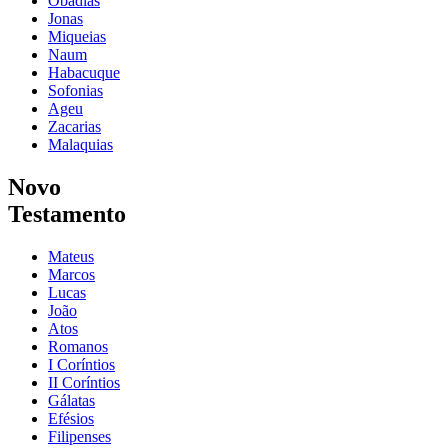
Obadias
Jonas
Miqueias
Naum
Habacuque
Sofonias
Ageu
Zacarias
Malaquias
Novo
Testamento
Mateus
Marcos
Lucas
João
Atos
Romanos
I Coríntios
II Coríntios
Gálatas
Efésios
Filipenses