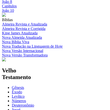
João 8
Capítulos
João 10
Bíblias
Almeira Revista e Atualizada
Almeira Revista e Corrigida
King James Atualizada
Nova Almeida Atualizada
Nova Bíblia Viva
Nova Tradução na Linguagem de Hoje
Nova Versão Internacional
Nova Versão Transformadora
Velho
Testamento
Gênesis
Êxodo
Levítico
Números
Deuteronômio
Josué