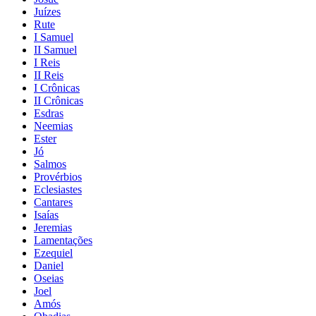
Juízes
Rute
I Samuel
II Samuel
I Reis
II Reis
I Crônicas
II Crônicas
Esdras
Neemias
Ester
Jó
Salmos
Provérbios
Eclesiastes
Cantares
Isaías
Jeremias
Lamentações
Ezequiel
Daniel
Oseias
Joel
Amós