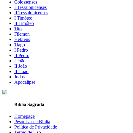
Colossenses
I Tessalonicenses
II Tessalonicenses
I Timóteo
II Timóteo
Tito
Filemon
Hebreus
Tiago
I Pedro
II Pedro
I João
II João
III João
Judas
Apocalipse
Bíblia Sagrada
Homepage
Pesquisar na Bíblia
Política de Privacidade
Termo de Uso