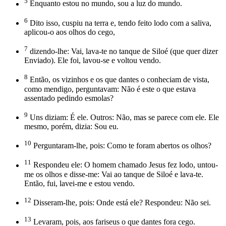
5
Enquanto estou no mundo, sou a luz do mundo.
6
Dito isso, cuspiu na terra e, tendo feito lodo com a saliva,
aplicou-o aos olhos do cego,
7
dizendo-lhe: Vai, lava-te no tanque de Siloé (que quer dizer
Enviado). Ele foi, lavou-se e voltou vendo.
8
Então, os vizinhos e os que dantes o conheciam de vista,
como mendigo, perguntavam: Não é este o que estava
assentado pedindo esmolas?
9
Uns diziam: É ele. Outros: Não, mas se parece com ele. Ele
mesmo, porém, dizia: Sou eu.
10
Perguntaram-lhe, pois: Como te foram abertos os olhos?
11
Respondeu ele: O homem chamado Jesus fez lodo, untou-
me os olhos e disse-me: Vai ao tanque de Siloé e lava-te.
Então, fui, lavei-me e estou vendo.
12
Disseram-lhe, pois: Onde está ele? Respondeu: Não sei.
13
Levaram, pois, aos fariseus o que dantes fora cego.