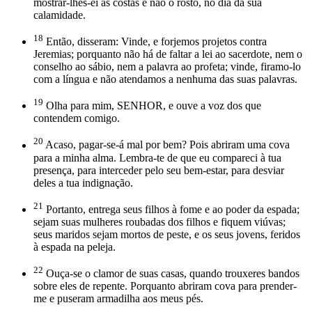
mostrar-lhes-ei as costas e não o rosto, no dia da sua
calamidade.
18
Então, disseram: Vinde, e forjemos projetos contra
Jeremias; porquanto não há de faltar a lei ao sacerdote, nem o
conselho ao sábio, nem a palavra ao profeta; vinde, firamo-lo
com a língua e não atendamos a nenhuma das suas palavras.
19
Olha para mim, SENHOR, e ouve a voz dos que
contendem comigo.
20
Acaso, pagar-se-á mal por bem? Pois abriram uma cova
para a minha alma. Lembra-te de que eu compareci à tua
presença, para interceder pelo seu bem-estar, para desviar
deles a tua indignação.
21
Portanto, entrega seus filhos à fome e ao poder da espada;
sejam suas mulheres roubadas dos filhos e fiquem viúvas;
seus maridos sejam mortos de peste, e os seus jovens, feridos
à espada na peleja.
22
Ouça-se o clamor de suas casas, quando trouxeres bandos
sobre eles de repente. Porquanto abriram cova para prender-
me e puseram armadilha aos meus pés.