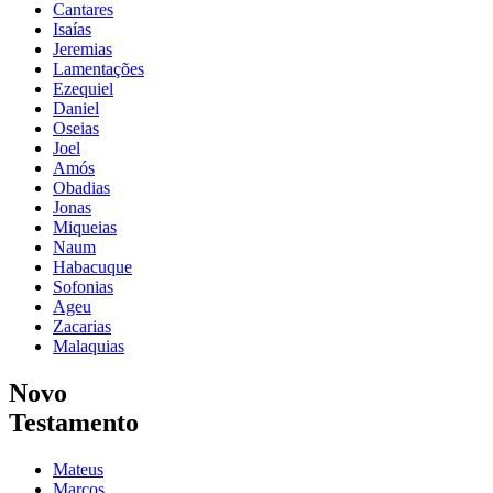
Cantares
Isaías
Jeremias
Lamentações
Ezequiel
Daniel
Oseias
Joel
Amós
Obadias
Jonas
Miqueias
Naum
Habacuque
Sofonias
Ageu
Zacarias
Malaquias
Novo
Testamento
Mateus
Marcos