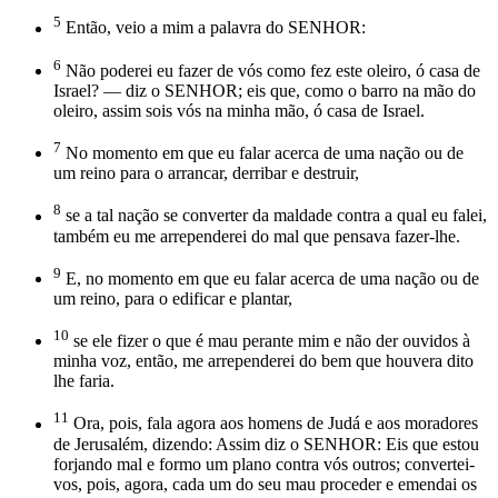
5
Então, veio a mim a palavra do SENHOR:
6
Não poderei eu fazer de vós como fez este oleiro, ó casa de
Israel? — diz o SENHOR; eis que, como o barro na mão do
oleiro, assim sois vós na minha mão, ó casa de Israel.
7
No momento em que eu falar acerca de uma nação ou de
um reino para o arrancar, derribar e destruir,
8
se a tal nação se converter da maldade contra a qual eu falei,
também eu me arrependerei do mal que pensava fazer-lhe.
9
E, no momento em que eu falar acerca de uma nação ou de
um reino, para o edificar e plantar,
10
se ele fizer o que é mau perante mim e não der ouvidos à
minha voz, então, me arrependerei do bem que houvera dito
lhe faria.
11
Ora, pois, fala agora aos homens de Judá e aos moradores
de Jerusalém, dizendo: Assim diz o SENHOR: Eis que estou
forjando mal e formo um plano contra vós outros; convertei-
vos, pois, agora, cada um do seu mau proceder e emendai os