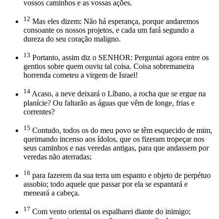
vossos caminhos e as vossas ações.
12
Mas eles dizem: Não há esperança, porque andaremos
consoante os nossos projetos, e cada um fará segundo a
dureza do seu coração maligno.
13
Portanto, assim diz o SENHOR: Perguntai agora entre os
gentios sobre quem ouviu tal coisa. Coisa sobremaneira
horrenda cometeu a virgem de Israel!
14
Acaso, a neve deixará o Líbano, a rocha que se ergue na
planície? Ou faltarão as águas que vêm de longe, frias e
correntes?
15
Contudo, todos os do meu povo se têm esquecido de mim,
queimando incenso aos ídolos, que os fizeram tropeçar nos
seus caminhos e nas veredas antigas, para que andassem por
veredas não aterradas;
16
para fazerem da sua terra um espanto e objeto de perpétuo
assobio; todo aquele que passar por ela se espantará e
meneará a cabeça.
17
Com vento oriental os espalharei diante do inimigo;