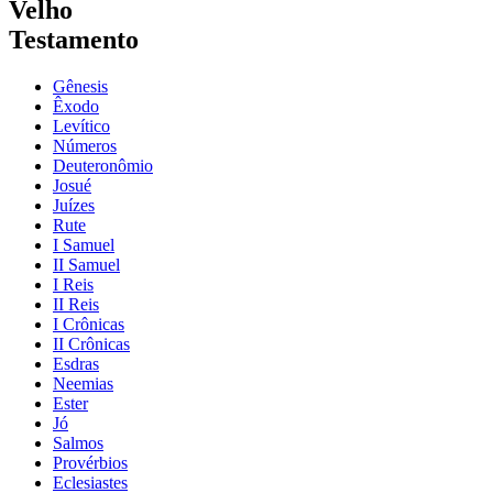
Velho
Testamento
Gênesis
Êxodo
Levítico
Números
Deuteronômio
Josué
Juízes
Rute
I Samuel
II Samuel
I Reis
II Reis
I Crônicas
II Crônicas
Esdras
Neemias
Ester
Jó
Salmos
Provérbios
Eclesiastes