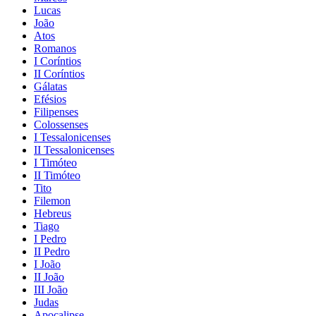
Lucas
João
Atos
Romanos
I Coríntios
II Coríntios
Gálatas
Efésios
Filipenses
Colossenses
I Tessalonicenses
II Tessalonicenses
I Timóteo
II Timóteo
Tito
Filemon
Hebreus
Tiago
I Pedro
II Pedro
I João
II João
III João
Judas
Apocalipse