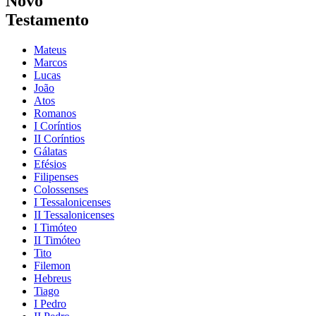
Novo
Testamento
Mateus
Marcos
Lucas
João
Atos
Romanos
I Coríntios
II Coríntios
Gálatas
Efésios
Filipenses
Colossenses
I Tessalonicenses
II Tessalonicenses
I Timóteo
II Timóteo
Tito
Filemon
Hebreus
Tiago
I Pedro