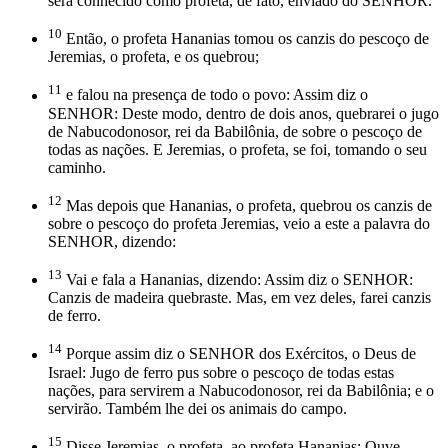
será conhecido como profeta, de fato, enviado do SENHOR.
10
Então, o profeta Hananias tomou os canzis do pescoço de
Jeremias, o profeta, e os quebrou;
11
e falou na presença de todo o povo: Assim diz o
SENHOR: Deste modo, dentro de dois anos, quebrarei o jugo
de Nabucodonosor, rei da Babilônia, de sobre o pescoço de
todas as nações. E Jeremias, o profeta, se foi, tomando o seu
caminho.
12
Mas depois que Hananias, o profeta, quebrou os canzis de
sobre o pescoço do profeta Jeremias, veio a este a palavra do
SENHOR, dizendo:
13
Vai e fala a Hananias, dizendo: Assim diz o SENHOR:
Canzis de madeira quebraste. Mas, em vez deles, farei canzis
de ferro.
14
Porque assim diz o SENHOR dos Exércitos, o Deus de
Israel: Jugo de ferro pus sobre o pescoço de todas estas
nações, para servirem a Nabucodonosor, rei da Babilônia; e o
servirão. Também lhe dei os animais do campo.
15
Disse Jeremias, o profeta, ao profeta Hananias: Ouve