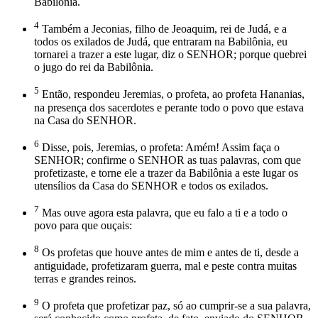
Babilônia.
4
Também a Jeconias, filho de Jeoaquim, rei de Judá, e a
todos os exilados de Judá, que entraram na Babilônia, eu
tornarei a trazer a este lugar, diz o SENHOR; porque quebrei
o jugo do rei da Babilônia.
5
Então, respondeu Jeremias, o profeta, ao profeta Hananias,
na presença dos sacerdotes e perante todo o povo que estava
na Casa do SENHOR.
6
Disse, pois, Jeremias, o profeta: Amém! Assim faça o
SENHOR; confirme o SENHOR as tuas palavras, com que
profetizaste, e torne ele a trazer da Babilônia a este lugar os
utensílios da Casa do SENHOR e todos os exilados.
7
Mas ouve agora esta palavra, que eu falo a ti e a todo o
povo para que ouçais:
8
Os profetas que houve antes de mim e antes de ti, desde a
antiguidade, profetizaram guerra, mal e peste contra muitas
terras e grandes reinos.
9
O profeta que profetizar paz, só ao cumprir-se a sua palavra,