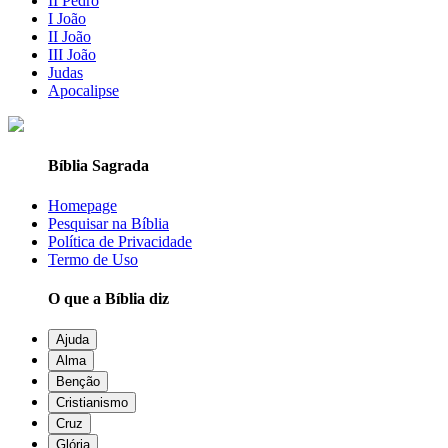
II Pedro
I João
II João
III João
Judas
Apocalipse
Bíblia Sagrada
Homepage
Pesquisar na Bíblia
Política de Privacidade
Termo de Uso
O que a Bíblia diz
Ajuda
Alma
Benção
Cristianismo
Cruz
Glória