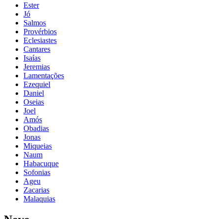
Ester
Jó
Salmos
Provérbios
Eclesiastes
Cantares
Isaías
Jeremias
Lamentações
Ezequiel
Daniel
Oseias
Joel
Amós
Obadias
Jonas
Miqueias
Naum
Habacuque
Sofonias
Ageu
Zacarias
Malaquias