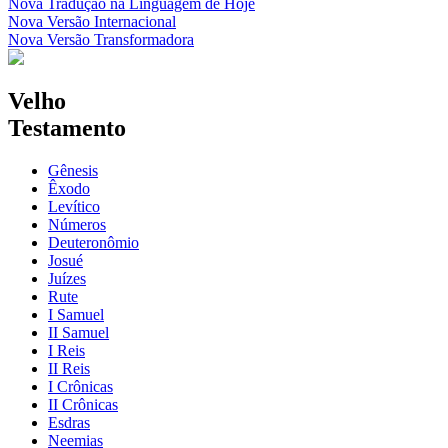
Nova Tradução na Linguagem de Hoje
Nova Versão Internacional
Nova Versão Transformadora
Velho
Testamento
Gênesis
Êxodo
Levítico
Números
Deuteronômio
Josué
Juízes
Rute
I Samuel
II Samuel
I Reis
II Reis
I Crônicas
II Crônicas
Esdras
Neemias