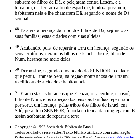
subiram os filhos de Dã, e pelejaram contra Lesém, e a
tomaram, e a feriram a fio de espada; e, tendo-a possuído,
habitaram nela e lhe chamaram Dã, segundo o nome de Dã,
seu pai.
48
Esta era a herança da tribo dos filhos de Dã, segundo as
suas famílias; estas cidades com suas aldeias.
49
Acabando, pois, de repartir a terra em herança, segundo os
seus territórios, deram os filhos de Israel a Josué, filho de
Num, herança no meio deles.
50
Deram-lhe, segundo o mandado do SENHOR, a cidade
que pediu, Timnate-Sera, na região montanhosa de Efraim;
reedificou ele a cidade e habitou nela.
51
Eram estas as heranças que Eleazar, o sacerdote, e Josué,
filho de Num, e os cabeças dos pais das famílias repartiram
por sorte, em herança, pelas tribos dos filhos de Israel, em
Siló, perante o SENHOR, à porta da tenda da congregação. E
assim acabaram de repartir a terra.
Copyright © 1993 Sociedade Bíblica do Brasil.
Todos os direitos reservados. Texto bíblico utilizado com autorização.
Saiba mais sobre a Sociedade Bíblica do Brasil. Acesse:
www.sbb.org.br