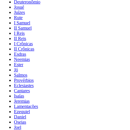
Deuteronômio
Josué
Juízes
Rute
I Samuel
II Samuel
I Reis
II Reis
I Crônicas
II Crônicas
Esdras
Neemias
Ester
Jó
Salmos
Provérbios
Eclesiastes
Cantares
Isaías
Jeremias
Lamentações
Ezequiel
Daniel
Oseias
Joel