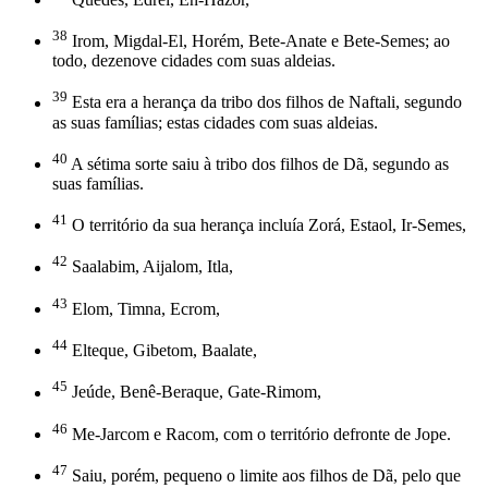
38
Irom, Migdal-El, Horém, Bete-Anate e Bete-Semes; ao
todo, dezenove cidades com suas aldeias.
39
Esta era a herança da tribo dos filhos de Naftali, segundo
as suas famílias; estas cidades com suas aldeias.
40
A sétima sorte saiu à tribo dos filhos de Dã, segundo as
suas famílias.
41
O território da sua herança incluía Zorá, Estaol, Ir-Semes,
42
Saalabim, Aijalom, Itla,
43
Elom, Timna, Ecrom,
44
Elteque, Gibetom, Baalate,
45
Jeúde, Benê-Beraque, Gate-Rimom,
46
Me-Jarcom e Racom, com o território defronte de Jope.
47
Saiu, porém, pequeno o limite aos filhos de Dã, pelo que