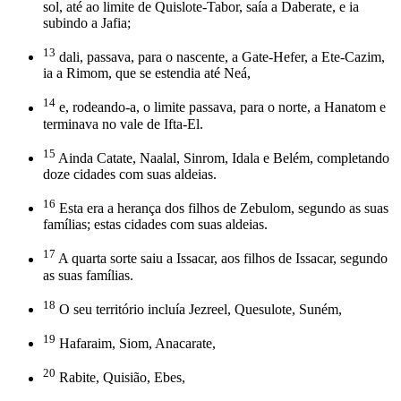
sol, até ao limite de Quislote-Tabor, saía a Daberate, e ia
subindo a Jafia;
13
dali, passava, para o nascente, a Gate-Hefer, a Ete-Cazim,
ia a Rimom, que se estendia até Neá,
14
e, rodeando-a, o limite passava, para o norte, a Hanatom e
terminava no vale de Ifta-El.
15
Ainda Catate, Naalal, Sinrom, Idala e Belém, completando
doze cidades com suas aldeias.
16
Esta era a herança dos filhos de Zebulom, segundo as suas
famílias; estas cidades com suas aldeias.
17
A quarta sorte saiu a Issacar, aos filhos de Issacar, segundo
as suas famílias.
18
O seu território incluía Jezreel, Quesulote, Suném,
19
Hafaraim, Siom, Anacarate,
20
Rabite, Quisião, Ebes,