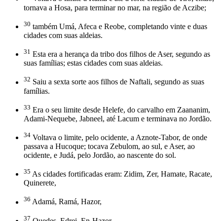
tornava a Hosa, para terminar no mar, na região de Aczibe;
30
também Umá, Afeca e Reobe, completando vinte e duas
cidades com suas aldeias.
31
Esta era a herança da tribo dos filhos de Aser, segundo as
suas famílias; estas cidades com suas aldeias.
32
Saiu a sexta sorte aos filhos de Naftali, segundo as suas
famílias.
33
Era o seu limite desde Helefe, do carvalho em Zaananim,
Adami-Nequebe, Jabneel, até Lacum e terminava no Jordão.
34
Voltava o limite, pelo ocidente, a Aznote-Tabor, de onde
passava a Hucoque; tocava Zebulom, ao sul, e Aser, ao
ocidente, e Judá, pelo Jordão, ao nascente do sol.
35
As cidades fortificadas eram: Zidim, Zer, Hamate, Racate,
Quinerete,
36
Adamá, Ramá, Hazor,
37
Quedes, Edrei, En-Hazor,