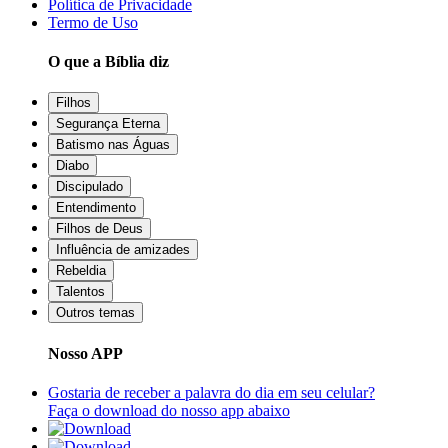
Política de Privacidade
Termo de Uso
O que a Bíblia diz
Filhos
Segurança Eterna
Batismo nas Águas
Diabo
Discipulado
Entendimento
Filhos de Deus
Influência de amizades
Rebeldia
Talentos
Outros temas
Nosso APP
Gostaria de receber a palavra do dia em seu celular?
Faça o download do nosso app abaixo