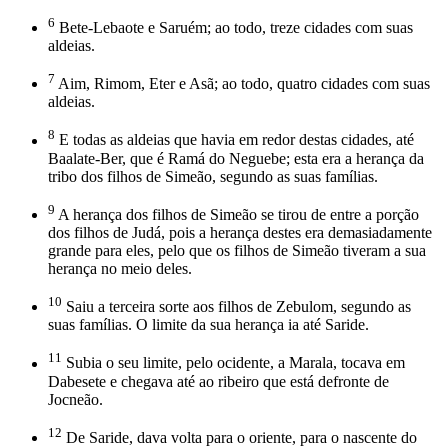
6
Bete-Lebaote e Saruém; ao todo, treze cidades com suas
aldeias.
7
Aim, Rimom, Eter e Asã; ao todo, quatro cidades com suas
aldeias.
8
E todas as aldeias que havia em redor destas cidades, até
Baalate-Ber, que é Ramá do Neguebe; esta era a herança da
tribo dos filhos de Simeão, segundo as suas famílias.
9
A herança dos filhos de Simeão se tirou de entre a porção
dos filhos de Judá, pois a herança destes era demasiadamente
grande para eles, pelo que os filhos de Simeão tiveram a sua
herança no meio deles.
10
Saiu a terceira sorte aos filhos de Zebulom, segundo as
suas famílias. O limite da sua herança ia até Saride.
11
Subia o seu limite, pelo ocidente, a Marala, tocava em
Dabesete e chegava até ao ribeiro que está defronte de
Jocneão.
12
De Saride, dava volta para o oriente, para o nascente do