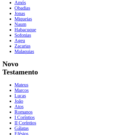
Amós
Obadias
Jonas
Miqueias
Naum
Habacuque
Sofonias
Ageu
Zacarias
Malaquias
Novo
Testamento
Mateus
Marcos
Lucas
João
Atos
Romanos
I Coríntios
II Coríntios
Gálatas
Efésios