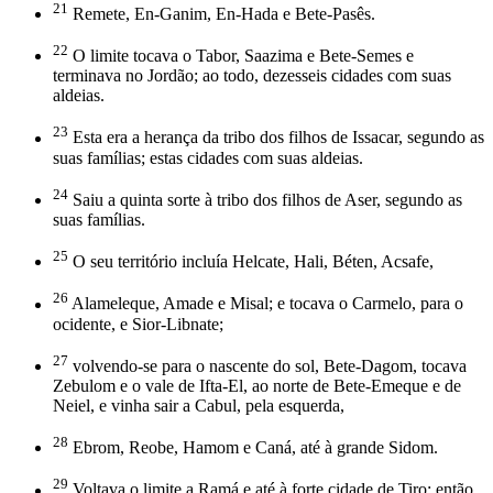
21
Remete, En-Ganim, En-Hada e Bete-Pasês.
22
O limite tocava o Tabor, Saazima e Bete-Semes e
terminava no Jordão; ao todo, dezesseis cidades com suas
aldeias.
23
Esta era a herança da tribo dos filhos de Issacar, segundo as
suas famílias; estas cidades com suas aldeias.
24
Saiu a quinta sorte à tribo dos filhos de Aser, segundo as
suas famílias.
25
O seu território incluía Helcate, Hali, Béten, Acsafe,
26
Alameleque, Amade e Misal; e tocava o Carmelo, para o
ocidente, e Sior-Libnate;
27
volvendo-se para o nascente do sol, Bete-Dagom, tocava
Zebulom e o vale de Ifta-El, ao norte de Bete-Emeque e de
Neiel, e vinha sair a Cabul, pela esquerda,
28
Ebrom, Reobe, Hamom e Caná, até à grande Sidom.
29
Voltava o limite a Ramá e até à forte cidade de Tiro; então,