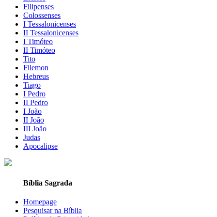
Filipenses
Colossenses
I Tessalonicenses
II Tessalonicenses
I Timóteo
II Timóteo
Tito
Filemon
Hebreus
Tiago
I Pedro
II Pedro
I João
II João
III João
Judas
Apocalipse
Bíblia Sagrada
Homepage
Pesquisar na Bíblia