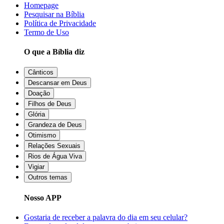
Homepage
Pesquisar na Bíblia
Política de Privacidade
Termo de Uso
O que a Bíblia diz
Cânticos
Descansar em Deus
Doação
Filhos de Deus
Glória
Grandeza de Deus
Otimismo
Relações Sexuais
Rios de Água Viva
Vigiar
Outros temas
Nosso APP
Gostaria de receber a palavra do dia em seu celular?