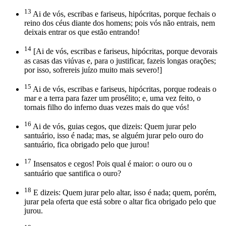
13
Ai de vós, escribas e fariseus, hipócritas, porque fechais o
reino dos céus diante dos homens; pois vós não entrais, nem
deixais entrar os que estão entrando!
14
[Ai de vós, escribas e fariseus, hipócritas, porque devorais
as casas das viúvas e, para o justificar, fazeis longas orações;
por isso, sofrereis juízo muito mais severo!]
15
Ai de vós, escribas e fariseus, hipócritas, porque rodeais o
mar e a terra para fazer um prosélito; e, uma vez feito, o
tornais filho do inferno duas vezes mais do que vós!
16
Ai de vós, guias cegos, que dizeis: Quem jurar pelo
santuário, isso é nada; mas, se alguém jurar pelo ouro do
santuário, fica obrigado pelo que jurou!
17
Insensatos e cegos! Pois qual é maior: o ouro ou o
santuário que santifica o ouro?
18
E dizeis: Quem jurar pelo altar, isso é nada; quem, porém,
jurar pela oferta que está sobre o altar fica obrigado pelo que
jurou.