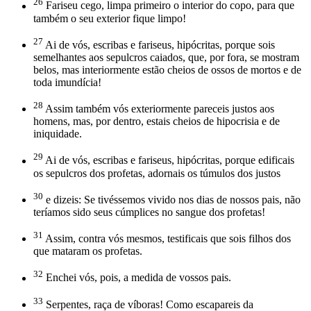
26
Fariseu cego, limpa primeiro o interior do copo, para que
também o seu exterior fique limpo!
27
Ai de vós, escribas e fariseus, hipócritas, porque sois
semelhantes aos sepulcros caiados, que, por fora, se mostram
belos, mas interiormente estão cheios de ossos de mortos e de
toda imundícia!
28
Assim também vós exteriormente pareceis justos aos
homens, mas, por dentro, estais cheios de hipocrisia e de
iniquidade.
29
Ai de vós, escribas e fariseus, hipócritas, porque edificais
os sepulcros dos profetas, adornais os túmulos dos justos
30
e dizeis: Se tivéssemos vivido nos dias de nossos pais, não
teríamos sido seus cúmplices no sangue dos profetas!
31
Assim, contra vós mesmos, testificais que sois filhos dos
que mataram os profetas.
32
Enchei vós, pois, a medida de vossos pais.
33
Serpentes, raça de víboras! Como escapareis da