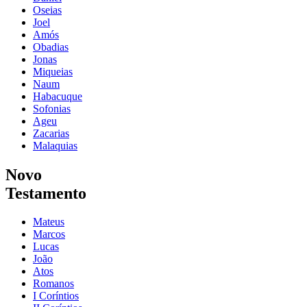
Oseias
Joel
Amós
Obadias
Jonas
Miqueias
Naum
Habacuque
Sofonias
Ageu
Zacarias
Malaquias
Novo
Testamento
Mateus
Marcos
Lucas
João
Atos
Romanos
I Coríntios