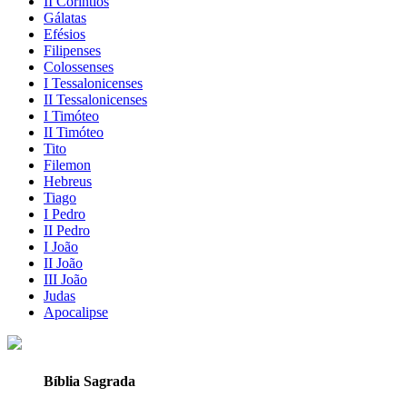
II Coríntios
Gálatas
Efésios
Filipenses
Colossenses
I Tessalonicenses
II Tessalonicenses
I Timóteo
II Timóteo
Tito
Filemon
Hebreus
Tiago
I Pedro
II Pedro
I João
II João
III João
Judas
Apocalipse
Bíblia Sagrada