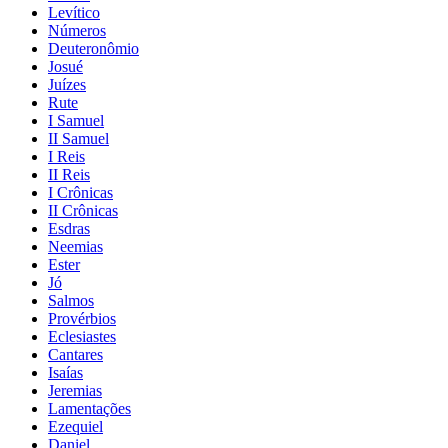
Levítico
Números
Deuteronômio
Josué
Juízes
Rute
I Samuel
II Samuel
I Reis
II Reis
I Crônicas
II Crônicas
Esdras
Neemias
Ester
Jó
Salmos
Provérbios
Eclesiastes
Cantares
Isaías
Jeremias
Lamentações
Ezequiel
Daniel