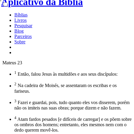
Bíblias
Livros
Pesquisar
Blog
Parceiros
Sobre
Mateus 23
1
Então, falou Jesus às multidões e aos seus discípulos:
2
Na cadeira de Moisés, se assentaram os escribas e os
fariseus.
3
Fazei e guardai, pois, tudo quanto eles vos disserem, porém
não os imiteis nas suas obras; porque dizem e não fazem.
4
Atam fardos pesados [e difíceis de carregar] e os põem sobre
os ombros dos homens; entretanto, eles mesmos nem com o
dedo querem movê-los.