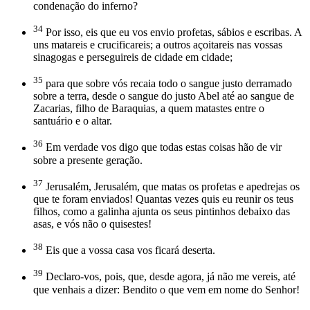
condenação do inferno?
34
Por isso, eis que eu vos envio profetas, sábios e escribas. A
uns matareis e crucificareis; a outros açoitareis nas vossas
sinagogas e perseguireis de cidade em cidade;
35
para que sobre vós recaia todo o sangue justo derramado
sobre a terra, desde o sangue do justo Abel até ao sangue de
Zacarias, filho de Baraquias, a quem matastes entre o
santuário e o altar.
36
Em verdade vos digo que todas estas coisas hão de vir
sobre a presente geração.
37
Jerusalém, Jerusalém, que matas os profetas e apedrejas os
que te foram enviados! Quantas vezes quis eu reunir os teus
filhos, como a galinha ajunta os seus pintinhos debaixo das
asas, e vós não o quisestes!
38
Eis que a vossa casa vos ficará deserta.
39
Declaro-vos, pois, que, desde agora, já não me vereis, até
que venhais a dizer: Bendito o que vem em nome do Senhor!