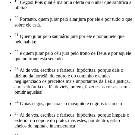
19
Cegos! Pois qual é maior: a oferta ou o altar que santifica a
oferta?
20
Portanto, quem jurar pelo altar jura por ele e por tudo o que
sobre ele está.
21
Quem jurar pelo santuário jura por ele e por aquele que
nele habita;
22
e quem jurar pelo céu jura pelo trono de Deus e por aquele
que no trono está sentado.
23
Ai de vós, escribas e fariseus, hipócritas, porque dais o
dízimo da hortelã, do endro e do cominho e tendes
negligenciado os preceitos mais importantes da Lei: a justiça,
a misericórdia e a fé; devíeis, porém, fazer estas coisas, sem
omitir aquelas!
24
Guias cegos, que coais o mosquito e engolis o camelo!
25
Ai de vós, escribas e fariseus, hipócritas, porque limpais o
exterior do copo e do prato, mas estes, por dentro, estão
cheios de rapina e intemperança!