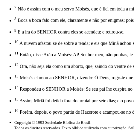
7
Não é assim com o meu servo Moisés, que é fiel em toda a mi
8
Boca a boca falo com ele, claramente e não por enigmas; poi
9
E a ira do SENHOR contra eles se acendeu; e retirou-se.
10
A nuvem afastou-se de sobre a tenda; e eis que Miriã achou-s
11
Então, disse Arão a Moisés: Ai! Senhor meu, não ponhas, te
12
Ora, não seja ela como um aborto, que, saindo do ventre de 
13
Moisés clamou ao SENHOR, dizendo: Ó Deus, rogo-te que a
14
Respondeu o SENHOR a Moisés: Se seu pai lhe cuspira no rosto
15
Assim, Miriã foi detida fora do arraial por sete dias; e o pov
16
Porém, depois, o povo partiu de Hazerote e acampou-se no d
Copyright © 1993 Sociedade Bíblica do Brasil.
Todos os direitos reservados. Texto bíblico utilizado com autorização. Sa