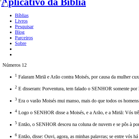
Bíblias
Livros
Pesquisar
Blog
Parceiros
Sobre
Números 12
1
Falaram Miriã e Arão contra Moisés, por causa da mulher cuxi
2
E disseram: Porventura, tem falado o SENHOR somente por
3
Era o varão Moisés mui manso, mais do que todos os homens q
4
Logo o SENHOR disse a Moisés, e a Arão, e a Miriã: Vós três,
5
Então, o SENHOR desceu na coluna de nuvem e se pôs à porta 
6
Então, disse: Ouvi, agora, as minhas palavras; se entre vós 