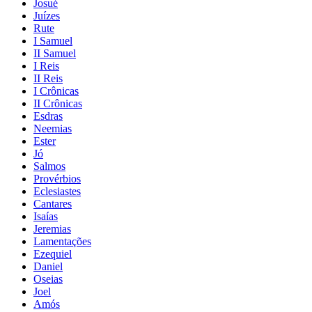
Josué
Juízes
Rute
I Samuel
II Samuel
I Reis
II Reis
I Crônicas
II Crônicas
Esdras
Neemias
Ester
Jó
Salmos
Provérbios
Eclesiastes
Cantares
Isaías
Jeremias
Lamentações
Ezequiel
Daniel
Oseias
Joel
Amós