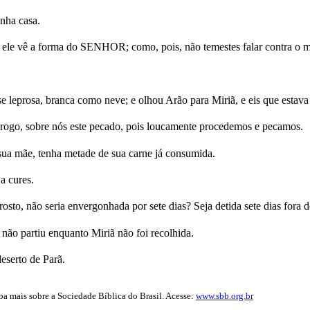
nha casa.
s ele vê a forma do SENHOR; como, pois, não temestes falar contra o 
e leprosa, branca como neve; e olhou Arão para Miriã, e eis que estava
 rogo, sobre nós este pecado, pois loucamente procedemos e pecamos.
sua mãe, tenha metade de sua carne já consumida.
 cures.
, não seria envergonhada por sete dias? Seja detida sete dias fora do 
o não partiu enquanto Miriã não foi recolhida.
eserto de Parã.
iba mais sobre a Sociedade Bíblica do Brasil. Acesse:
www.sbb.org.br