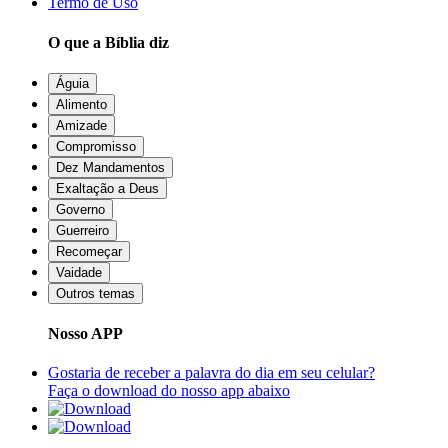
Termo de Uso
O que a Bíblia diz
Águia
Alimento
Amizade
Compromisso
Dez Mandamentos
Exaltação a Deus
Governo
Guerreiro
Recomeçar
Vaidade
Outros temas
Nosso APP
Gostaria de receber a palavra do dia em seu celular?
Faça o download do nosso app abaixo