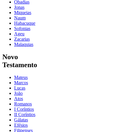
Obadias
Jonas
Miqueias
Naum
Habacuque
Sofonias
Ageu
Zacarias
Malaquias
Novo
Testamento
Mateus
Marcos
Lucas
João
Atos
Romanos
I Coríntios
II Coríntios
Gálatas
Efésios
Filipenses