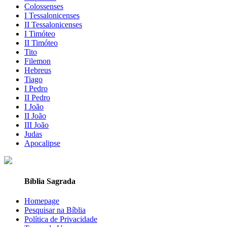
Colossenses
I Tessalonicenses
II Tessalonicenses
I Timóteo
II Timóteo
Tito
Filemon
Hebreus
Tiago
I Pedro
II Pedro
I João
II João
III João
Judas
Apocalipse
Bíblia Sagrada
Homepage
Pesquisar na Bíblia
Política de Privacidade