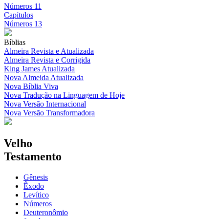
Números 11
Capítulos
Números 13
Bíblias
Almeira Revista e Atualizada
Almeira Revista e Corrigida
King James Atualizada
Nova Almeida Atualizada
Nova Bíblia Viva
Nova Tradução na Linguagem de Hoje
Nova Versão Internacional
Nova Versão Transformadora
Velho
Testamento
Gênesis
Êxodo
Levítico
Números
Deuteronômio