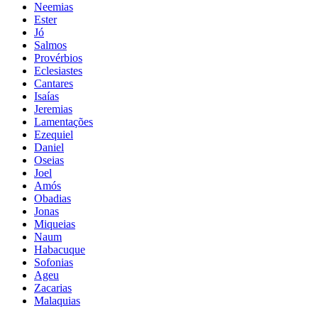
Neemias
Ester
Jó
Salmos
Provérbios
Eclesiastes
Cantares
Isaías
Jeremias
Lamentações
Ezequiel
Daniel
Oseias
Joel
Amós
Obadias
Jonas
Miqueias
Naum
Habacuque
Sofonias
Ageu
Zacarias
Malaquias