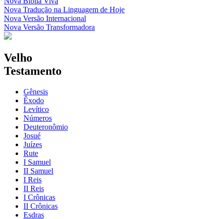
Nova Bíblia Viva
Nova Tradução na Linguagem de Hoje
Nova Versão Internacional
Nova Versão Transformadora
Velho
Testamento
Gênesis
Êxodo
Levítico
Números
Deuteronômio
Josué
Juízes
Rute
I Samuel
II Samuel
I Reis
II Reis
I Crônicas
II Crônicas
Esdras