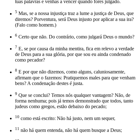
tuas palavras e venhas a vencer quando fores julgado.
5
Mas, se a nossa injustiça traz a lume a justiça de Deus, que
diremos? Porventura, será Deus injusto por aplicar a sua ira?
(Falo como homem.)
6
Certo que não. Do contrário, como julgará Deus o mundo?
7
E, se por causa da minha mentira, fica em relevo a verdade
de Deus para a sua glória, por que sou eu ainda condenado
como pecador?
8
E por que não dizemos, como alguns, caluniosamente,
afirmam que o fazemos: Pratiquemos males para que venham
bens? A condenação destes é justa.
9
Que se conclui? Temos nós qualquer vantagem? Não, de
forma nenhuma; pois já temos demonstrado que todos, tanto
judeus como gregos, estão debaixo do pecado;
10
como está escrito: Não há justo, nem um sequer,
11
não há quem entenda, não há quem busque a Deus;