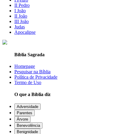
II Pedro
I João
II João
III João
Judas
Apocalipse
Bíblia Sagrada
Homepage
Pesquisar na Bíblia
Política de Privacidade
Termo de Uso
O que a Bíblia diz
Adversidade
Parentes
Árvore
Benevolência
Benignidade