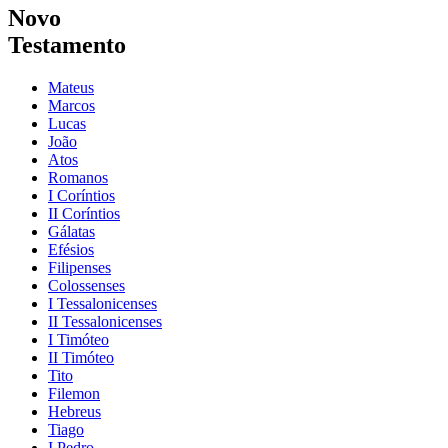
Novo
Testamento
Mateus
Marcos
Lucas
João
Atos
Romanos
I Coríntios
II Coríntios
Gálatas
Efésios
Filipenses
Colossenses
I Tessalonicenses
II Tessalonicenses
I Timóteo
II Timóteo
Tito
Filemon
Hebreus
Tiago
I Pedro