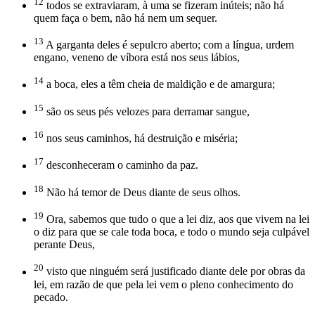
12
todos se extraviaram, à uma se fizeram inúteis; não há
quem faça o bem, não há nem um sequer.
13
A garganta deles é sepulcro aberto; com a língua, urdem
engano, veneno de víbora está nos seus lábios,
14
a boca, eles a têm cheia de maldição e de amargura;
15
são os seus pés velozes para derramar sangue,
16
nos seus caminhos, há destruição e miséria;
17
desconheceram o caminho da paz.
18
Não há temor de Deus diante de seus olhos.
19
Ora, sabemos que tudo o que a lei diz, aos que vivem na lei
o diz para que se cale toda boca, e todo o mundo seja culpável
perante Deus,
20
visto que ninguém será justificado diante dele por obras da
lei, em razão de que pela lei vem o pleno conhecimento do
pecado.