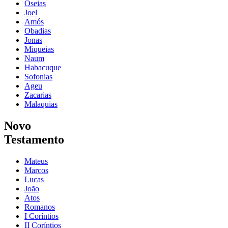
Oseias
Joel
Amós
Obadias
Jonas
Miqueias
Naum
Habacuque
Sofonias
Ageu
Zacarias
Malaquias
Novo
Testamento
Mateus
Marcos
Lucas
João
Atos
Romanos
I Coríntios
II Coríntios