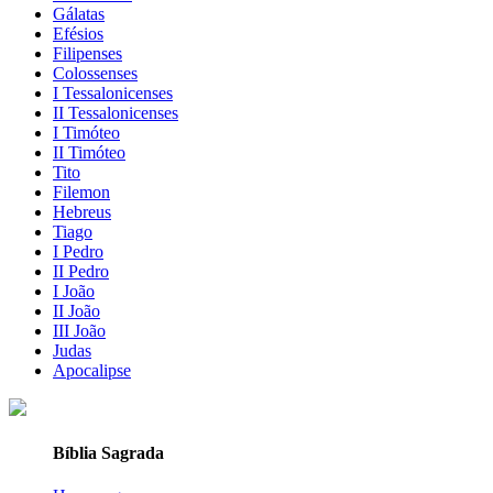
Gálatas
Efésios
Filipenses
Colossenses
I Tessalonicenses
II Tessalonicenses
I Timóteo
II Timóteo
Tito
Filemon
Hebreus
Tiago
I Pedro
II Pedro
I João
II João
III João
Judas
Apocalipse
Bíblia Sagrada