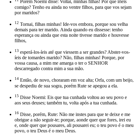
Porém Noemi disse: Voltai, minhas filhas! Por que iríeis
comigo? Tenho eu ainda no ventre filhos, para que vos sejam
por maridos?
12
Tornai, filhas minhas! Ide-vos embora, porque sou velha
demais para ter marido. Ainda quando eu dissesse: tenho
esperança ou ainda que esta noite tivesse marido e houvesse
filhos,
13
esperá-los-íeis até que viessem a ser grandes? Abster-vos-
íeis de tomardes marido? Não, filhas minhas! Porque, por
vossa causa, a mim me amarga o ter o SENHOR
descarregado contra mim a sua mão.
14
Então, de novo, choraram em voz alta; Orfa, com um beijo,
se despediu de sua sogra, porém Rute se apegou a ela.
15
Disse Noemi: Eis que tua cunhada voltou ao seu povo e
aos seus deuses; também tu, volta após a tua cunhada.
16
Disse, porém, Rute: Não me instes para que te deixe e me
obrigue a não seguir-te; porque, aonde quer que fores, irei eu
e, onde quer que pousares, ali pousarei eu; o teu povo é o meu
povo, o teu Deus é o meu Deus.