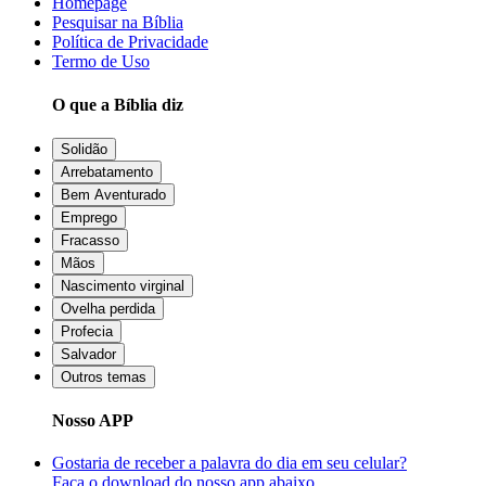
Homepage
Pesquisar na Bíblia
Política de Privacidade
Termo de Uso
O que a Bíblia diz
Solidão
Arrebatamento
Bem Aventurado
Emprego
Fracasso
Mãos
Nascimento virginal
Ovelha perdida
Profecia
Salvador
Outros temas
Nosso APP
Gostaria de receber a palavra do dia em seu celular?
Faça o download do nosso app abaixo