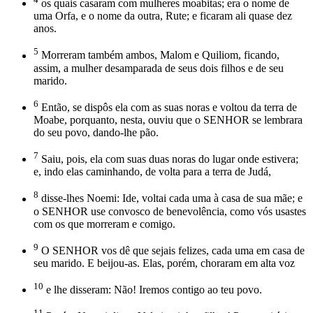
os quais casaram com mulheres moabitas; era o nome de
uma Orfa, e o nome da outra, Rute; e ficaram ali quase dez
anos.
5
Morreram também ambos, Malom e Quiliom, ficando,
assim, a mulher desamparada de seus dois filhos e de seu
marido.
6
Então, se dispôs ela com as suas noras e voltou da terra de
Moabe, porquanto, nesta, ouviu que o SENHOR se lembrara
do seu povo, dando-lhe pão.
7
Saiu, pois, ela com suas duas noras do lugar onde estivera;
e, indo elas caminhando, de volta para a terra de Judá,
8
disse-lhes Noemi: Ide, voltai cada uma à casa de sua mãe; e
o SENHOR use convosco de benevolência, como vós usastes
com os que morreram e comigo.
9
O SENHOR vos dê que sejais felizes, cada uma em casa de
seu marido. E beijou-as. Elas, porém, choraram em alta voz
10
e lhe disseram: Não! Iremos contigo ao teu povo.
11