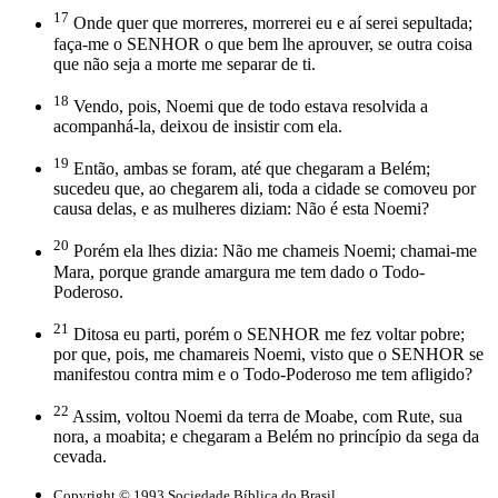
17
Onde quer que morreres, morrerei eu e aí serei sepultada;
faça-me o SENHOR o que bem lhe aprouver, se outra coisa
que não seja a morte me separar de ti.
18
Vendo, pois, Noemi que de todo estava resolvida a
acompanhá-la, deixou de insistir com ela.
19
Então, ambas se foram, até que chegaram a Belém;
sucedeu que, ao chegarem ali, toda a cidade se comoveu por
causa delas, e as mulheres diziam: Não é esta Noemi?
20
Porém ela lhes dizia: Não me chameis Noemi; chamai-me
Mara, porque grande amargura me tem dado o Todo-
Poderoso.
21
Ditosa eu parti, porém o SENHOR me fez voltar pobre;
por que, pois, me chamareis Noemi, visto que o SENHOR se
manifestou contra mim e o Todo-Poderoso me tem afligido?
22
Assim, voltou Noemi da terra de Moabe, com Rute, sua
nora, a moabita; e chegaram a Belém no princípio da sega da
cevada.
Copyright © 1993 Sociedade Bíblica do Brasil.