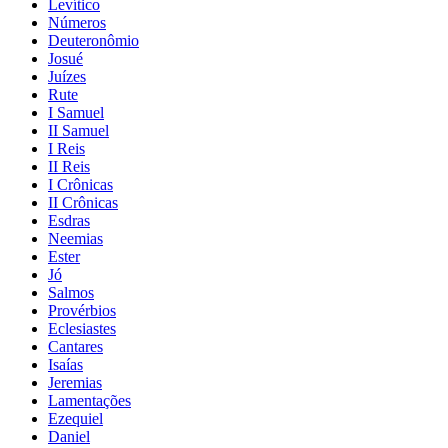
Levítico
Números
Deuteronômio
Josué
Juízes
Rute
I Samuel
II Samuel
I Reis
II Reis
I Crônicas
II Crônicas
Esdras
Neemias
Ester
Jó
Salmos
Provérbios
Eclesiastes
Cantares
Isaías
Jeremias
Lamentações
Ezequiel
Daniel