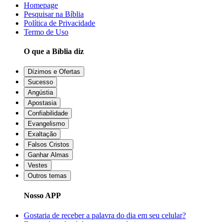
Homepage
Pesquisar na Bíblia
Política de Privacidade
Termo de Uso
O que a Bíblia diz
Dízimos e Ofertas
Sucesso
Angústia
Apostasia
Confiabilidade
Evangelismo
Exaltação
Falsos Cristos
Ganhar Almas
Vestes
Outros temas
Nosso APP
Gostaria de receber a palavra do dia em seu celular?