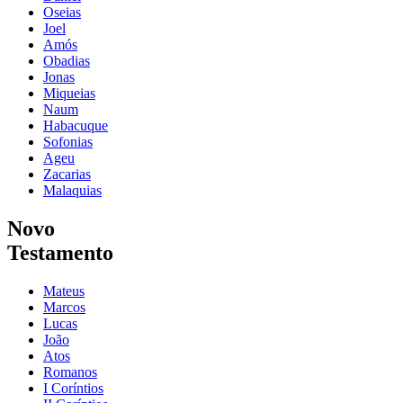
Oseias
Joel
Amós
Obadias
Jonas
Miqueias
Naum
Habacuque
Sofonias
Ageu
Zacarias
Malaquias
Novo
Testamento
Mateus
Marcos
Lucas
João
Atos
Romanos
I Coríntios