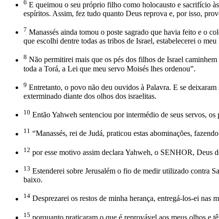
6
E queimou o seu próprio filho como holocausto e sacrifício às 
espíritos. Assim, fez tudo quanto Deus reprova e, por isso, p
7
Manassés ainda tomou o poste sagrado que havia feito e o c
que escolhi dentre todas as tribos de Israel, estabelecerei o m
8
Não permitirei mais que os pés dos filhos de Israel caminhem 
toda a Torá, a Lei que meu servo Moisés lhes ordenou”.
9
Entretanto, o povo não deu ouvidos à Palavra. E se deixaram
exterminado diante dos olhos dos israelitas.
10
Então Yahweh sentenciou por intermédio de seus servos, os p
11
“Manassés, rei de Judá, praticou estas abominações, fazendo
12
por esse motivo assim declara Yahweh, o SENHOR, Deus de Is
13
Estenderei sobre Jerusalém o fio de medir utilizado contra 
baixo.
14
Desprezarei os restos de minha herança, entregá-los-ei nas mã
15
porquanto praticaram o que é reprovável aos meus olhos e tê