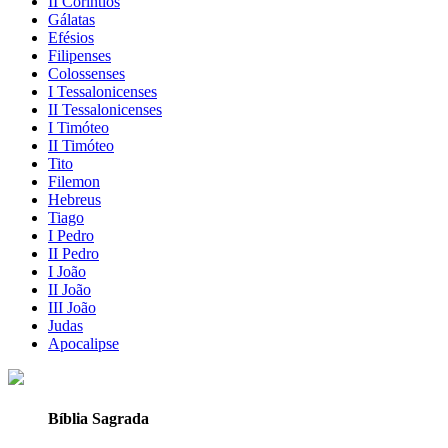
II Coríntios
Gálatas
Efésios
Filipenses
Colossenses
I Tessalonicenses
II Tessalonicenses
I Timóteo
II Timóteo
Tito
Filemon
Hebreus
Tiago
I Pedro
II Pedro
I João
II João
III João
Judas
Apocalipse
Bíblia Sagrada