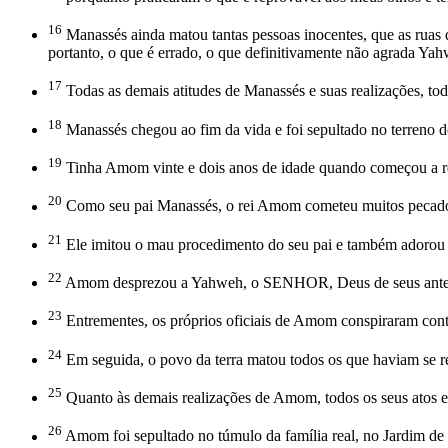
16
Manassés ainda matou tantas pessoas inocentes, que as ruas d
portanto, o que é errado, o que definitivamente não agrada 
17
Todas as demais atitudes de Manassés e suas realizações, todo
18
Manassés chegou ao fim da vida e foi sepultado no terreno do
19
Tinha Amom vinte e dois anos de idade quando começou a re
20
Como seu pai Manassés, o rei Amom cometeu muitos pecado
21
Ele imitou o mau procedimento do seu pai e também adorou e 
22
Amom desprezou a Yahweh, o SENHOR, Deus de seus antepa
23
Entrementes, os próprios oficiais de Amom conspiraram contr
24
Em seguida, o povo da terra matou todos os que haviam se rev
25
Quanto às demais realizações de Amom, todos os seus atos es
26
Amom foi sepultado no túmulo da família real, no Jardim de U