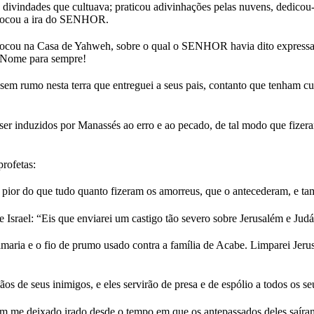
divindades que cultuava; praticou adivinhações pelas nuvens, dedicou-se
rovocou a ira do SENHOR.
olocou na Casa de Yahweh, sobre o qual o SENHOR havia dito expressam
eu Nome para sempre!
sem rumo nesta terra que entreguei a seus pais, contanto que tenham cu
 ser induzidos por Manassés ao erro e ao pecado, de tal modo que fi
rofetas:
 pior do que tudo quanto fizeram os amorreus, que o antecederam, e tam
rael: “Eis que enviarei um castigo tão severo sobre Jerusalém e Judá,
Samaria e o fio de prumo usado contra a família de Acabe. Limparei Jer
os de seus inimigos, e eles servirão de presa e de espólio a todos os se
m me deixado irado desde o tempo em que os antepassados deles saíram 