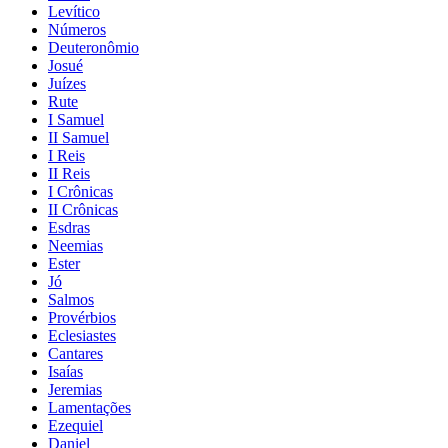
Levítico
Números
Deuteronômio
Josué
Juízes
Rute
I Samuel
II Samuel
I Reis
II Reis
I Crônicas
II Crônicas
Esdras
Neemias
Ester
Jó
Salmos
Provérbios
Eclesiastes
Cantares
Isaías
Jeremias
Lamentações
Ezequiel
Daniel