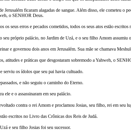
e Jerusalém ficaram alagadas de sangue. Além disso, ele cometeu o pec
Yahweh, o SENHOR Deus.
s os seus erros e pecados cometidos, todos os seus atos estão escritos 
 seu próprio palácio, no Jardim de Uzá, e o seu filho Amom assumiu o 
inar e governou dois anos em Jerusalém. Sua mãe se chamava Meshulém
s, atitudes e práticas que desgostaram sobremodo a Yahweh, o SEN
serviu os ídolos que seu pai havia cultuado.
ssados, e não seguiu o caminho do Eterno.
a ele e o assassinaram em seu palácio.
oltado contra o rei Amom e proclamou Josias, seu filho, rei em seu lu
tão escritos no Livro das Crônicas dos Reis de Judá.
zá e seu filho Josias foi seu sucessor.