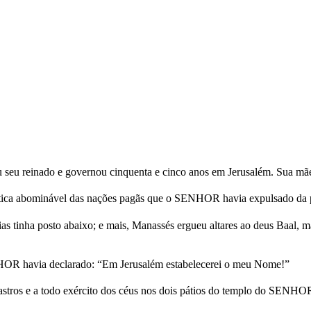
 seu reinado e governou cinquenta e cinco anos em Jerusalém. Sua mã
tica abominável das nações pagãs que o SENHOR havia expulsado da p
uias tinha posto abaixo; e mais, Manassés ergueu altares ao deus Baal, 
HOR havia declarado: “Em Jerusalém estabelecerei o meu Nome!”
stros e a todo exército dos céus nos dois pátios do templo do SENHO