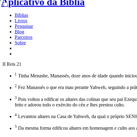
Bíblias
Livros
Pesquisar
Blog
Parceiros
Sobre
II Reis 21
1
Tinha Menashe, Manassés, doze anos de idade quando iniciou
2
Fez Manassés o que era mau perante Yahweh, seguindo a prá
3
Pois voltou a edificar os altares das colinas que seu pai Ezeq
feito e adorou todo o exército do céu e lhes prestou culto.
4
Levantou altares na Casa de Yahweh, da qual o próprio SEN
5
Da mesma forma edificou altares em homenagem e culto aos a