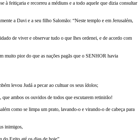
 à feitiçaria e recorreu a médiuns e a todo aquele que dizia consultar
ente a Davi e a seu filho Salomão: “Neste templo e em Jerusalém,
idado de viver e observar tudo o que lhes ordenei, e de acordo com
zeram muito pior do que as nações pagãs que o SENHOR havia
bém levou Judá a pecar ao cultuar os seus ídolos;
 que ambos os ouvidos de todos que escutarem retinirão!
usalém como se limpa um prato, lavando-o e virando-o de cabeça para
us inimigos,
do Egito até os dias de hoje”.