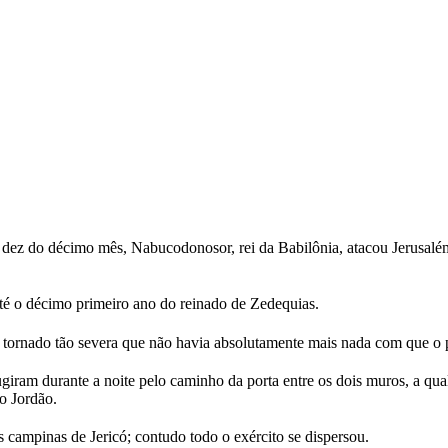
ez do décimo mês, Nabucodonosor, rei da Babilônia, atacou Jerusalém 
até o décimo primeiro ano do reinado de Zedequias.
 tornado tão severa que não havia absolutamente mais nada com que o 
iram durante a noite pelo caminho da porta entre os dois muros, a qual 
do Jordão.
s campinas de Jericó; contudo todo o exército se dispersou.