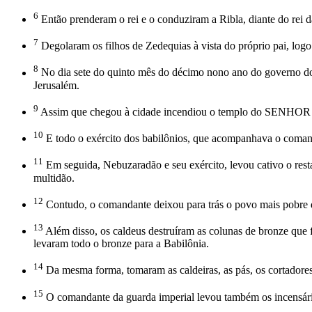
6
Então prenderam o rei e o conduziram a Ribla, diante do rei d
7
Degolaram os filhos de Zedequias à vista do próprio pai, log
8
No dia sete do quinto mês do décimo nono ano do governo do 
Jerusalém.
9
Assim que chegou à cidade incendiou o templo do SENHOR e o 
10
E todo o exército dos babilônios, que acompanhava o coman
11
Em seguida, Nebuzaradão e seu exército, levou cativo o resta
multidão.
12
Contudo, o comandante deixou para trás o povo mais pobre d
13
Além disso, os caldeus destruíram as colunas de bronze qu
levaram todo o bronze para a Babilônia.
14
Da mesma forma, tomaram as caldeiras, as pás, os cortadores 
15
O comandante da guarda imperial levou também os incensários