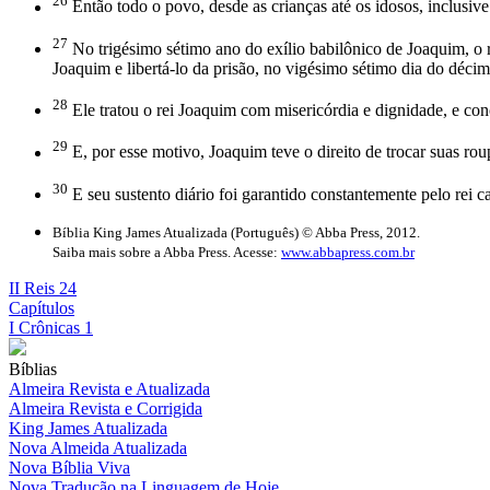
26
Então todo o povo, desde as crianças até os idosos, inclusiv
27
No trigésimo sétimo ano do exílio babilônico de Joaquim, o
Joaquim e libertá-lo da prisão, no vigésimo sétimo dia do déc
28
Ele tratou o rei Joaquim com misericórdia e dignidade, e con
29
E, por esse motivo, Joaquim teve o direito de trocar suas roup
30
E seu sustento diário foi garantido constantemente pelo rei c
Bíblia King James Atualizada (Português) © Abba Press, 2012.
Saiba mais sobre a Abba Press. Acesse:
www.abbapress.com.br
II Reis 24
Capítulos
I Crônicas 1
Bíblias
Almeira Revista e Atualizada
Almeira Revista e Corrigida
King James Atualizada
Nova Almeida Atualizada
Nova Bíblia Viva
Nova Tradução na Linguagem de Hoje