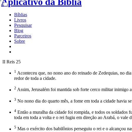
Bíblias
Livros
Pesquisar
Blog
Parceiros
Sobre
II Reis 25
1
Aconteceu que, no nono ano do reinado de Zedequias, no dia d
redor de toda a cidade.
2
Assim, Jerusalém foi mantida sob forte cerco militar inimigo 
3
No nono dia do quarto mês, a fome em toda a cidade havia se
4
Então a muralha da cidade foi rompida, e todos os soldados fug
toda em toda a volta e o rei fugiu em direção ao Arabá, o vale 
5
Mas o exército dos babilônios perseguiu o rei e o alcançou na