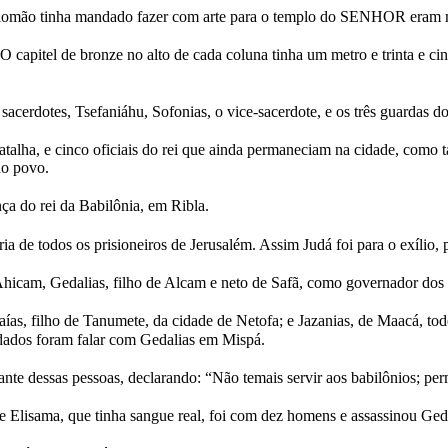
alomão tinha mandado fazer com arte para o templo do SENHOR eram ma
O capitel de bronze no alto de cada coluna tinha um metro e trinta e ci
erdotes, Tsefaniáhu, Sofonias, o vice-sacerdote, e os três guardas do
talha, e cinco oficiais do rei que ainda permaneciam na cidade, como t
do povo.
a do rei da Babilônia, em Ribla.
 de todos os prisioneiros de Jerusalém. Assim Judá foi para o exílio, p
icam, Gedalias, filho de Alcam e neto de Safã, como governador dos 
aías, filho de Tanumete, da cidade de Netofa; e Jazanias, de Maacá, tod
ldados foram falar com Gedalias em Mispá.
 dessas pessoas, declarando: “Não temais servir aos babilônios; perman
de Elisama, que tinha sangue real, foi com dez homens e assassinou Ged