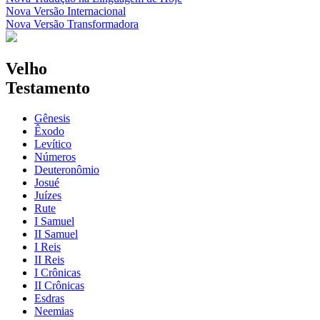
Nova Versão Internacional
Nova Versão Transformadora
Velho
Testamento
Gênesis
Êxodo
Levítico
Números
Deuteronômio
Josué
Juízes
Rute
I Samuel
II Samuel
I Reis
II Reis
I Crônicas
II Crônicas
Esdras
Neemias