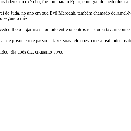
e os líderes do exército, fugiram para o Egito, com grande medo dos cal
 rei de Judá, no ano em que Evil Merodah, também chamado de Amel-Mar
imo segundo mês.
cedeu-lhe o lugar mais honrado entre os outros reis que estavam com el
as de prisioneiro e passou a fazer suas refeições à mesa real todos os d
aldeu, dia após dia, enquanto viveu.