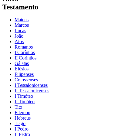
Testamento
Mateus
Marcos
Lucas
João
Atos
Romanos
I Coríntios
II Coríntios
Gálatas
Efésios
Filipenses
Colossenses
I Tessalonicenses
II Tessalonicenses
I Timóteo
II Timóteo
Tito
Filemon
Hebreus
Tiago
I Pedro
II Pedro