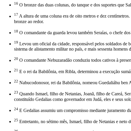
16
O bronze das duas colunas, do tanque e dos suportes que S
17
A altura de uma coluna era de oito metros e dez centímetros. 
bronze ao redor.
18
O comandante da guarda levou também Seraías, o chefe dos sac
19
Levou um oficial da cidade, responsável pelos soldados de ba
sistema de alistamento militar no país, e mais sessenta homens 
20
O comandante Nebuzaradão conduziu todos cativos à presenç
21
E o rei da Babilônia, em Ribla, determinou a execução sumária
22
Nabucodonosor, rei da Babilônia, nomeou Guedaliáhu ben Ah
23
Quando Ismael, filho de Netanias, Joanã, filho de Careá, Ser
constituído Gedalias como governador em Judá, eles e seus so
24
E Gedalias assumiu um compromisso mediante juramento diante
25
Entretanto, no sétimo mês, Ismael, filho de Netanias e neto 