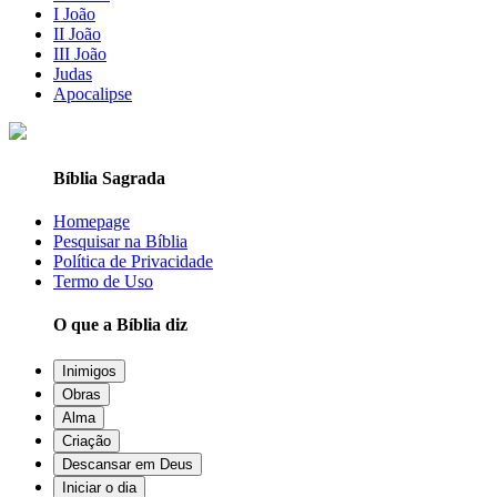
I João
II João
III João
Judas
Apocalipse
Bíblia Sagrada
Homepage
Pesquisar na Bíblia
Política de Privacidade
Termo de Uso
O que a Bíblia diz
Inimigos
Obras
Alma
Criação
Descansar em Deus
Iniciar o dia