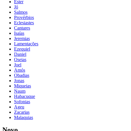
Ester
Jó
Salmos
Provérbios
Eclesiastes
Cantares
Isaías
Jeremias
Lamentações
Ezequiel
Daniel
Oseias
Joel
Amós
Obadias
Jonas
Miqueias
Naum
Habacuque
Sofonias
Ageu
Zacarias
Malaquias
Novo