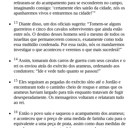
retiraram-se do acampamento para se esconderem no campo,
imaginando consigo: ‘certamente eles sairão da cidade, nós os
apanharemos vivos e entraremos na cidade!’”
13
Diante disso, um dos oficiais sugeriu: “Tomem-se alguns
guerreiros e cinco dos cavalos sobreviventes que ainda estão
entre nós. O destino desses homens será o mesmo de todos os
israelitas que permanecerem conosco, exatamente como toda
essa multidão condenada. Por essa razão, nós os mandaremos
investigar o que aconteceu e veremos o que mais sucederá!”
14
Assim, tomaram dois carros de guerra com seus cavalos e o
rei os enviou atrás do exército dos arameus, ordenando aos
condutores: “Ide e vede tudo quanto se passou!”
15
Eles seguiram as pegadas do exército sírio até o Jordão e
encontraram todo o caminho cheio de roupas e armas que os
arameus haviam largado para trás enquanto tratavam de fugir
desesperadamente. Os mensageiros voltaram e relataram tudo
ao rei.
16
Então o povo saiu e saqueou o acampamento dos arameus;
e aconteceu que o preço de uma medida de farinha caiu para o
equivalente a uma peça de prata, assim como duas medidas de