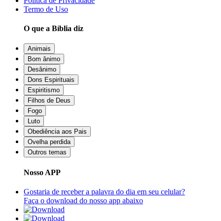
Política de Privacidade
Termo de Uso
O que a Bíblia diz
Animais
Bom ânimo
Desânimo
Dons Espirituais
Espiritismo
Filhos de Deus
Fogo
Luto
Obediência aos Pais
Ovelha perdida
Outros temas
Nosso APP
Gostaria de receber a palavra do dia em seu celular?
Faça o download do nosso app abaixo