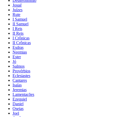
Deuteronômio
Josué
Juízes
Rute
I Samuel
II Samuel
I Reis
II Reis
I Crônicas
II Crônicas
Esdras
Neemias
Ester
Jó
Salmos
Provérbios
Eclesiastes
Cantares
Isaías
Jeremias
Lamentações
Ezequiel
Daniel
Oseias
Joel