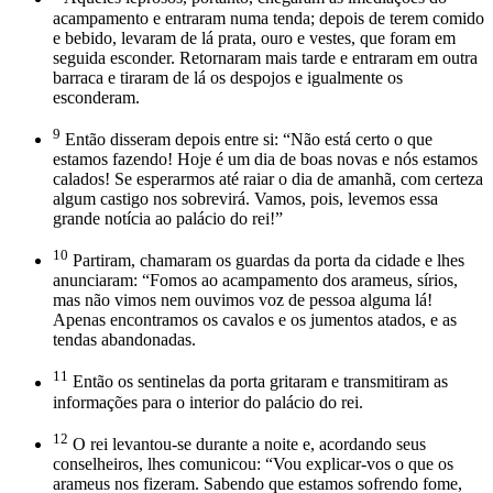
acampamento e entraram numa tenda; depois de terem comido
e bebido, levaram de lá prata, ouro e vestes, que foram em
seguida esconder. Retornaram mais tarde e entraram em outra
barraca e tiraram de lá os despojos e igualmente os
esconderam.
9
Então disseram depois entre si: “Não está certo o que
estamos fazendo! Hoje é um dia de boas novas e nós estamos
calados! Se esperarmos até raiar o dia de amanhã, com certeza
algum castigo nos sobrevirá. Vamos, pois, levemos essa
grande notícia ao palácio do rei!”
10
Partiram, chamaram os guardas da porta da cidade e lhes
anunciaram: “Fomos ao acampamento dos arameus, sírios,
mas não vimos nem ouvimos voz de pessoa alguma lá!
Apenas encontramos os cavalos e os jumentos atados, e as
tendas abandonadas.
11
Então os sentinelas da porta gritaram e transmitiram as
informações para o interior do palácio do rei.
12
O rei levantou-se durante a noite e, acordando seus
conselheiros, lhes comunicou: “Vou explicar-vos o que os
arameus nos fizeram. Sabendo que estamos sofrendo fome,