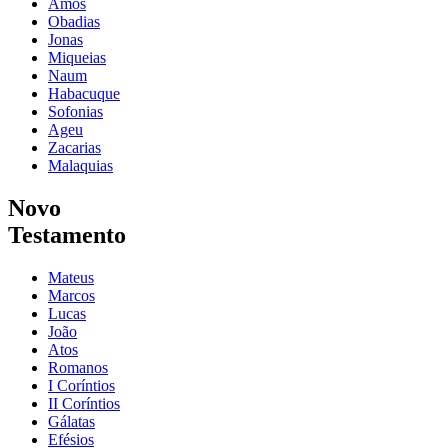
Amós
Obadias
Jonas
Miqueias
Naum
Habacuque
Sofonias
Ageu
Zacarias
Malaquias
Novo
Testamento
Mateus
Marcos
Lucas
João
Atos
Romanos
I Coríntios
II Coríntios
Gálatas
Efésios