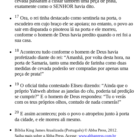
cevada passaram a custar também uma peça de prata,
exatamente como o SENHOR havia dito.
17
Ora, o rei tinha destacado como sentinela na porta, o
escudeiro em cujo braço ele se apoiara; no entanto, o povo ao
sair em disparada o pisoteou lá na porta e ele morreu,
conforme o homem de Deus havia predito quando o rei foi a
sua casa.
18
Aconteceu tudo conforme o homem de Deus havia
profetizado diante do rei: “Amanhã, por volta desta hora, na
porta de Samaria, tanto uma medida de farinha como duas
medidas de cevada poderão ser compradas por apenas uma
peça de prata!”
19
O oficial tinha contestado Eliseu dizendo: “Ainda que o
próprio Yahweh abrisse as janelas do céu, poderia tal predição
se cumprir?” E o homem de Deus respondeu: “Tu o verás
com os teus próprios olhos, contudo de nada comerás!”
20
E assim aconteceu; pois o povo o atropelou junto à porta
da cidade, e ele morreu ali mesmo.
Bíblia King James Atualizada (Português) © Abba Press, 2012.
Saiba mais sobre a Abba Press. Acesse:
www.abbapress.com.br