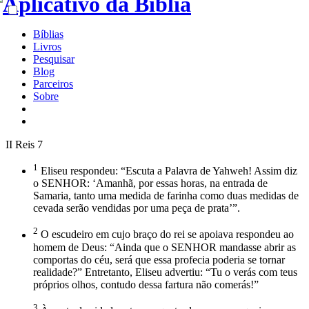
Bíblias
Livros
Pesquisar
Blog
Parceiros
Sobre
II Reis 7
1
Eliseu respondeu: “Escuta a Palavra de Yahweh! Assim diz
o SENHOR: ‘Amanhã, por essas horas, na entrada de
Samaria, tanto uma medida de farinha como duas medidas de
cevada serão vendidas por uma peça de prata’”.
2
O escudeiro em cujo braço do rei se apoiava respondeu ao
homem de Deus: “Ainda que o SENHOR mandasse abrir as
comportas do céu, será que essa profecia poderia se tornar
realidade?” Entretanto, Eliseu advertiu: “Tu o verás com teus
próprios olhos, contudo dessa fartura não comerás!”
3