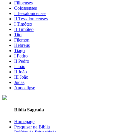
Filipenses
Colossenses
I Tessalonicenses
II Tessalonicenses
I Timóteo
II Timóteo
Tito
Filemon
Hebreus
Tiago
I Pedro
II Pedro
I João
II João
III João
Judas
Apocalipse
Bíblia Sagrada
Homepage
Pesquisar na Bíblia