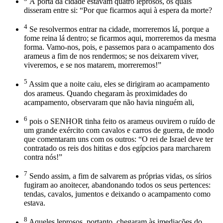
À porta da cidade estavam quatro leprosos, os quais
disseram entre si: “Por que ficarmos aqui à espera da morte?
4
Se resolvermos entrar na cidade, morreremos lá, porque a
fome reina lá dentro; se ficarmos aqui, morreremos da mesma
forma. Vamo-nos, pois, e passemos para o acampamento dos
arameus a fim de nos rendermos; se nos deixarem viver,
viveremos, e se nos matarem, morreremos!”
5
Assim que a noite caiu, eles se dirigiram ao acampamento
dos arameus. Quando chegaram às proximidades do
acampamento, observaram que não havia ninguém ali,
6
pois o SENHOR tinha feito os arameus ouvirem o ruído de
um grande exército com cavalos e carros de guerra, de modo
que comentaram uns com os outros: “O rei de Israel deve ter
contratado os reis dos hititas e dos egípcios para marcharem
contra nós!”
7
Sendo assim, a fim de salvarem as próprias vidas, os sírios
fugiram ao anoitecer, abandonando todos os seus pertences:
tendas, cavalos, jumentos e deixando o acampamento como
estava.
8
Aqueles leprosos, portanto, chegaram às imediações do