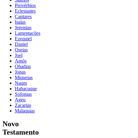
Provérbios
Eclesiastes
Cantares
Isaías
Jeremias
Lamentações
Ezequiel
Daniel
Oseias
Joel
Amós
Obadias
Jonas
Miqueias
Naum
Habacuque
Sofonias
Ageu
Zacarias
Malaquias
Novo
Testamento