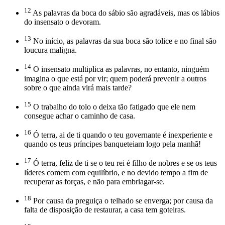
12
As palavras da boca do sábio são agradáveis, mas os lábios
do insensato o devoram.
13
No início, as palavras da sua boca são tolice e no final são
loucura maligna.
14
O insensato multiplica as palavras, no entanto, ninguém
imagina o que está por vir; quem poderá prevenir a outros
sobre o que ainda virá mais tarde?
15
O trabalho do tolo o deixa tão fatigado que ele nem
consegue achar o caminho de casa.
16
Ó terra, ai de ti quando o teu governante é inexperiente e
quando os teus príncipes banqueteiam logo pela manhã!
17
Ó terra, feliz de ti se o teu rei é filho de nobres e se os teus
líderes comem com equilíbrio, e no devido tempo a fim de
recuperar as forças, e não para embriagar-se.
18
Por causa da preguiça o telhado se enverga; por causa da
falta de disposição de restaurar, a casa tem goteiras.