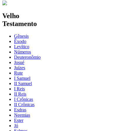
Velho
Testamento
Gênesis
Êxodo
Levítico
Números
Deuteronômio
Josué
Juízes
Rute
I Samuel
II Samuel
I Reis
II Reis
I Crônicas
II Crônicas
Esdras
Neemias
Ester
Jó
Salmos