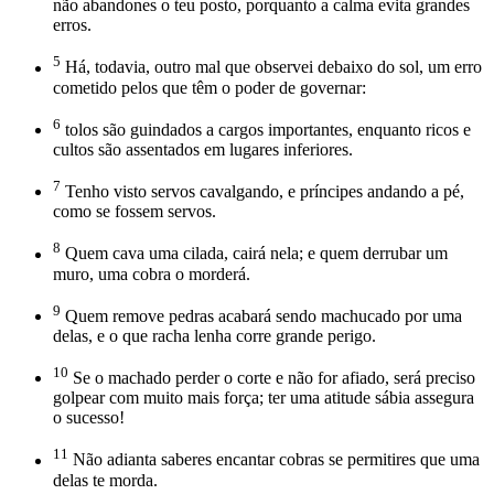
não abandones o teu posto, porquanto a calma evita grandes
erros.
5
Há, todavia, outro mal que observei debaixo do sol, um erro
cometido pelos que têm o poder de governar:
6
tolos são guindados a cargos importantes, enquanto ricos e
cultos são assentados em lugares inferiores.
7
Tenho visto servos cavalgando, e príncipes andando a pé,
como se fossem servos.
8
Quem cava uma cilada, cairá nela; e quem derrubar um
muro, uma cobra o morderá.
9
Quem remove pedras acabará sendo machucado por uma
delas, e o que racha lenha corre grande perigo.
10
Se o machado perder o corte e não for afiado, será preciso
golpear com muito mais força; ter uma atitude sábia assegura
o sucesso!
11
Não adianta saberes encantar cobras se permitires que uma
delas te morda.