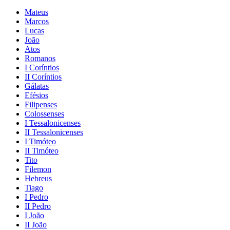
Mateus
Marcos
Lucas
João
Atos
Romanos
I Coríntios
II Coríntios
Gálatas
Efésios
Filipenses
Colossenses
I Tessalonicenses
II Tessalonicenses
I Timóteo
II Timóteo
Tito
Filemon
Hebreus
Tiago
I Pedro
II Pedro
I João
II João