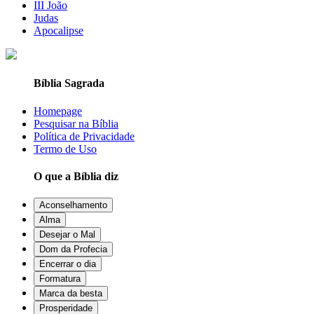
III João
Judas
Apocalipse
Bíblia Sagrada
Homepage
Pesquisar na Bíblia
Política de Privacidade
Termo de Uso
O que a Bíblia diz
Aconselhamento
Alma
Desejar o Mal
Dom da Profecia
Encerrar o dia
Formatura
Marca da besta
Prosperidade