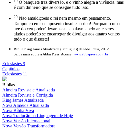
19
O banquete traz diversão, e o vinho alegra a vivência, mas
é com dinheiro que se consegue tudo isso.
20
Não amaldiçoeis o rei nem mesmo em pensamento.
Tampouco em seu aposento insultes o rico! Porquanto uma
ave do céu poderá levar as suas palavras pelo ar, e seres
alados poderão se encarregar de divulgar aos quatro ventos
tudo o que disseste!
Bíblia King James Atualizada (Português) © Abba Press, 2012.
Saiba mais sobre a Abba Press. Acesse:
www.abbapress.com.br
Eclesiastes 9
Capítulos
Eclesiastes 11
Bíblias
Almeira Revista e Atualizada
Almeira Revista e Corrigida
King James Atualizada
Nova Almeida Atualizada
Nova Bíblia Viva
Nova Tradução na Linguagem de Hoje
Nova Versão Internacional
Nova Versão Transformadora