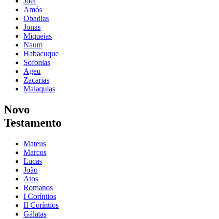
Joel
Amós
Obadias
Jonas
Miqueias
Naum
Habacuque
Sofonias
Ageu
Zacarias
Malaquias
Novo
Testamento
Mateus
Marcos
Lucas
João
Atos
Romanos
I Coríntios
II Coríntios
Gálatas