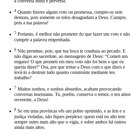
a conversa inútil e perversa.
4
Quanto fizeres algum voto ou promessa, cumpre-os sem
demora, pois somente os tolos desagradam a Deus. Cumpre,
pois a tua palavra!
5
Portanto, é melhor não prometer do que fazer um voto e não
cumprir a palavra empenhada.
6
Não permitas, pois, que tua boca te conduza ao pecado. E
não digas ao sacerdote, ao mensageiro de Deus: “Cometi um
engano! O que prometi em meu voto não foi bem o que eu
queria dizer!” Ora, por que irritar a Deus com o que dizes e
levá-lo a destruir tudo quanto construíste mediante teu
trabalho?
7
Muitos sonhos, e sonhos absurdos, acabam provocando
conversas insensatas. Tu, porém, conserva o temor, o teu amor
reverente, a Deus!
8
Se em uma província vês um pobre oprimido, e as leis e a
justiça violadas, não fiques perplexo: quem está no alto tem
sempre outro mais alto que o vigia, e sobre ambos há outros
ainda mais altos.