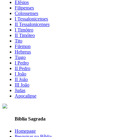
Efésios
Filipenses
Colossenses
I Tessalonicenses
II Tessalonicenses
I Timóteo
II Timóteo
Tito
Filemon
Hebreus
Tiago
I Pedro
II Pedro
I João
II João
III João
Judas
Apocalipse
Bíblia Sagrada
Homepage
Pesquisar na Bíblia