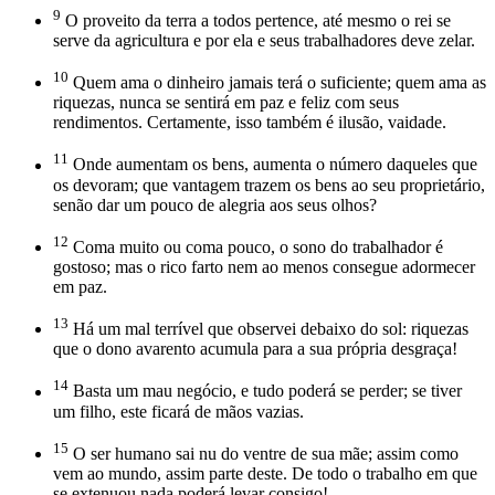
9
O proveito da terra a todos pertence, até mesmo o rei se
serve da agricultura e por ela e seus trabalhadores deve zelar.
10
Quem ama o dinheiro jamais terá o suficiente; quem ama as
riquezas, nunca se sentirá em paz e feliz com seus
rendimentos. Certamente, isso também é ilusão, vaidade.
11
Onde aumentam os bens, aumenta o número daqueles que
os devoram; que vantagem trazem os bens ao seu proprietário,
senão dar um pouco de alegria aos seus olhos?
12
Coma muito ou coma pouco, o sono do trabalhador é
gostoso; mas o rico farto nem ao menos consegue adormecer
em paz.
13
Há um mal terrível que observei debaixo do sol: riquezas
que o dono avarento acumula para a sua própria desgraça!
14
Basta um mau negócio, e tudo poderá se perder; se tiver
um filho, este ficará de mãos vazias.
15
O ser humano sai nu do ventre de sua mãe; assim como
vem ao mundo, assim parte deste. De todo o trabalho em que
se extenuou nada poderá levar consigo!