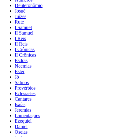
Deuteronômio
Josué
Juízes
Rute
I Samuel
II Samuel
I Reis
II Reis
I Crônicas
II Crônicas
Esdras
Neemias
Ester
Jó
Salmos
Provérbios
Eclesiastes
Cantares
Isaías
Jeremias
Lamentações
Ezequiel
Daniel
Oseias