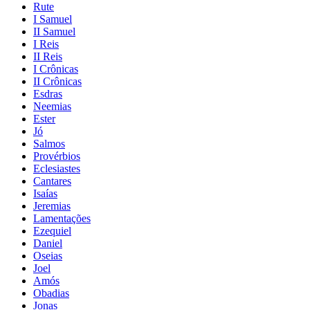
Rute
I Samuel
II Samuel
I Reis
II Reis
I Crônicas
II Crônicas
Esdras
Neemias
Ester
Jó
Salmos
Provérbios
Eclesiastes
Cantares
Isaías
Jeremias
Lamentações
Ezequiel
Daniel
Oseias
Joel
Amós
Obadias
Jonas