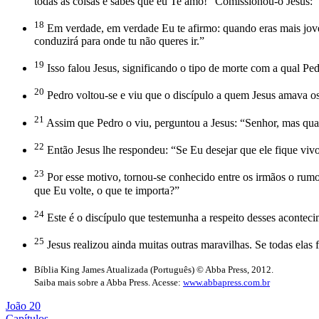
todas as coisas e sabes que eu Te amo!” Comissionou-o Jesus: 
18
Em verdade, em verdade Eu te afirmo: quando eras mais jovem,
conduzirá para onde tu não queres ir.”
19
Isso falou Jesus, significando o tipo de morte com a qual Ped
20
Pedro voltou-se e viu que o discípulo a quem Jesus amava 
21
Assim que Pedro o viu, perguntou a Jesus: “Senhor, mas qu
22
Então Jesus lhe respondeu: “Se Eu desejar que ele fique vivo 
23
Por esse motivo, tornou-se conhecido entre os irmãos o rumor
que Eu volte, o que te importa?”
24
Este é o discípulo que testemunha a respeito desses acontec
25
Jesus realizou ainda muitas outras maravilhas. Se todas elas
Bíblia King James Atualizada (Português) © Abba Press, 2012.
Saiba mais sobre a Abba Press. Acesse:
www.abbapress.com.br
João 20
Capítulos