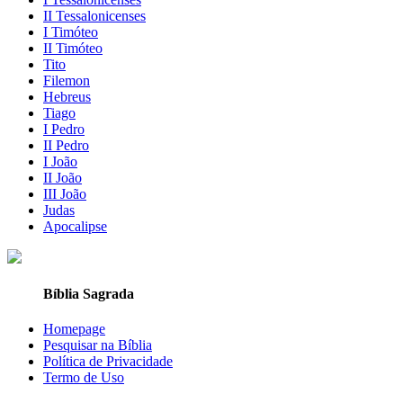
II Tessalonicenses
I Timóteo
II Timóteo
Tito
Filemon
Hebreus
Tiago
I Pedro
II Pedro
I João
II João
III João
Judas
Apocalipse
Bíblia Sagrada
Homepage
Pesquisar na Bíblia
Política de Privacidade
Termo de Uso