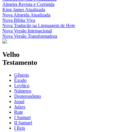
Almeira Revista e Corrigida
King James Atualizada
Nova Almeida Atualizada
Nova Bíblia Viva
Nova Tradução na Linguagem de Hoje
Nova Versão Internacional
Nova Versão Transformadora
Velho
Testamento
Gênesis
Êxodo
Levítico
Números
Deuteronômio
Josué
Juízes
Rute
I Samuel
II Samuel
I Reis