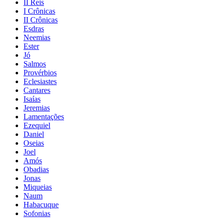
II Reis
I Crônicas
II Crônicas
Esdras
Neemias
Ester
Jó
Salmos
Provérbios
Eclesiastes
Cantares
Isaías
Jeremias
Lamentações
Ezequiel
Daniel
Oseias
Joel
Amós
Obadias
Jonas
Miqueias
Naum
Habacuque
Sofonias