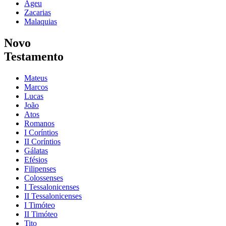
Ageu
Zacarias
Malaquias
Novo
Testamento
Mateus
Marcos
Lucas
João
Atos
Romanos
I Coríntios
II Coríntios
Gálatas
Efésios
Filipenses
Colossenses
I Tessalonicenses
II Tessalonicenses
I Timóteo
II Timóteo
Tito