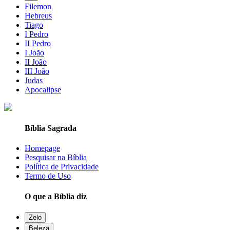
Filemon
Hebreus
Tiago
I Pedro
II Pedro
I João
II João
III João
Judas
Apocalipse
Bíblia Sagrada
Homepage
Pesquisar na Bíblia
Política de Privacidade
Termo de Uso
O que a Bíblia diz
Zelo
Beleza