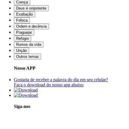
Crença
Deus é onipotente
Exaltação
Fofoca
Ordem e decência
Praguejar
Refúgio
Rumos da vida
Unção
Outros temas
Nosso APP
Gostaria de receber a palavra do dia em seu celular?
Faça o download do nosso app abaixo
Siga-nos