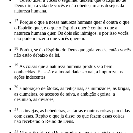
Quero dizer a vocês o seguinte: deixem que o Espírito de
Deus dirija a vida de vocês e não obedeçam aos desejos da
natureza humana.
17
Porque o que a nossa natureza humana quer é contra o que
o Espírito quer, e o que o Espírito quer é contra o que a
natureza humana quer. Os dois são inimigos, e por isso vocês
não podem fazer o que vocês querem.
18
Porém, se é o Espírito de Deus que guia vocês, então vocês
não estão debaixo da lei.
19
As coisas que a natureza humana produz são bem-
conhecidas. Elas são: a imoralidade sexual, a impureza, as
ações indecentes,
20
a adoração de ídolos, as feitiçarias, as inimizades, as brigas,
as ciumeiras, os acessos de raiva, a ambição egoísta, a
desunião, as divisões,
21
as invejas, as bebedeiras, as farras e outras coisas parecidas
com essas. Repito o que já disse: os que fazem essas coisas
não receberão o Reino de Deus.
22
Mas o Espírito de Deus produz o amor, a alegria, a paz, a