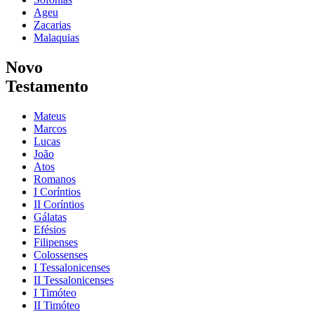
Ageu
Zacarias
Malaquias
Novo
Testamento
Mateus
Marcos
Lucas
João
Atos
Romanos
I Coríntios
II Coríntios
Gálatas
Efésios
Filipenses
Colossenses
I Tessalonicenses
II Tessalonicenses
I Timóteo
II Timóteo