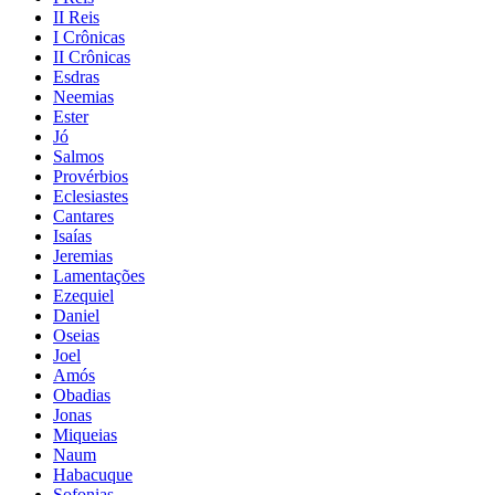
II Reis
I Crônicas
II Crônicas
Esdras
Neemias
Ester
Jó
Salmos
Provérbios
Eclesiastes
Cantares
Isaías
Jeremias
Lamentações
Ezequiel
Daniel
Oseias
Joel
Amós
Obadias
Jonas
Miqueias
Naum
Habacuque
Sofonias