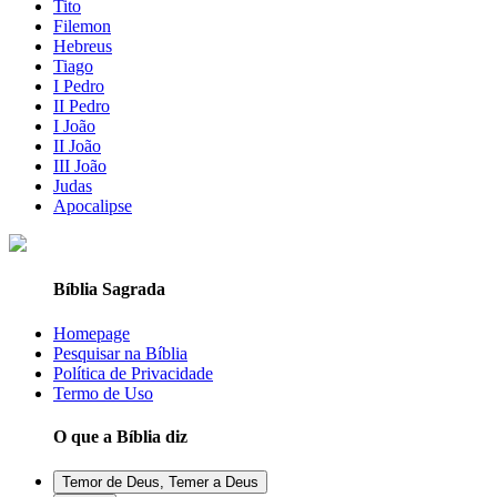
Tito
Filemon
Hebreus
Tiago
I Pedro
II Pedro
I João
II João
III João
Judas
Apocalipse
Bíblia Sagrada
Homepage
Pesquisar na Bíblia
Política de Privacidade
Termo de Uso
O que a Bíblia diz
Temor de Deus, Temer a Deus