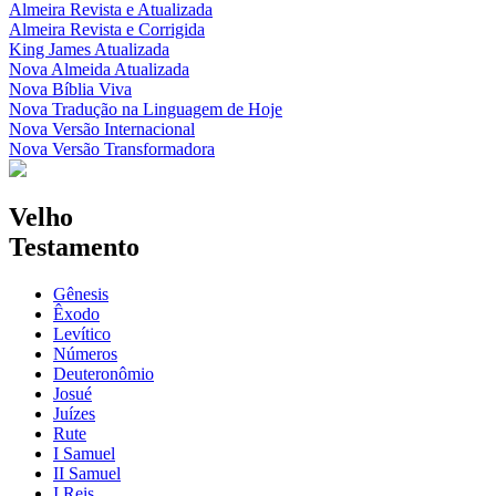
Almeira Revista e Atualizada
Almeira Revista e Corrigida
King James Atualizada
Nova Almeida Atualizada
Nova Bíblia Viva
Nova Tradução na Linguagem de Hoje
Nova Versão Internacional
Nova Versão Transformadora
Velho
Testamento
Gênesis
Êxodo
Levítico
Números
Deuteronômio
Josué
Juízes
Rute
I Samuel
II Samuel
I Reis