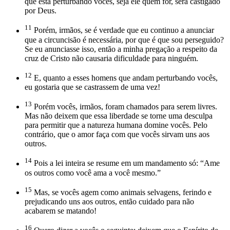
que está perturbando vocês, seja ele quem for, será castigado
por Deus.
11
Porém, irmãos, se é verdade que eu continuo a anunciar
que a circuncisão é necessária, por que é que sou perseguido?
Se eu anunciasse isso, então a minha pregação a respeito da
cruz de Cristo não causaria dificuldade para ninguém.
12
E, quanto a esses homens que andam perturbando vocês,
eu gostaria que se castrassem de uma vez!
13
Porém vocês, irmãos, foram chamados para serem livres.
Mas não deixem que essa liberdade se torne uma desculpa
para permitir que a natureza humana domine vocês. Pelo
contrário, que o amor faça com que vocês sirvam uns aos
outros.
14
Pois a lei inteira se resume em um mandamento só: “Ame
os outros como você ama a você mesmo.”
15
Mas, se vocês agem como animais selvagens, ferindo e
prejudicando uns aos outros, então cuidado para não
acabarem se matando!
16