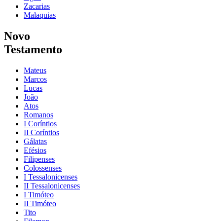
Zacarias
Malaquias
Novo
Testamento
Mateus
Marcos
Lucas
João
Atos
Romanos
I Coríntios
II Coríntios
Gálatas
Efésios
Filipenses
Colossenses
I Tessalonicenses
II Tessalonicenses
I Timóteo
II Timóteo
Tito