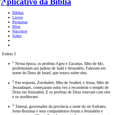
Bíblias
Livros
Pesquisar
Blog
Parceiros
Sobre
Esdras 5
1
Nessa época, os profetas Ageu e Zacarias, filho de Ido,
profetizaram aos judeus de Judá e Jerusalém. Falavam em
nome do Deus de Israel, que estava sobre eles.
2
Em resposta, Zorobabel, filho de Sealtiel, e Jesua, filho de
Jeozadaque, começaram outra vez a reconstruir o templo de
Deus em Jerusalém. E os profetas de Deus estavam com eles
e os auxiliavam.
3
Tatenai, governador da província a oeste do rio Eufrates,
Setar-Bozenai e seus companheiros foram a Jerusalém e