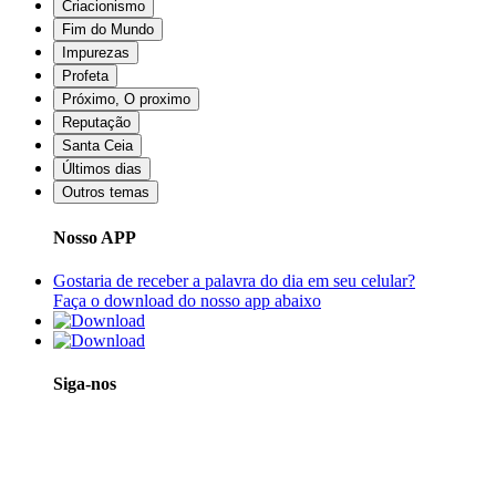
Criacionismo
Fim do Mundo
Impurezas
Profeta
Próximo, O proximo
Reputação
Santa Ceia
Últimos dias
Outros temas
Nosso APP
Gostaria de receber a palavra do dia em seu celular?
Faça o download do nosso app abaixo
Siga-nos