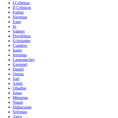
I Crônicas
II Crônicas
Esdras
Neemias
Ester
Jó
Salmos
Provérbios
Eclesiastes
Cantares
Isaías
Jeremias
Lamentações
Ezequiel
Daniel
Oseias
Joel
Amós
Obadias
Jonas
Miqueias
Naum
Habacuque
Sofonias
Ageu