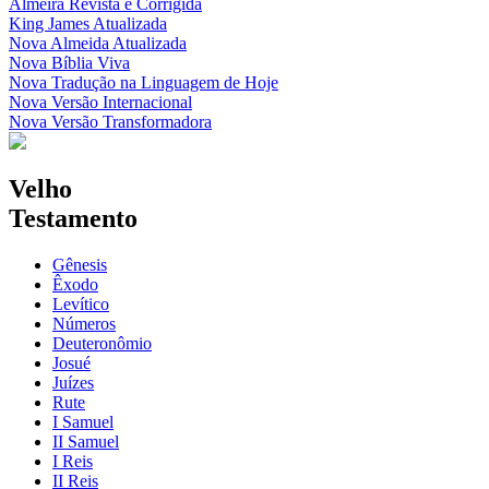
Almeira Revista e Corrigida
King James Atualizada
Nova Almeida Atualizada
Nova Bíblia Viva
Nova Tradução na Linguagem de Hoje
Nova Versão Internacional
Nova Versão Transformadora
Velho
Testamento
Gênesis
Êxodo
Levítico
Números
Deuteronômio
Josué
Juízes
Rute
I Samuel
II Samuel
I Reis
II Reis