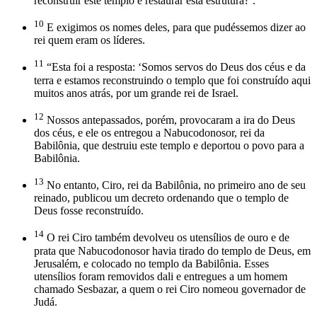
reconstruir este templo e restaurar esta estrutura?’.
10
E exigimos os nomes deles, para que pudéssemos dizer ao
rei quem eram os líderes.
11
“Esta foi a resposta: ‘Somos servos do Deus dos céus e da
terra e estamos reconstruindo o templo que foi construído aqui
muitos anos atrás, por um grande rei de Israel.
12
Nossos antepassados, porém, provocaram a ira do Deus
dos céus, e ele os entregou a Nabucodonosor, rei da
Babilônia, que destruiu este templo e deportou o povo para a
Babilônia.
13
No entanto, Ciro, rei da Babilônia, no primeiro ano de seu
reinado, publicou um decreto ordenando que o templo de
Deus fosse reconstruído.
14
O rei Ciro também devolveu os utensílios de ouro e de
prata que Nabucodonosor havia tirado do templo de Deus, em
Jerusalém, e colocado no templo da Babilônia. Esses
utensílios foram removidos dali e entregues a um homem
chamado Sesbazar, a quem o rei Ciro nomeou governador de
Judá.