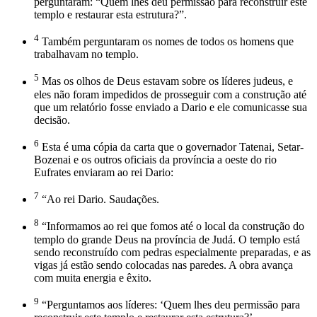
perguntaram: “Quem lhes deu permissão para reconstruir este
templo e restaurar esta estrutura?”.
4
Também perguntaram os nomes de todos os homens que
trabalhavam no templo.
5
Mas os olhos de Deus estavam sobre os líderes judeus, e
eles não foram impedidos de prosseguir com a construção até
que um relatório fosse enviado a Dario e ele comunicasse sua
decisão.
6
Esta é uma cópia da carta que o governador Tatenai, Setar-
Bozenai e os outros oficiais da província a oeste do rio
Eufrates enviaram ao rei Dario:
7
“Ao rei Dario. Saudações.
8
“Informamos ao rei que fomos até o local da construção do
templo do grande Deus na província de Judá. O templo está
sendo reconstruído com pedras especialmente preparadas, e as
vigas já estão sendo colocadas nas paredes. A obra avança
com muita energia e êxito.
9
“Perguntamos aos líderes: ‘Quem lhes deu permissão para