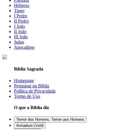
Filemon
Hebreus
Tiago
I Pedro
II Pedro
I João
II João
III João
Judas
Apocalipse
Bíblia Sagrada
Homepage
Pesquisar na Bíblia
Política de Privacidade
Termo de Uso
O que a Bíblia diz
Temor dos Homens, Temer aos Homens
Armadura Cristã