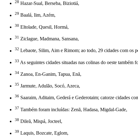
28
Hazar-Sual, Berseba, Biziotiá,
29
Baalá, Iim, Azém,
30
Eltolade, Quesil, Hormá,
31
Ziclague, Madmana, Sansana,
32
Lebaote, Silim, Aim e Rimom; ao todo, 29 cidades com os p
33
As seguintes cidades situadas nas colinas do oeste também fo
34
Zanoa, En-Ganim, Tapua, Enã,
35
Jarmute, Adulão, Socó, Azeca,
36
Saaraim, Aditaim, Gederá e Gederotaim; catorze cidades co
37
Também foram incluídas: Zenã, Hadasa, Migdal-Gade,
38
Dileã, Mispá, Jocteel,
39
Laquis, Bozcate, Eglom,