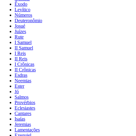
Êxodo
Levítico
Números
Deuteronômio
Josué
Juízes
Rute
I Samuel
II Samuel
I Reis
II Reis
I Crônicas
II Crônicas
Esdras
Neemias
Ester
Jó
Salmos
Provérbios
Eclesiastes
Cantares
Isaías
Jeremias
Lamentações
Ezequiel