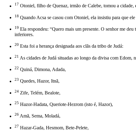
17
Otoniel, filho de Quenaz, irmão de Calebe, tomou a cidade,
18
Quando Acsa se casou com Otoniel, ela insistiu para que el
19
Ela respondeu: “Quero mais um presente. O senhor me deu te
inferiores.
20
Esta foi a herança designada aos clãs da tribo de Judá:
21
As cidades de Judá situadas ao longo da divisa com Edom, no
22
Quiná, Dimona, Adada,
23
Quedes, Hazor, Itnã,
24
Zife, Telém, Bealote,
25
Hazor-Hadata, Queriote-Hezrom (isto é, Hazor),
26
Amã, Sema, Moladá,
27
Hazar-Gada, Hesmom, Bete-Pelete,