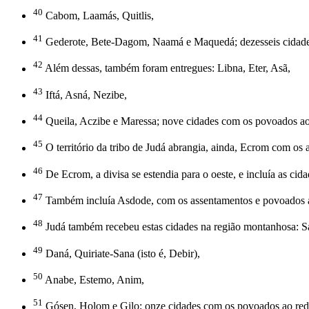
40
Cabom, Laamás, Quitlis,
41
Gederote, Bete-Dagom, Naamá e Maquedá; dezesseis cidade
42
Além dessas, também foram entregues: Libna, Eter, Asã,
43
Iftá, Asná, Nezibe,
44
Queila, Aczibe e Maressa; nove cidades com os povoados ao
45
O território da tribo de Judá abrangia, ainda, Ecrom com os
46
De Ecrom, a divisa se estendia para o oeste, e incluía as ci
47
Também incluía Asdode, com os assentamentos e povoados ao r
48
Judá também recebeu estas cidades na região montanhosa: Sam
49
Daná, Quiriate-Sana (isto é, Debir),
50
Anabe, Estemo, Anim,
51
Gósen, Holom e Gilo; onze cidades com os povoados ao red