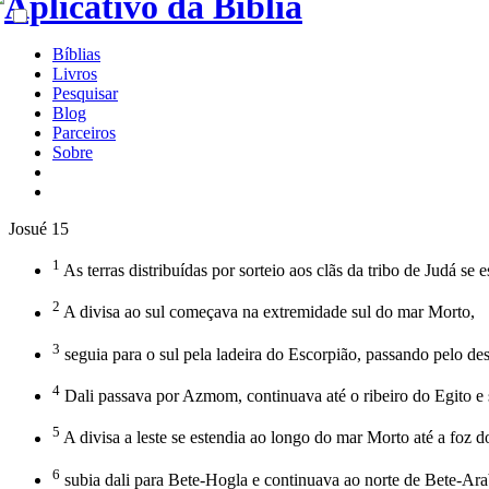
Bíblias
Livros
Pesquisar
Blog
Parceiros
Sobre
Josué 15
1
As terras distribuídas por sorteio aos clãs da tribo de Judá s
2
A divisa ao sul começava na extremidade sul do mar Morto,
3
seguia para o sul pela ladeira do Escorpião, passando pelo d
4
Dali passava por Azmom, continuava até o ribeiro do Egito e s
5
A divisa a leste se estendia ao longo do mar Morto até a foz
6
subia dali para Bete-Hogla e continuava ao norte de Bete-Ara