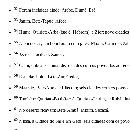
52
Foram incluídas ainda: Arabe, Dumá, Esã,
53
Janim, Bete-Tapua, Afeca,
54
Hunta, Quiriate-Arba (isto é, Hebrom), e Zior; nove cidades
55
Além destas, também foram entregues: Maom, Carmelo, Zife,
56
Jezreel, Jocdeão, Zanoa,
57
Caim, Gibeá e Timna; dez cidades com os povoados ao redo
58
E ainda: Halul, Bete-Zur, Gedor,
59
Maarate, Bete-Anote e Eltecom; seis cidades com os povoado
60
Também: Quiriate-Baal (isto é, Quiriate-Jearim), e Rabá; du
61
No deserto ficavam: Bete-Arabá, Midim, Secacá,
62
Nibsã, a Cidade do Sal e En-Gedi; seis cidades com os povo