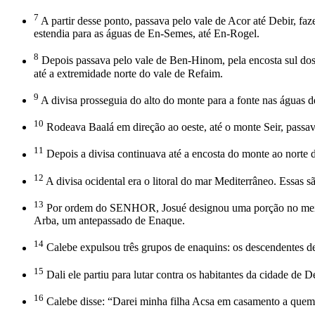
7
A partir desse ponto, passava pelo vale de Acor até Debir, faz
estendia para as águas de En-Semes, até En-Rogel.
8
Depois passava pelo vale de Ben-Hinom, pela encosta sul dos 
até a extremidade norte do vale de Refaim.
9
A divisa prosseguia do alto do monte para a fonte nas águas d
10
Rodeava Baalá em direção ao oeste, até o monte Seir, passa
11
Depois a divisa continuava até a encosta do monte ao norte
12
A divisa ocidental era o litoral do mar Mediterrâneo. Essas sã
13
Por ordem do SENHOR, Josué designou uma porção no meio do 
Arba, um antepassado de Enaque.
14
Calebe expulsou três grupos de enaquins: os descendentes de
15
Dali ele partiu para lutar contra os habitantes da cidade de 
16
Calebe disse: “Darei minha filha Acsa em casamento a quem a