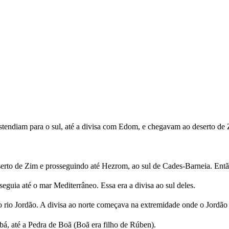
e estendiam para o sul, até a divisa com Edom, e chegavam ao deserto de
eserto de Zim e prosseguindo até Hezrom, ao sul de Cades-Barneia. Entã
eguia até o mar Mediterrâneo. Essa era a divisa ao sul deles.
 do rio Jordão. A divisa ao norte começava na extremidade onde o Jordã
bá, até a Pedra de Boã (Boã era filho de Rúben).