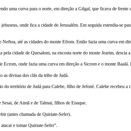
endo uma curva para o norte, em direção a Gilgal, que ficava de frente 
jebuseus, onde fica a cidade de Jerusalém. Em seguida estendia-se para
e Neftoa, até as cidades do monte Efrom. Então fazia uma curva em direç
va pela cidade de Quesalom, na encosta norte do monte Jearim, descia 
 de Ecrom, onde fazia uma curva em direção a Sicrom e o monte Baalá. 
o as divisas dos clãs da tribo de Judá.
território de Judá para Calebe, filho de Jefoné. Calebe recebeu a c
 Sesai, de Aimã e de Talmai, filhos de Enaque.
Debir (antes chamada de Quiriate-Sefer).
tacar e tomar Quiriate-Sefer”.