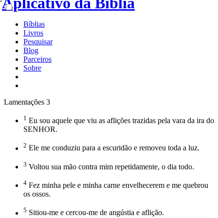
Bíblias
Livros
Pesquisar
Blog
Parceiros
Sobre
Lamentações 3
1
Eu sou aquele que viu as aflições trazidas pela vara da ira do
SENHOR.
2
Ele me conduziu para a escuridão e removeu toda a luz.
3
Voltou sua mão contra mim repetidamente, o dia todo.
4
Fez minha pele e minha carne envelhecerem e me quebrou
os ossos.
5
Sitiou-me e cercou-me de angústia e aflição.