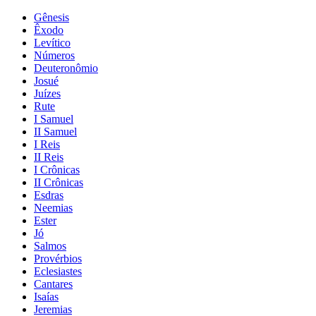
Gênesis
Êxodo
Levítico
Números
Deuteronômio
Josué
Juízes
Rute
I Samuel
II Samuel
I Reis
II Reis
I Crônicas
II Crônicas
Esdras
Neemias
Ester
Jó
Salmos
Provérbios
Eclesiastes
Cantares
Isaías
Jeremias