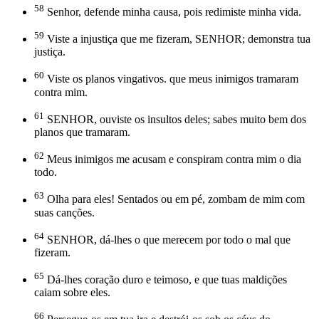
58
Senhor, defende minha causa, pois redimiste minha vida.
59
Viste a injustiça que me fizeram, SENHOR; demonstra tua
justiça.
60
Viste os planos vingativos. que meus inimigos tramaram
contra mim.
61
SENHOR, ouviste os insultos deles; sabes muito bem dos
planos que tramaram.
62
Meus inimigos me acusam e conspiram contra mim o dia
todo.
63
Olha para eles! Sentados ou em pé, zombam de mim com
suas canções.
64
SENHOR, dá-lhes o que merecem por todo o mal que
fizeram.
65
Dá-lhes coração duro e teimoso, e que tuas maldições
caiam sobre eles.
66