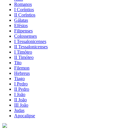
Romanos
I Coríntios
II Coríntios
Gálatas
Efésios
Filipenses
Colossenses
I Tessalonicenses
II Tessalonicenses
I Timóteo
II Timóteo
Tito
Filemon
Hebreus
Tiago
I Pedro
II Pedro
I João
II João
III João
Judas
Apocalipse