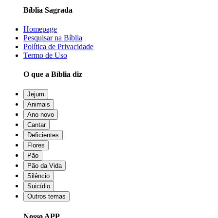
Bíblia Sagrada
Homepage
Pesquisar na Bíblia
Política de Privacidade
Termo de Uso
O que a Bíblia diz
Jejum
Animais
Ano novo
Cantar
Deficientes
Flores
Pão
Pão da Vida
Silêncio
Suicídio
Outros temas
Nosso APP