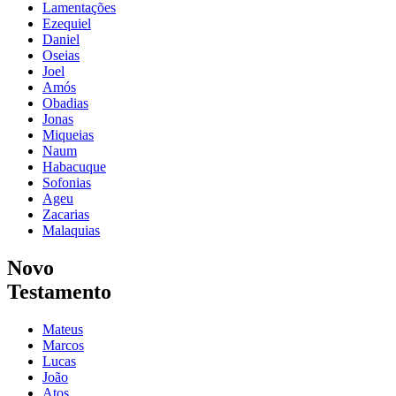
Lamentações
Ezequiel
Daniel
Oseias
Joel
Amós
Obadias
Jonas
Miqueias
Naum
Habacuque
Sofonias
Ageu
Zacarias
Malaquias
Novo
Testamento
Mateus
Marcos
Lucas
João
Atos