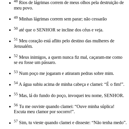
48
Rios de lágrimas correm de meus olhos pela destruição de
meu povo.
49
Minhas lágrimas correm sem parar; não cessarão
50
até que o SENHOR se incline dos céus e veja.
51
Meu coração está aflito pelo destino das mulheres de
Jerusalém.
52
Meus inimigos, a quem nunca fiz mal, caçaram-me como
se eu fosse um pássaro.
53
Num poço me jogaram e atiraram pedras sobre mim.
54
A água subiu acima de minha cabeça e clamei: “É o fim!”.
55
Mas, lá do fundo do poço, invoquei teu nome, SENHOR.
56
Tu me ouviste quando clamei: “Ouve minha súplica!
Escuta meu clamor por socorro!”.
57
Sim, tu vieste quando clamei e disseste: “Não tenha medo”.