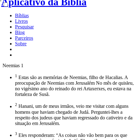
Bíblias
Livros
Pesquisar
Blog
Parceiros
Sobre
Neemias 1
1
Estas são as memórias de Neemias, filho de Hacalias. A
preocupação de Neemias com Jerusalém No mês de quisleu,
no vigésimo ano do reinado do rei Artaxerxes, eu estava na
fortaleza de Susã.
2
Hanani, um de meus irmãos, veio me visitar com alguns
homens que haviam chegado de Judá. Perguntei-lhes a
respeito dos judeus que haviam regressado do cativeiro e da
situação em Jerusalém.
3
Eles responderam: “As coisas não vão bem para os que