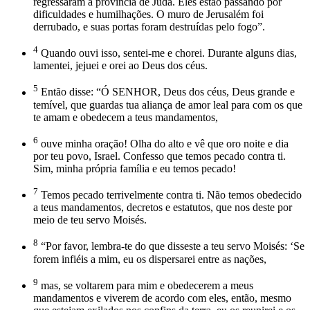
regressaram à província de Judá. Eles estão passando por
dificuldades e humilhações. O muro de Jerusalém foi
derrubado, e suas portas foram destruídas pelo fogo”.
4
Quando ouvi isso, sentei-me e chorei. Durante alguns dias,
lamentei, jejuei e orei ao Deus dos céus.
5
Então disse: “Ó SENHOR, Deus dos céus, Deus grande e
temível, que guardas tua aliança de amor leal para com os que
te amam e obedecem a teus mandamentos,
6
ouve minha oração! Olha do alto e vê que oro noite e dia
por teu povo, Israel. Confesso que temos pecado contra ti.
Sim, minha própria família e eu temos pecado!
7
Temos pecado terrivelmente contra ti. Não temos obedecido
a teus mandamentos, decretos e estatutos, que nos deste por
meio de teu servo Moisés.
8
“Por favor, lembra-te do que disseste a teu servo Moisés: ‘Se
forem infiéis a mim, eu os dispersarei entre as nações,
9
mas, se voltarem para mim e obedecerem a meus
mandamentos e viverem de acordo com eles, então, mesmo