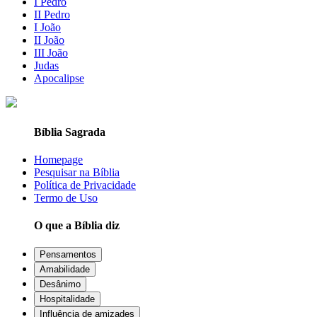
I Pedro
II Pedro
I João
II João
III João
Judas
Apocalipse
Bíblia Sagrada
Homepage
Pesquisar na Bíblia
Política de Privacidade
Termo de Uso
O que a Bíblia diz
Pensamentos
Amabilidade
Desânimo
Hospitalidade
Influência de amizades