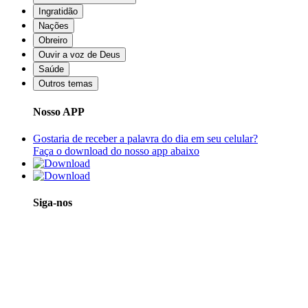
Ingratidão
Nações
Obreiro
Ouvir a voz de Deus
Saúde
Outros temas
Nosso APP
Gostaria de receber a palavra do dia em seu celular?
Faça o download do nosso app abaixo
Siga-nos