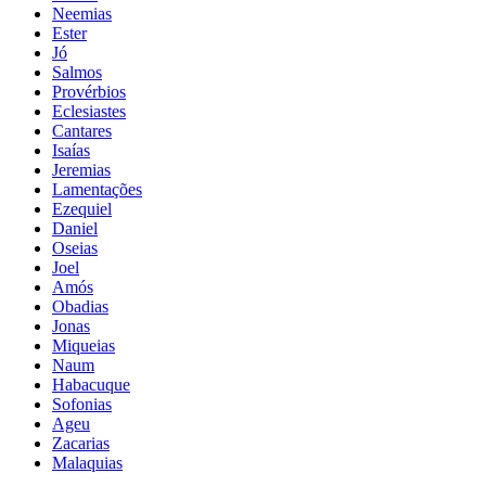
Neemias
Ester
Jó
Salmos
Provérbios
Eclesiastes
Cantares
Isaías
Jeremias
Lamentações
Ezequiel
Daniel
Oseias
Joel
Amós
Obadias
Jonas
Miqueias
Naum
Habacuque
Sofonias
Ageu
Zacarias
Malaquias