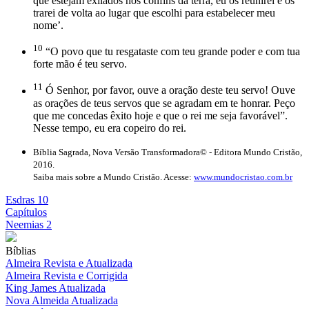
que estejam exilados nos confins da terra, eu os reunirei e os
trarei de volta ao lugar que escolhi para estabelecer meu
nome’.
10
“O povo que tu resgataste com teu grande poder e com tua
forte mão é teu servo.
11
Ó Senhor, por favor, ouve a oração deste teu servo! Ouve
as orações de teus servos que se agradam em te honrar. Peço
que me concedas êxito hoje e que o rei me seja favorável”.
Nesse tempo, eu era copeiro do rei.
Bíblia Sagrada, Nova Versão Transformadora© - Editora Mundo Cristão,
2016.
Saiba mais sobre a Mundo Cristão. Acesse:
www.mundocristao.com.br
Esdras 10
Capítulos
Neemias 2
Bíblias
Almeira Revista e Atualizada
Almeira Revista e Corrigida
King James Atualizada
Nova Almeida Atualizada