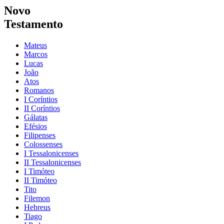
Novo
Testamento
Mateus
Marcos
Lucas
João
Atos
Romanos
I Coríntios
II Coríntios
Gálatas
Efésios
Filipenses
Colossenses
I Tessalonicenses
II Tessalonicenses
I Timóteo
II Timóteo
Tito
Filemon
Hebreus
Tiago