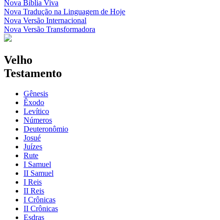
Nova Bíblia Viva
Nova Tradução na Linguagem de Hoje
Nova Versão Internacional
Nova Versão Transformadora
Velho
Testamento
Gênesis
Êxodo
Levítico
Números
Deuteronômio
Josué
Juízes
Rute
I Samuel
II Samuel
I Reis
II Reis
I Crônicas
II Crônicas
Esdras