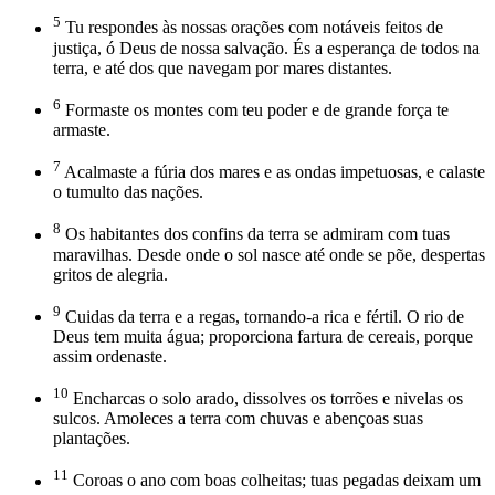
5
Tu respondes às nossas orações com notáveis feitos de
justiça, ó Deus de nossa salvação. És a esperança de todos na
terra, e até dos que navegam por mares distantes.
6
Formaste os montes com teu poder e de grande força te
armaste.
7
Acalmaste a fúria dos mares e as ondas impetuosas, e calaste
o tumulto das nações.
8
Os habitantes dos confins da terra se admiram com tuas
maravilhas. Desde onde o sol nasce até onde se põe, despertas
gritos de alegria.
9
Cuidas da terra e a regas, tornando-a rica e fértil. O rio de
Deus tem muita água; proporciona fartura de cereais, porque
assim ordenaste.
10
Encharcas o solo arado, dissolves os torrões e nivelas os
sulcos. Amoleces a terra com chuvas e abençoas suas
plantações.
11
Coroas o ano com boas colheitas; tuas pegadas deixam um