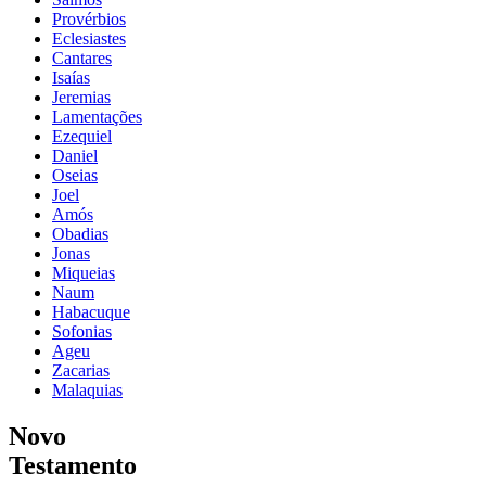
Provérbios
Eclesiastes
Cantares
Isaías
Jeremias
Lamentações
Ezequiel
Daniel
Oseias
Joel
Amós
Obadias
Jonas
Miqueias
Naum
Habacuque
Sofonias
Ageu
Zacarias
Malaquias
Novo
Testamento