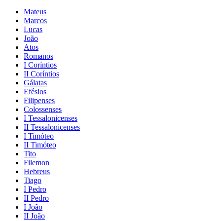
Mateus
Marcos
Lucas
João
Atos
Romanos
I Coríntios
II Coríntios
Gálatas
Efésios
Filipenses
Colossenses
I Tessalonicenses
II Tessalonicenses
I Timóteo
II Timóteo
Tito
Filemon
Hebreus
Tiago
I Pedro
II Pedro
I João
II João