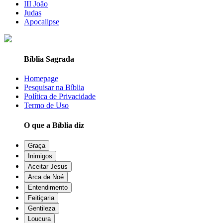
III João
Judas
Apocalipse
Bíblia Sagrada
Homepage
Pesquisar na Bíblia
Política de Privacidade
Termo de Uso
O que a Bíblia diz
Graça
Inimigos
Aceitar Jesus
Arca de Noé
Entendimento
Feitiçaria
Gentileza
Loucura