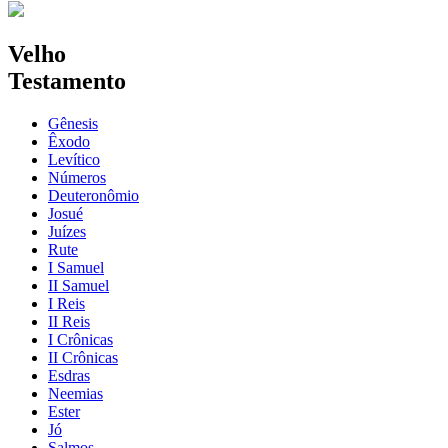
Velho
Testamento
Gênesis
Êxodo
Levítico
Números
Deuteronômio
Josué
Juízes
Rute
I Samuel
II Samuel
I Reis
II Reis
I Crônicas
II Crônicas
Esdras
Neemias
Ester
Jó
Salmos