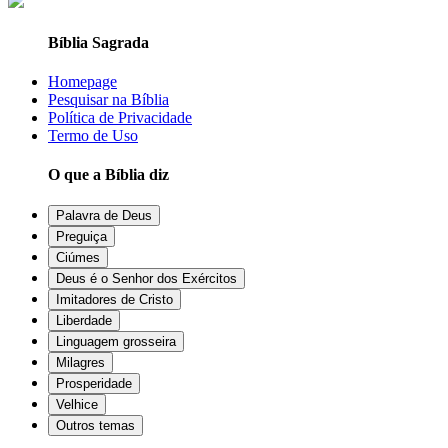
Bíblia Sagrada
Homepage
Pesquisar na Bíblia
Política de Privacidade
Termo de Uso
O que a Bíblia diz
Palavra de Deus
Preguiça
Ciúmes
Deus é o Senhor dos Exércitos
Imitadores de Cristo
Liberdade
Linguagem grosseira
Milagres
Prosperidade
Velhice
Outros temas