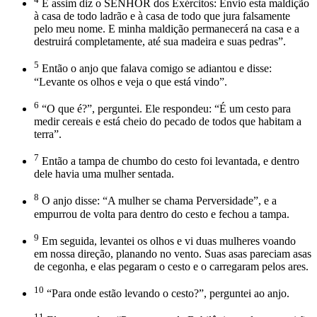
E assim diz o SENHOR dos Exércitos: Envio esta maldição
à casa de todo ladrão e à casa de todo que jura falsamente
pelo meu nome. E minha maldição permanecerá na casa e a
destruirá completamente, até sua madeira e suas pedras”.
5
Então o anjo que falava comigo se adiantou e disse:
“Levante os olhos e veja o que está vindo”.
6
“O que é?”, perguntei. Ele respondeu: “É um cesto para
medir ­cereais e está cheio do pecado de todos que habitam a
terra”.
7
Então a tampa de chumbo do cesto foi levantada, e dentro
dele havia uma mulher sentada.
8
O anjo disse: “A mulher se chama Perversidade”, e a
empurrou de volta para dentro do cesto e fechou a tampa.
9
Em seguida, levantei os olhos e vi duas mulheres voando
em nossa direção, planando no vento. Suas asas pareciam asas
de cegonha, e elas pegaram o cesto e o carregaram pelos ares.
10
“Para onde estão levando o cesto?”, perguntei ao anjo.
11