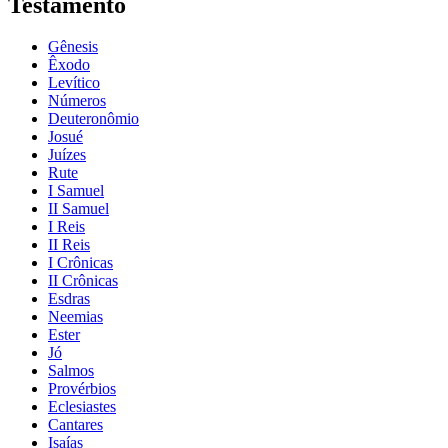
Testamento
Gênesis
Êxodo
Levítico
Números
Deuteronômio
Josué
Juízes
Rute
I Samuel
II Samuel
I Reis
II Reis
I Crônicas
II Crônicas
Esdras
Neemias
Ester
Jó
Salmos
Provérbios
Eclesiastes
Cantares
Isaías