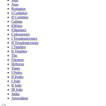
João
Atos
Romanos
I Coríntios
II Coríntios
Gálatas
Efésios
Filipenses
Colossenses
I Tessalonicenses
II Tessalonicenses
I Timóteo
II Timóteo
Tito
Filemon
Hebreus
Tiago
I Pedro
II Pedro
I João
II João
III João
Judas
Apocalipse