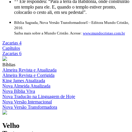
Ele respondeu: “Para a terra da Babilônia, onde construirão
um templo para ele. E, quando o templo estiver pronto,
colocarão o cesto ali, em seu pedestal”.
Bíblia Sagrada, Nova Versão Transformadora© - Editora Mundo Cristão,
2016.
Saiba mais sobre a Mundo Cristão. Acesse:
www.mundocristao.com.br
Zacarias 4
Capítulos
Zacarias 6
Bíblias
Almeira Revista e Atualizada
Almeira Revista e Corrigida
King James Atualizada
Nova Almeida Atualizada
Nova Bíblia Viva
Nova Tradução na Linguagem de Hoje
Nova Versão Internacional
Nova Versão Transformadora
Velho