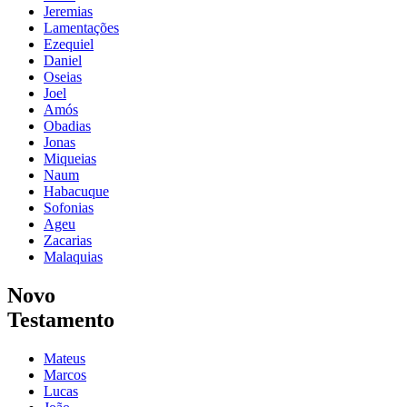
Jeremias
Lamentações
Ezequiel
Daniel
Oseias
Joel
Amós
Obadias
Jonas
Miqueias
Naum
Habacuque
Sofonias
Ageu
Zacarias
Malaquias
Novo
Testamento
Mateus
Marcos
Lucas