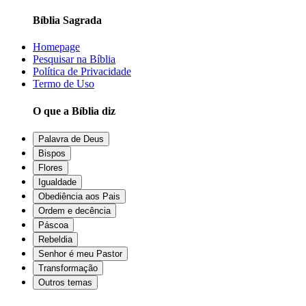
Bíblia Sagrada
Homepage
Pesquisar na Bíblia
Política de Privacidade
Termo de Uso
O que a Bíblia diz
Palavra de Deus
Bispos
Flores
Igualdade
Obediência aos Pais
Ordem e decência
Páscoa
Rebeldia
Senhor é meu Pastor
Transformação
Outros temas