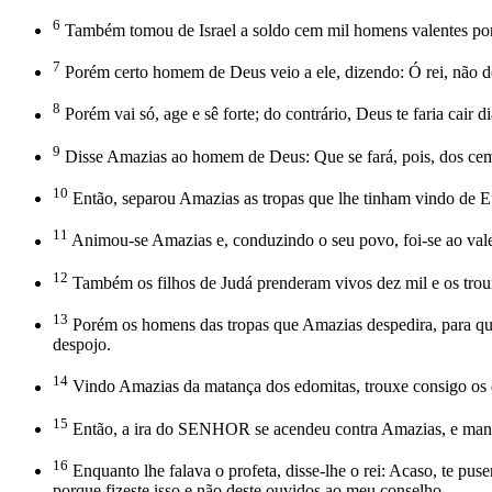
6
Também tomou de Israel a soldo cem mil homens valentes por 
7
Porém certo homem de Deus veio a ele, dizendo: Ó rei, não dei
8
Porém vai só, age e sê forte; do contrário, Deus te faria cair 
9
Disse Amazias ao homem de Deus: Que se fará, pois, dos cem
10
Então, separou Amazias as tropas que lhe tinham vindo de Efr
11
Animou-se Amazias e, conduzindo o seu povo, foi-se ao vale d
12
Também os filhos de Judá prenderam vivos dez mil e os tro
13
Porém os homens das tropas que Amazias despedira, para que 
despojo.
14
Vindo Amazias da matança dos edomitas, trouxe consigo os de
15
Então, a ira do SENHOR se acendeu contra Amazias, e mandou
16
Enquanto lhe falava o profeta, disse-lhe o rei: Acaso, te puse
porque fizeste isso e não deste ouvidos ao meu conselho.