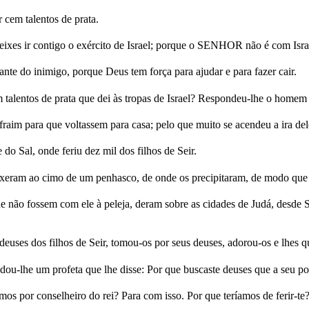
cem talentos de prata.
xes ir contigo o exército de Israel; porque o SENHOR não é com Israel
diante do inimigo, porque Deus tem força para ajudar e para fazer cair.
 talentos de prata que dei às tropas de Israel? Respondeu-lhe o hom
aim para que voltassem para casa; pelo que muito se acendeu a ira dele
o Sal, onde feriu dez mil dos filhos de Seir.
uxeram ao cimo de um penhasco, de onde os precipitaram, de modo que
não fossem com ele à peleja, deram sobre as cidades de Judá, desde Sa
uses dos filhos de Seir, tomou-os por seus deuses, adorou-os e lhes 
-lhe um profeta que lhe disse: Por que buscaste deuses que a seu po
mos por conselheiro do rei? Para com isso. Por que teríamos de ferir-te?