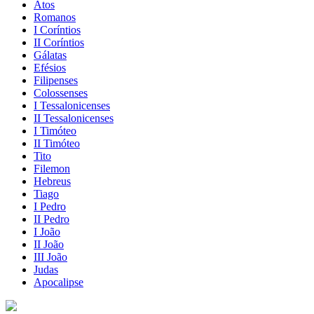
Atos
Romanos
I Coríntios
II Coríntios
Gálatas
Efésios
Filipenses
Colossenses
I Tessalonicenses
II Tessalonicenses
I Timóteo
II Timóteo
Tito
Filemon
Hebreus
Tiago
I Pedro
II Pedro
I João
II João
III João
Judas
Apocalipse