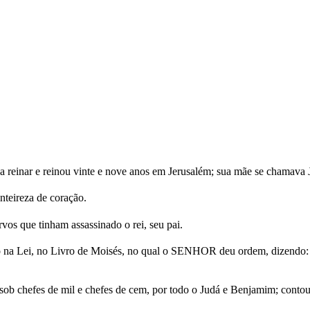
 reinar e reinou vinte e nove anos em Jerusalém; sua mãe se chamava 
teireza de coração.
os que tinham assassinado o rei, seu pai.
o na Lei, no Livro de Moisés, no qual o SENHOR deu ordem, dizendo: Os
sob chefes de mil e chefes de cem, por todo o Judá e Benjamim; contou-