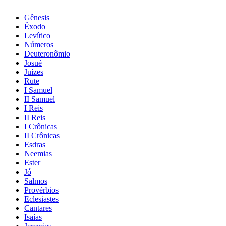
Gênesis
Êxodo
Levítico
Números
Deuteronômio
Josué
Juízes
Rute
I Samuel
II Samuel
I Reis
II Reis
I Crônicas
II Crônicas
Esdras
Neemias
Ester
Jó
Salmos
Provérbios
Eclesiastes
Cantares
Isaías