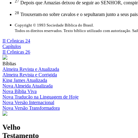
27
Depois que Amazias deixou de seguir ao SENHOR, conspirara
28
Trouxeram-no sobre cavalos e o sepultaram junto a seus pai
Copyright © 1993 Sociedade Bíblica do Brasil.
Todos os direitos reservados. Texto bíblico utilizado com autorização. Sa
II Crônicas 24
Capítulos
II Crônicas 26
Bíblias
Almeira Revista e Atualizada
Almeira Revista e Corrigida
King James Atualizada
Nova Almeida Atualizada
Nova Bíblia Viva
Nova Tradução na Linguagem de Hoje
Nova Versão Internacional
Nova Versão Transformadora
Velho
Testamento