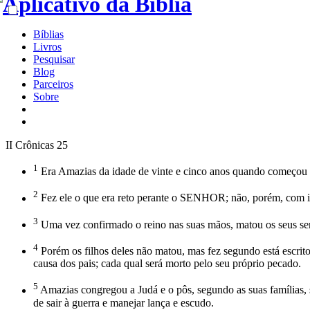
Bíblias
Livros
Pesquisar
Blog
Parceiros
Sobre
II Crônicas 25
1
Era Amazias da idade de vinte e cinco anos quando começou a
2
Fez ele o que era reto perante o SENHOR; não, porém, com in
3
Uma vez confirmado o reino nas suas mãos, matou os seus serv
4
Porém os filhos deles não matou, mas fez segundo está escrit
causa dos pais; cada qual será morto pelo seu próprio pecado.
5
Amazias congregou a Judá e o pôs, segundo as suas famílias, 
de sair à guerra e manejar lança e escudo.