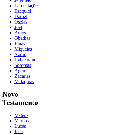
Jeremias
Lamentações
Ezequiel
Daniel
Oseias
Joel
Amós
Obadias
Jonas
Miqueias
Naum
Habacuque
Sofonias
Ageu
Zacarias
Malaquias
Novo
Testamento
Mateus
Marcos
Lucas
João