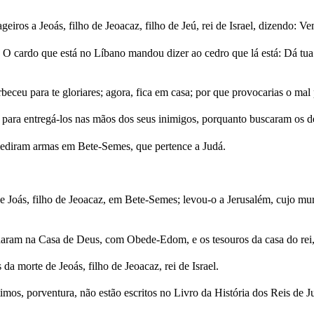
iros a Jeoás, filho de Jeoacaz, filho de Jeú, rei de Israel, dizendo: 
á: O cardo que está no Líbano mandou dizer ao cedro que lá está: Dá tu
beceu para te gloriares; agora, fica em casa; por que provocarias o mal 
 para entregá-los nas mãos dos seus inimigos, porquanto buscaram os d
e mediram armas em Bete-Semes, que pertence a Judá.
 de Joás, filho de Jeoacaz, em Bete-Semes; levou-o a Jerusalém, cujo m
acharam na Casa de Deus, com Obede-Edom, e os tesouros da casa do rei
da morte de Jeoás, filho de Jeoacaz, rei de Israel.
mos, porventura, não estão escritos no Livro da História dos Reis de Ju