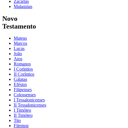
Zacarias
Malaquias
Novo
Testamento
Mateus
Marcos
Lucas
João
Atos
Romanos
I Coríntios
II Coríntios
Gálatas
Efésios
Filipenses
Colossenses
I Tessalonicenses
II Tessalonicenses
I Timóteo
II Timóteo
Tito
Filemon