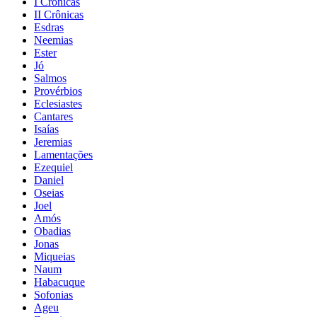
I Crônicas
II Crônicas
Esdras
Neemias
Ester
Jó
Salmos
Provérbios
Eclesiastes
Cantares
Isaías
Jeremias
Lamentações
Ezequiel
Daniel
Oseias
Joel
Amós
Obadias
Jonas
Miqueias
Naum
Habacuque
Sofonias
Ageu