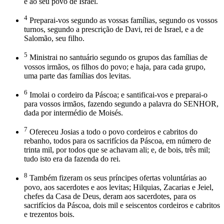
e ao seu povo de Israel.
4
Preparai-vos segundo as vossas famílias, segundo os vossos
turnos, segundo a prescrição de Davi, rei de Israel, e a de
Salomão, seu filho.
5
Ministrai no santuário segundo os grupos das famílias de
vossos irmãos, os filhos do povo; e haja, para cada grupo,
uma parte das famílias dos levitas.
6
Imolai o cordeiro da Páscoa; e santificai-vos e preparai-o
para vossos irmãos, fazendo segundo a palavra do SENHOR,
dada por intermédio de Moisés.
7
Ofereceu Josias a todo o povo cordeiros e cabritos do
rebanho, todos para os sacrifícios da Páscoa, em número de
trinta mil, por todos que se achavam ali; e, de bois, três mil;
tudo isto era da fazenda do rei.
8
Também fizeram os seus príncipes ofertas voluntárias ao
povo, aos sacerdotes e aos levitas; Hilquias, Zacarias e Jeiel,
chefes da Casa de Deus, deram aos sacerdotes, para os
sacrifícios da Páscoa, dois mil e seiscentos cordeiros e cabritos
e trezentos bois.