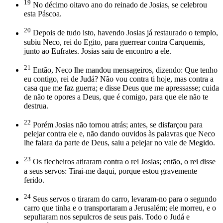
19
No décimo oitavo ano do reinado de Josias, se celebrou
esta Páscoa.
20
Depois de tudo isto, havendo Josias já restaurado o templo,
subiu Neco, rei do Egito, para guerrear contra Carquemis,
junto ao Eufrates. Josias saiu de encontro a ele.
21
Então, Neco lhe mandou mensageiros, dizendo: Que tenho
eu contigo, rei de Judá? Não vou contra ti hoje, mas contra a
casa que me faz guerra; e disse Deus que me apressasse; cuida
de não te opores a Deus, que é comigo, para que ele não te
destrua.
22
Porém Josias não tornou atrás; antes, se disfarçou para
pelejar contra ele e, não dando ouvidos às palavras que Neco
lhe falara da parte de Deus, saiu a pelejar no vale de Megido.
23
Os flecheiros atiraram contra o rei Josias; então, o rei disse
a seus servos: Tirai-me daqui, porque estou gravemente
ferido.
24
Seus servos o tiraram do carro, levaram-no para o segundo
carro que tinha e o transportaram a Jerusalém; ele morreu, e o
sepultaram nos sepulcros de seus pais. Todo o Judá e