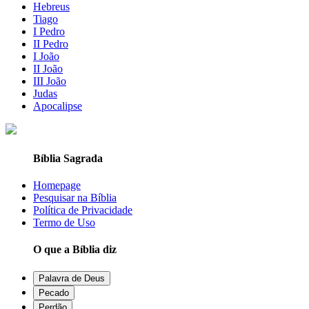
Hebreus
Tiago
I Pedro
II Pedro
I João
II João
III João
Judas
Apocalipse
Bíblia Sagrada
Homepage
Pesquisar na Bíblia
Política de Privacidade
Termo de Uso
O que a Bíblia diz
Palavra de Deus
Pecado
Perdão