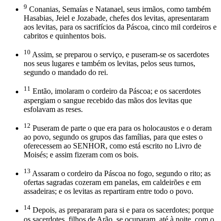
9
Conanias, Semaías e Natanael, seus irmãos, como também
Hasabias, Jeiel e Jozabade, chefes dos levitas, apresentaram
aos levitas, para os sacrifícios da Páscoa, cinco mil cordeiros e
cabritos e quinhentos bois.
10
Assim, se preparou o serviço, e puseram-se os sacerdotes
nos seus lugares e também os levitas, pelos seus turnos,
segundo o mandado do rei.
11
Então, imolaram o cordeiro da Páscoa; e os sacerdotes
aspergiam o sangue recebido das mãos dos levitas que
esfolavam as reses.
12
Puseram de parte o que era para os holocaustos e o deram
ao povo, segundo os grupos das famílias, para que estes o
oferecessem ao SENHOR, como está escrito no Livro de
Moisés; e assim fizeram com os bois.
13
Assaram o cordeiro da Páscoa no fogo, segundo o rito; as
ofertas sagradas cozeram em panelas, em caldeirões e em
assadeiras; e os levitas as repartiram entre todo o povo.
14
Depois, as prepararam para si e para os sacerdotes; porque
os sacerdotes, filhos de Arão, se ocuparam, até à noite, com o