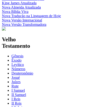
King James Atualizada
Nova Almeida Atualizada
Nova Bíblia Viva
Nova Tradução na Linguagem de Hoje
Nova Versão Internacional
Nova Versão Transformadora
Velho
Testamento
Gênesis
Êxodo
Levítico
Números
Deuteronômio
Josué
Juízes
Rute
I Samuel
II Samuel
I Reis
II Reis