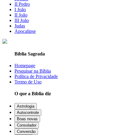
II Pedro
I João
II João
III João
Judas
Apocalipse
Bíblia Sagrada
Homepage
Pesquisar na Bíblia
Política de Privacidade
Termo de Uso
O que a Bíblia diz
Astrologia
Autocontrole
Boas novas
Consolador
Conversão