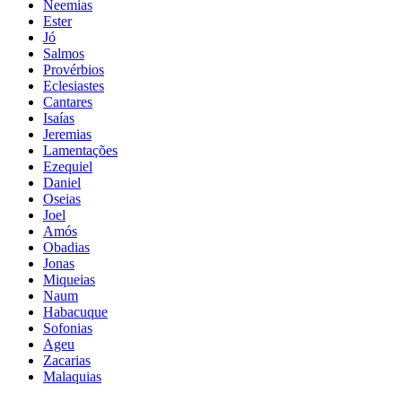
Neemias
Ester
Jó
Salmos
Provérbios
Eclesiastes
Cantares
Isaías
Jeremias
Lamentações
Ezequiel
Daniel
Oseias
Joel
Amós
Obadias
Jonas
Miqueias
Naum
Habacuque
Sofonias
Ageu
Zacarias
Malaquias