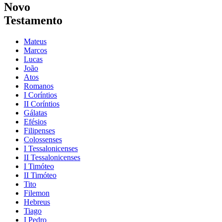
Novo
Testamento
Mateus
Marcos
Lucas
João
Atos
Romanos
I Coríntios
II Coríntios
Gálatas
Efésios
Filipenses
Colossenses
I Tessalonicenses
II Tessalonicenses
I Timóteo
II Timóteo
Tito
Filemon
Hebreus
Tiago
I Pedro