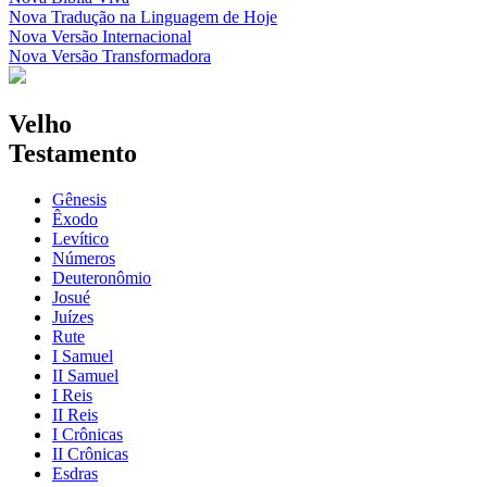
Nova Tradução na Linguagem de Hoje
Nova Versão Internacional
Nova Versão Transformadora
Velho
Testamento
Gênesis
Êxodo
Levítico
Números
Deuteronômio
Josué
Juízes
Rute
I Samuel
II Samuel
I Reis
II Reis
I Crônicas
II Crônicas
Esdras