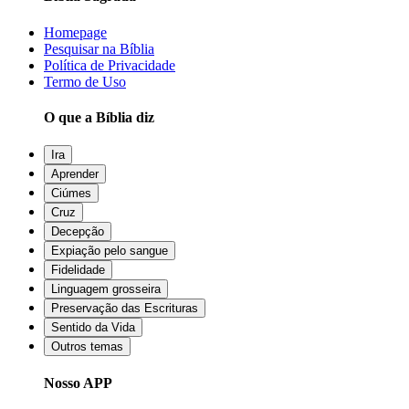
Homepage
Pesquisar na Bíblia
Política de Privacidade
Termo de Uso
O que a Bíblia diz
Ira
Aprender
Ciúmes
Cruz
Decepção
Expiação pelo sangue
Fidelidade
Linguagem grosseira
Preservação das Escrituras
Sentido da Vida
Outros temas
Nosso APP