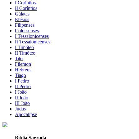
I Coríntios
II Coríntios
Gálatas
Efésios
Filipenses
Colossenses
I Tessalonicenses
II Tessalonicenses
I Timóteo
II Timóteo
Tito
Filemon
Hebreus
Tiago
I Pedro
II Pedro
I João
II João
III João
Judas
Apocalipse
Bíblia Sagrada