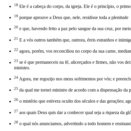
18
Ele é a cabeça do corpo, da igreja. Ele é o princípio, o primo
19
porque aprouve a Deus que, nele, residisse toda a plenitude
20
e que, havendo feito a paz pelo sangue da sua cruz, por meio 
21
E a vós outros também que, outrora, éreis estranhos e inimi
22
agora, porém, vos reconciliou no corpo da sua carne, mediante
23
se é que permaneceis na fé, alicerçados e firmes, não vos dei
ministro.
24
Agora, me regozijo nos meus sofrimentos por vós; e preencho o
25
da qual me tornei ministro de acordo com a dispensação da p
26
o mistério que estivera oculto dos séculos e das gerações; ago
27
aos quais Deus quis dar a conhecer qual seja a riqueza da glóri
28
o qual nós anunciamos, advertindo a todo homem e ensinand