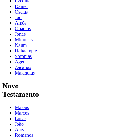
Ezequiel
Daniel
Oseias
Joel
Amós
Obadias
Jonas
Miqueias
Naum
Habacuque
Sofonias
Ageu
Zacarias
Malaquias
Novo
Testamento
Mateus
Marcos
Lucas
João
Atos
Romanos