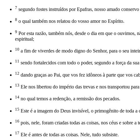
7
segundo fostes instruídos por Epafras, nosso amado conservo e,
8
o qual também nos relatou do vosso amor no Espírito.
9
Por esta razão, também nós, desde o dia em que o ouvimos, nã
espiritual;
10
a fim de viverdes de modo digno do Senhor, para o seu intei
11
sendo fortalecidos com todo o poder, segundo a força da sua 
12
dando graças ao Pai, que vos fez idôneos à parte que vos cab
13
Ele nos libertou do império das trevas e nos transportou para
14
no qual temos a redenção, a remissão dos pecados.
15
Este é a imagem do Deus invisível, o primogênito de toda a c
16
pois, nele, foram criadas todas as coisas, nos céus e sobre a t
17
Ele é antes de todas as coisas. Nele, tudo subsiste.