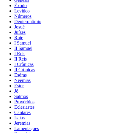
Gênesis
Êxodo
Levítico
Números
Deuteronômio
Josué
Juízes
Rute
I Samuel
II Samuel
I Reis
II Reis
I Crônicas
II Crônicas
Esdras
Neemias
Ester
Jó
Salmos
Provérbios
Eclesiastes
Cantares
Isaías
Jeremias
Lamentações