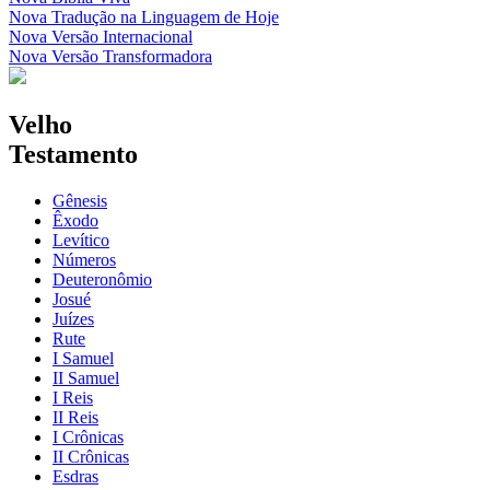
Nova Tradução na Linguagem de Hoje
Nova Versão Internacional
Nova Versão Transformadora
Velho
Testamento
Gênesis
Êxodo
Levítico
Números
Deuteronômio
Josué
Juízes
Rute
I Samuel
II Samuel
I Reis
II Reis
I Crônicas
II Crônicas
Esdras