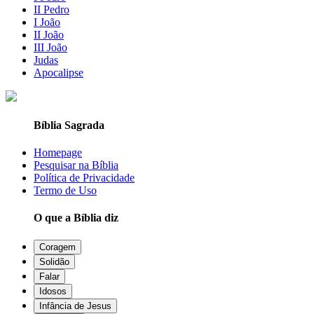
II Pedro
I João
II João
III João
Judas
Apocalipse
Bíblia Sagrada
Homepage
Pesquisar na Bíblia
Política de Privacidade
Termo de Uso
O que a Bíblia diz
Coragem
Solidão
Falar
Idosos
Infância de Jesus