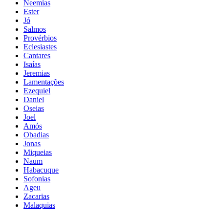
Neemias
Ester
Jó
Salmos
Provérbios
Eclesiastes
Cantares
Isaías
Jeremias
Lamentações
Ezequiel
Daniel
Oseias
Joel
Amós
Obadias
Jonas
Miqueias
Naum
Habacuque
Sofonias
Ageu
Zacarias
Malaquias