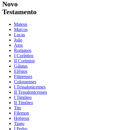
Novo
Testamento
Mateus
Marcos
Lucas
João
Atos
Romanos
I Coríntios
II Coríntios
Gálatas
Efésios
Filipenses
Colossenses
I Tessalonicenses
II Tessalonicenses
I Timóteo
II Timóteo
Tito
Filemon
Hebreus
Tiago
I Pedro