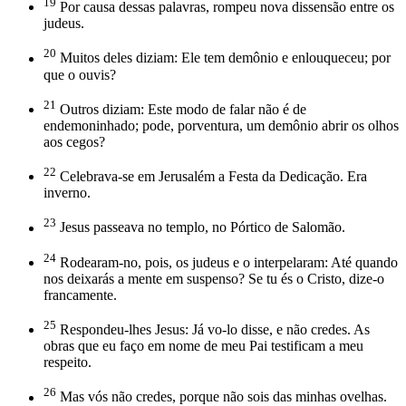
19
Por causa dessas palavras, rompeu nova dissensão entre os
judeus.
20
Muitos deles diziam: Ele tem demônio e enlouqueceu; por
que o ouvis?
21
Outros diziam: Este modo de falar não é de
endemoninhado; pode, porventura, um demônio abrir os olhos
aos cegos?
22
Celebrava-se em Jerusalém a Festa da Dedicação. Era
inverno.
23
Jesus passeava no templo, no Pórtico de Salomão.
24
Rodearam-no, pois, os judeus e o interpelaram: Até quando
nos deixarás a mente em suspenso? Se tu és o Cristo, dize-o
francamente.
25
Respondeu-lhes Jesus: Já vo-lo disse, e não credes. As
obras que eu faço em nome de meu Pai testificam a meu
respeito.
26
Mas vós não credes, porque não sois das minhas ovelhas.