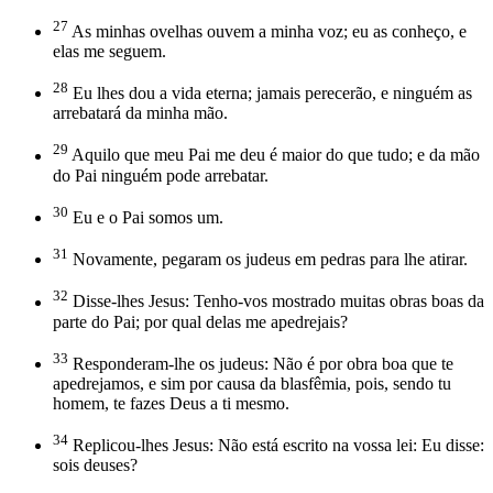
27
As minhas ovelhas ouvem a minha voz; eu as conheço, e
elas me seguem.
28
Eu lhes dou a vida eterna; jamais perecerão, e ninguém as
arrebatará da minha mão.
29
Aquilo que meu Pai me deu é maior do que tudo; e da mão
do Pai ninguém pode arrebatar.
30
Eu e o Pai somos um.
31
Novamente, pegaram os judeus em pedras para lhe atirar.
32
Disse-lhes Jesus: Tenho-vos mostrado muitas obras boas da
parte do Pai; por qual delas me apedrejais?
33
Responderam-lhe os judeus: Não é por obra boa que te
apedrejamos, e sim por causa da blasfêmia, pois, sendo tu
homem, te fazes Deus a ti mesmo.
34
Replicou-lhes Jesus: Não está escrito na vossa lei: Eu disse:
sois deuses?