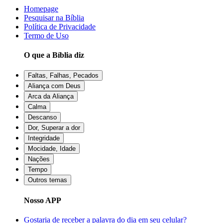
Homepage
Pesquisar na Bíblia
Política de Privacidade
Termo de Uso
O que a Bíblia diz
Faltas, Falhas, Pecados
Aliança com Deus
Arca da Aliança
Calma
Descanso
Dor, Superar a dor
Integridade
Mocidade, Idade
Nações
Tempo
Outros temas
Nosso APP
Gostaria de receber a palavra do dia em seu celular?