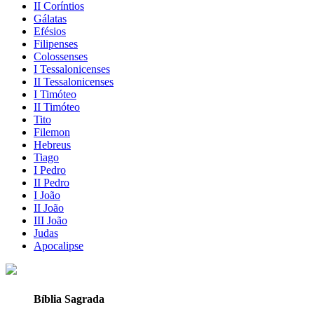
II Coríntios
Gálatas
Efésios
Filipenses
Colossenses
I Tessalonicenses
II Tessalonicenses
I Timóteo
II Timóteo
Tito
Filemon
Hebreus
Tiago
I Pedro
II Pedro
I João
II João
III João
Judas
Apocalipse
Bíblia Sagrada