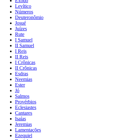
Êxodo
Levítico
Números
Deuteronômio
Josué
Juízes
Rute
I Samuel
II Samuel
I Reis
II Reis
I Crônicas
II Crônicas
Esdras
Neemias
Ester
Jó
Salmos
Provérbios
Eclesiastes
Cantares
Isaías
Jeremias
Lamentações
Ezequiel