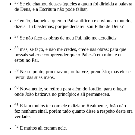
35
Se ele chamou deuses àqueles a quem foi dirigida a palavra
de Deus, e a Escritura não pode falhar,
36
então, daquele a quem o Pai santificou e enviou ao mundo,
dizeis: Tu blasfemas; porque declarei: sou Filho de Deus?
37
Se não faço as obras de meu Pai, não me acrediteis;
38
mas, se faço, e não me credes, crede nas obras; para que
possais saber e compreender que o Pai está em mim, e eu
estou no Pai.
39
Nesse ponto, procuravam, outra vez, prendê-lo; mas ele se
livrou das suas mãos.
40
Novamente, se retirou para além do Jordão, para o lugar
onde João batizava no princípio; e ali permaneceu.
41
E iam muitos ter com ele e diziam: Realmente, João não
fez nenhum sinal, porém tudo quanto disse a respeito deste era
verdade.
42
E muitos ali creram nele.