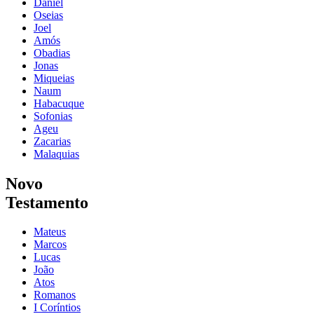
Daniel
Oseias
Joel
Amós
Obadias
Jonas
Miqueias
Naum
Habacuque
Sofonias
Ageu
Zacarias
Malaquias
Novo
Testamento
Mateus
Marcos
Lucas
João
Atos
Romanos
I Coríntios