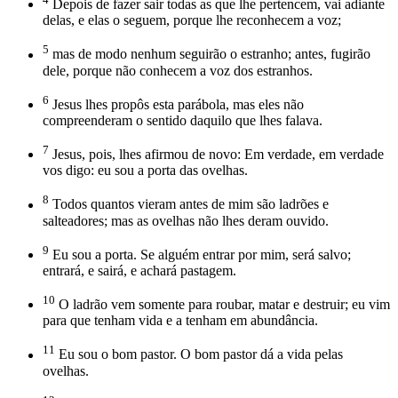
Depois de fazer sair todas as que lhe pertencem, vai adiante
delas, e elas o seguem, porque lhe reconhecem a voz;
5
mas de modo nenhum seguirão o estranho; antes, fugirão
dele, porque não conhecem a voz dos estranhos.
6
Jesus lhes propôs esta parábola, mas eles não
compreenderam o sentido daquilo que lhes falava.
7
Jesus, pois, lhes afirmou de novo: Em verdade, em verdade
vos digo: eu sou a porta das ovelhas.
8
Todos quantos vieram antes de mim são ladrões e
salteadores; mas as ovelhas não lhes deram ouvido.
9
Eu sou a porta. Se alguém entrar por mim, será salvo;
entrará, e sairá, e achará pastagem.
10
O ladrão vem somente para roubar, matar e destruir; eu vim
para que tenham vida e a tenham em abundância.
11
Eu sou o bom pastor. O bom pastor dá a vida pelas
ovelhas.