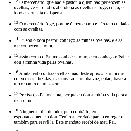
12
O mercenário, que não é pastor, a quem não pertencem as
ovelhas, vê vir o lobo, abandona as ovelhas e foge; então, o
lobo as arrebata e dispersa.
13
O mercenário foge, porque é mercenário e não tem cuidado
com as ovelhas.
14
Eu sou o bom pastor; conheço as minhas ovelhas, e elas
me conhecem a mim,
15
assim como o Pai me conhece a mim, e eu conheço o Pai; e
dou a minha vida pelas ovelhas.
16
Ainda tenho outras ovelhas, não deste aprisco; a mim me
convém conduzi-las; elas ouvirão a minha voz; então, haverá
um rebanho e um pastor.
17
Por isso, o Pai me ama, porque eu dou a minha vida para a
reassumir.
18
Ninguém a tira de mim; pelo contrário, eu
espontaneamente a dou. Tenho autoridade para a entregar e
também para reavê-la. Este mandato recebi de meu Pai.