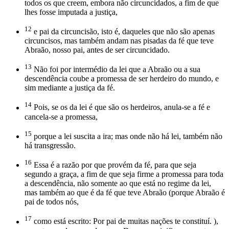
todos os que creem, embora não circuncidados, a fim de que
lhes fosse imputada a justiça,
12
e pai da circuncisão, isto é, daqueles que não são apenas
circuncisos, mas também andam nas pisadas da fé que teve
Abraão, nosso pai, antes de ser circuncidado.
13
Não foi por intermédio da lei que a Abraão ou a sua
descendência coube a promessa de ser herdeiro do mundo, e
sim mediante a justiça da fé.
14
Pois, se os da lei é que são os herdeiros, anula-se a fé e
cancela-se a promessa,
15
porque a lei suscita a ira; mas onde não há lei, também não
há transgressão.
16
Essa é a razão por que provém da fé, para que seja
segundo a graça, a fim de que seja firme a promessa para toda
a descendência, não somente ao que está no regime da lei,
mas também ao que é da fé que teve Abraão (porque Abraão é
pai de todos nós,
17
como está escrito: Por pai de muitas nações te constituí. ),