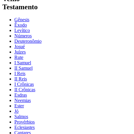
Testamento
Gênesis
Êxodo
Levítico
Números
Deuteronômio
Josué
Juízes
Rute
I Samuel
II Samuel
I Reis
II Reis
I Crônicas
II Crônicas
Esdras
Neemias
Ester
Jó
Salmos
Provérbios
Eclesiastes
Cantares