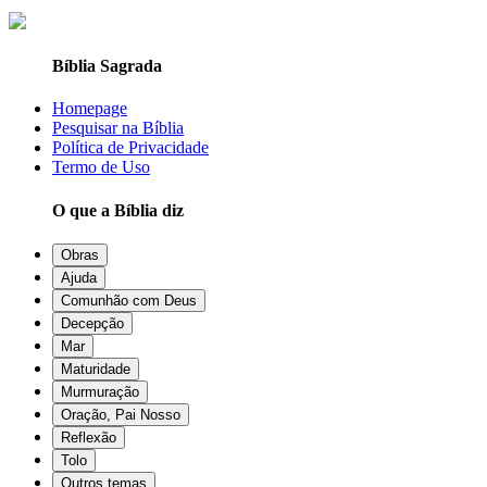
Bíblia Sagrada
Homepage
Pesquisar na Bíblia
Política de Privacidade
Termo de Uso
O que a Bíblia diz
Obras
Ajuda
Comunhão com Deus
Decepção
Mar
Maturidade
Murmuração
Oração, Pai Nosso
Reflexão
Tolo
Outros temas