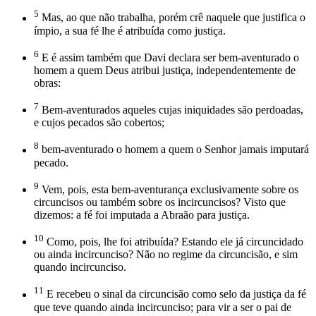
5
Mas, ao que não trabalha, porém crê naquele que justifica o
ímpio, a sua fé lhe é atribuída como justiça.
6
E é assim também que Davi declara ser bem-aventurado o
homem a quem Deus atribui justiça, independentemente de
obras:
7
Bem-aventurados aqueles cujas iniquidades são perdoadas,
e cujos pecados são cobertos;
8
bem-aventurado o homem a quem o Senhor jamais imputará
pecado.
9
Vem, pois, esta bem-aventurança exclusivamente sobre os
circuncisos ou também sobre os incircuncisos? Visto que
dizemos: a fé foi imputada a Abraão para justiça.
10
Como, pois, lhe foi atribuída? Estando ele já circuncidado
ou ainda incircunciso? Não no regime da circuncisão, e sim
quando incircunciso.
11
E recebeu o sinal da circuncisão como selo da justiça da fé
que teve quando ainda incircunciso; para vir a ser o pai de