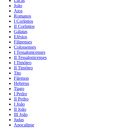
Lucas
João
Atos
Romanos
I Coríntios
II Coríntios
Gálatas
Efésios
Filipenses
Colossenses
I Tessalonicenses
II Tessalonicenses
I Timóteo
II Timóteo
Tito
Filemon
Hebreus
Tiago
I Pedro
II Pedro
I João
II João
III João
Judas
Apocalipse