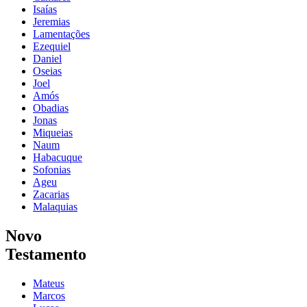
Isaías
Jeremias
Lamentações
Ezequiel
Daniel
Oseias
Joel
Amós
Obadias
Jonas
Miqueias
Naum
Habacuque
Sofonias
Ageu
Zacarias
Malaquias
Novo
Testamento
Mateus
Marcos