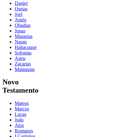
Daniel
Oseias
Joel
Amós
Obadias
Jonas
Miqueias
Naum
Habacuque
Sofonias
Ageu
Zacarias
Malaquias
Novo
Testamento
Mateus
Marcos
Lucas
João
Atos
Romanos
I Coríntios