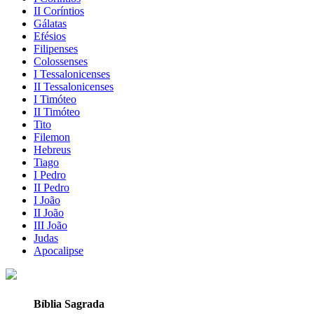
II Coríntios
Gálatas
Efésios
Filipenses
Colossenses
I Tessalonicenses
II Tessalonicenses
I Timóteo
II Timóteo
Tito
Filemon
Hebreus
Tiago
I Pedro
II Pedro
I João
II João
III João
Judas
Apocalipse
Bíblia Sagrada