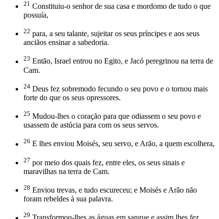
21
Constituiu-o senhor de sua casa e mordomo de tudo o que
possuía,
22
para, a seu talante, sujeitar os seus príncipes e aos seus
anciãos ensinar a sabedoria.
23
Então, Israel entrou no Egito, e Jacó peregrinou na terra de
Cam.
24
Deus fez sobremodo fecundo o seu povo e o tornou mais
forte do que os seus opressores.
25
Mudou-lhes o coração para que odiassem o seu povo e
usassem de astúcia para com os seus servos.
26
E lhes enviou Moisés, seu servo, e Arão, a quem escolhera,
27
por meio dos quais fez, entre eles, os seus sinais e
maravilhas na terra de Cam.
28
Enviou trevas, e tudo escureceu; e Moisés e Arão não
foram rebeldes à sua palavra.
29
Transformou-lhes as águas em sangue e assim lhes fez