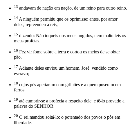
13
andavam de nação em nação, de um reino para outro reino.
14
A ninguém permitiu que os oprimisse; antes, por amor
deles, repreendeu a reis,
15
dizendo: Não toqueis nos meus ungidos, nem maltrateis os
meus profetas.
16
Fez vir fome sobre a terra e cortou os meios de se obter
pão.
17
Adiante deles enviou um homem, José, vendido como
escravo;
18
cujos pés apertaram com grilhões e a quem puseram em
ferros,
19
até cumprir-se a profecia a respeito dele, e tê-lo provado a
palavra do SENHOR.
20
O rei mandou soltá-lo; o potentado dos povos o pôs em
liberdade.