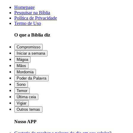
Homepage
Pesquisar na Bíblia
Política de Privacidade
Termo de Uso
O que a Bíblia diz
Compromisso
Iniciar a semana
Mágoa
Mãos
Mordomia
Poder da Palavra
Sono
Temor
Última ceia
Vigiar
Outros temas
Nosso APP