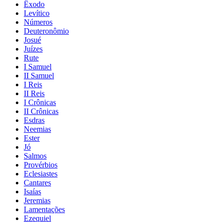
Êxodo
Levítico
Números
Deuteronômio
Josué
Juízes
Rute
I Samuel
II Samuel
I Reis
II Reis
I Crônicas
II Crônicas
Esdras
Neemias
Ester
Jó
Salmos
Provérbios
Eclesiastes
Cantares
Isaías
Jeremias
Lamentações
Ezequiel