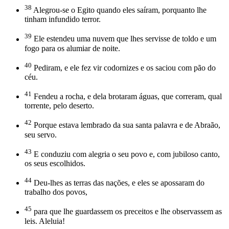
38
Alegrou-se o Egito quando eles saíram, porquanto lhe
tinham infundido terror.
39
Ele estendeu uma nuvem que lhes servisse de toldo e um
fogo para os alumiar de noite.
40
Pediram, e ele fez vir codornizes e os saciou com pão do
céu.
41
Fendeu a rocha, e dela brotaram águas, que correram, qual
torrente, pelo deserto.
42
Porque estava lembrado da sua santa palavra e de Abraão,
seu servo.
43
E conduziu com alegria o seu povo e, com jubiloso canto,
os seus escolhidos.
44
Deu-lhes as terras das nações, e eles se apossaram do
trabalho dos povos,
45
para que lhe guardassem os preceitos e lhe observassem as
leis. Aleluia!