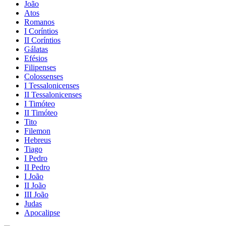
João
Atos
Romanos
I Coríntios
II Coríntios
Gálatas
Efésios
Filipenses
Colossenses
I Tessalonicenses
II Tessalonicenses
I Timóteo
II Timóteo
Tito
Filemon
Hebreus
Tiago
I Pedro
II Pedro
I João
II João
III João
Judas
Apocalipse