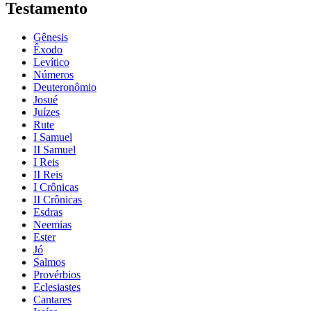
Testamento
Gênesis
Êxodo
Levítico
Números
Deuteronômio
Josué
Juízes
Rute
I Samuel
II Samuel
I Reis
II Reis
I Crônicas
II Crônicas
Esdras
Neemias
Ester
Jó
Salmos
Provérbios
Eclesiastes
Cantares