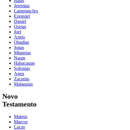
Isaías
Jeremias
Lamentações
Ezequiel
Daniel
Oseias
Joel
Amós
Obadias
Jonas
Miqueias
Naum
Habacuque
Sofonias
Ageu
Zacarias
Malaquias
Novo
Testamento
Mateus
Marcos
Lucas