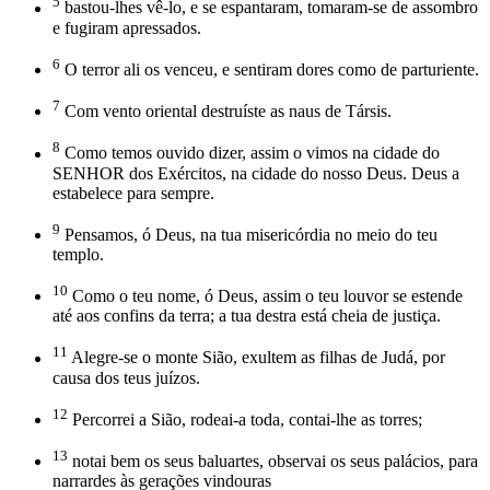
5
bastou-lhes vê-lo, e se espantaram, tomaram-se de assombro
e fugiram apressados.
6
O terror ali os venceu, e sentiram dores como de parturiente.
7
Com vento oriental destruíste as naus de Társis.
8
Como temos ouvido dizer, assim o vimos na cidade do
SENHOR dos Exércitos, na cidade do nosso Deus. Deus a
estabelece para sempre.
9
Pensamos, ó Deus, na tua misericórdia no meio do teu
templo.
10
Como o teu nome, ó Deus, assim o teu louvor se estende
até aos confins da terra; a tua destra está cheia de justiça.
11
Alegre-se o monte Sião, exultem as filhas de Judá, por
causa dos teus juízos.
12
Percorrei a Sião, rodeai-a toda, contai-lhe as torres;
13
notai bem os seus baluartes, observai os seus palácios, para
narrardes às gerações vindouras