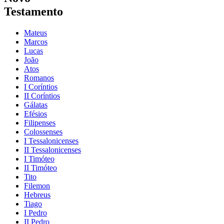
Testamento
Mateus
Marcos
Lucas
João
Atos
Romanos
I Coríntios
II Coríntios
Gálatas
Efésios
Filipenses
Colossenses
I Tessalonicenses
II Tessalonicenses
I Timóteo
II Timóteo
Tito
Filemon
Hebreus
Tiago
I Pedro
II Pedro