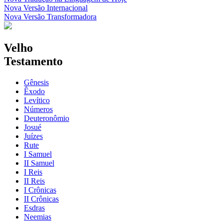
Nova Versão Internacional
Nova Versão Transformadora
Velho
Testamento
Gênesis
Êxodo
Levítico
Números
Deuteronômio
Josué
Juízes
Rute
I Samuel
II Samuel
I Reis
II Reis
I Crônicas
II Crônicas
Esdras
Neemias