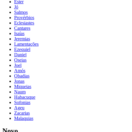
Ester
Jó
Salmos
Provérbios
Eclesiastes
Cantares
Isaías
Jeremias
Lamentações
Ezequiel
Daniel
Oseias
Joel
Amós
Obadias
Jonas
Miqueias
Naum
Habacuque
Sofonias
Ageu
Zacarias
Malaquias
Novo