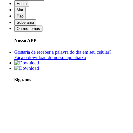
Honra
Mar
Pão
Soberania
Outros temas
Nosso APP
Gostaria de receber a palavra do dia em seu celular?
Faça o download do nosso app abaixo
Siga-nos