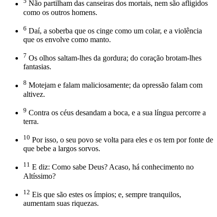
5
Não partilham das canseiras dos mortais, nem são afligidos
como os outros homens.
6
Daí, a soberba que os cinge como um colar, e a violência
que os envolve como manto.
7
Os olhos saltam-lhes da gordura; do coração brotam-lhes
fantasias.
8
Motejam e falam maliciosamente; da opressão falam com
altivez.
9
Contra os céus desandam a boca, e a sua língua percorre a
terra.
10
Por isso, o seu povo se volta para eles e os tem por fonte de
que bebe a largos sorvos.
11
E diz: Como sabe Deus? Acaso, há conhecimento no
Altíssimo?
12
Eis que são estes os ímpios; e, sempre tranquilos,
aumentam suas riquezas.