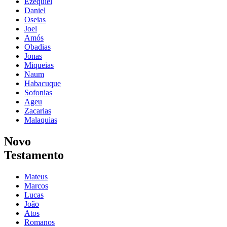
Ezequiel
Daniel
Oseias
Joel
Amós
Obadias
Jonas
Miqueias
Naum
Habacuque
Sofonias
Ageu
Zacarias
Malaquias
Novo
Testamento
Mateus
Marcos
Lucas
João
Atos
Romanos