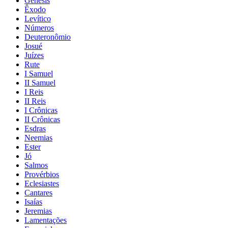
Gênesis
Êxodo
Levítico
Números
Deuteronômio
Josué
Juízes
Rute
I Samuel
II Samuel
I Reis
II Reis
I Crônicas
II Crônicas
Esdras
Neemias
Ester
Jó
Salmos
Provérbios
Eclesiastes
Cantares
Isaías
Jeremias
Lamentações