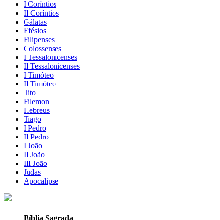
I Coríntios
II Coríntios
Gálatas
Efésios
Filipenses
Colossenses
I Tessalonicenses
II Tessalonicenses
I Timóteo
II Timóteo
Tito
Filemon
Hebreus
Tiago
I Pedro
II Pedro
I João
II João
III João
Judas
Apocalipse
Bíblia Sagrada