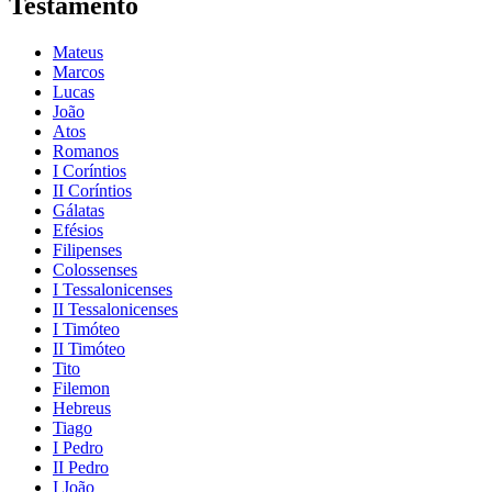
Testamento
Mateus
Marcos
Lucas
João
Atos
Romanos
I Coríntios
II Coríntios
Gálatas
Efésios
Filipenses
Colossenses
I Tessalonicenses
II Tessalonicenses
I Timóteo
II Timóteo
Tito
Filemon
Hebreus
Tiago
I Pedro
II Pedro
I João