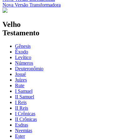
Nova Versão Transformadora
Velho
Testamento
Gênesis
Êxodo
Levítico
Números
Deuteronômio
Josué
Juízes
Rute
I Samuel
II Samuel
I Reis
II Reis
I Crônicas
II Crônicas
Esdras
Neemias
Ester