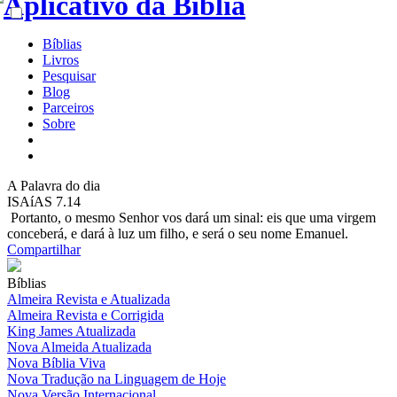
Bíblias
Livros
Pesquisar
Blog
Parceiros
Sobre
A
Palavra do dia
ISAíAS 7.14
Portanto, o mesmo Senhor vos dará um sinal: eis que uma virgem
conceberá, e dará à luz um filho, e será o seu nome Emanuel.
Compartilhar
Bíblias
Almeira Revista e Atualizada
Almeira Revista e Corrigida
King James Atualizada
Nova Almeida Atualizada
Nova Bíblia Viva
Nova Tradução na Linguagem de Hoje
Nova Versão Internacional