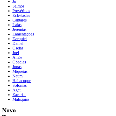
Jó
Salmos
Provérbios
Eclesiastes
Cantares
Isaías
Jeremias
Lamentações
Ezequiel
Daniel
Oseias
Joel
Amós
Obadias
Jonas
Miqueias
Naum
Habacuque
Sofonias
Ageu
Zacarias
Malaquias
Novo