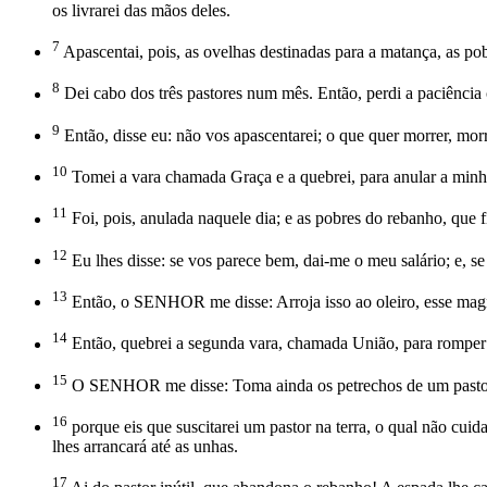
os livrarei das mãos deles.
7
Apascentai, pois, as ovelhas destinadas para a matança, as po
8
Dei cabo dos três pastores num mês. Então, perdi a paciênci
9
Então, disse eu: não vos apascentarei; o que quer morrer, mor
10
Tomei a vara chamada Graça e a quebrei, para anular a minha
11
Foi, pois, anulada naquele dia; e as pobres do rebanho, qu
12
Eu lhes disse: se vos parece bem, dai-me o meu salário; e, se
13
Então, o SENHOR me disse: Arroja isso ao oleiro, esse magní
14
Então, quebrei a segunda vara, chamada União, para romper a
15
O SENHOR me disse: Toma ainda os petrechos de um pastor
16
porque eis que suscitarei um pastor na terra, o qual não cuid
lhes arrancará até as unhas.
17