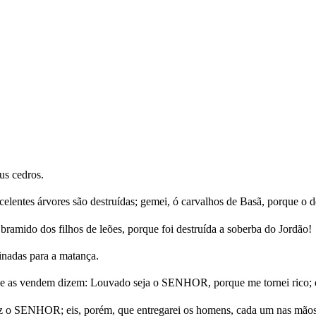
us cedros.
elentes árvores são destruídas; gemei, ó carvalhos de Basã, porque o d
 bramido dos filhos de leões, porque foi destruída a soberba do Jordão!
nadas para a matança.
e as vendem dizem: Louvado seja o SENHOR, porque me tornei rico; e
iz o SENHOR; eis, porém, que entregarei os homens, cada um nas mãos do