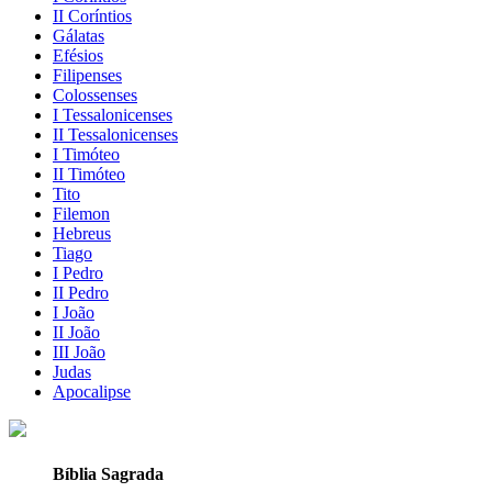
II Coríntios
Gálatas
Efésios
Filipenses
Colossenses
I Tessalonicenses
II Tessalonicenses
I Timóteo
II Timóteo
Tito
Filemon
Hebreus
Tiago
I Pedro
II Pedro
I João
II João
III João
Judas
Apocalipse
Bíblia Sagrada