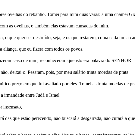
bres ovelhas do rebanho. Tomei para mim duas varas: a uma chamei Graç
a com as ovelhas, e também elas estavam cansadas de mim.
ra, o que quer ser destruído, seja, e os que restarem, coma cada um a c
 aliança, que eu fizera com todos os povos.
e fizeram caso de mim, reconheceram que isto era palavra do SENHOR.
 não, deixai-o. Pesaram, pois, por meu salário trinta moedas de prata.
fico preço em que fui avaliado por eles. Tomei as trinta moedas de pr
 irmandade entre Judá e Israel.
 insensato,
ará das que estão perecendo, não buscará a desgarrada, não curará a que