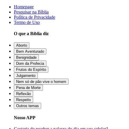
Homepage
Pesquisar na Bíblia
Política de Privacidade
Termo de Uso
O que a Bíblia diz
Aborto
Bem Aventurado
Benignidade
Dom da Profecia
Frutos do Espírito
Julgamento
Nem só de pão vive o homem
Pena de Morte
Reflexão
Respeito
Outros temas
Nosso APP
Gostaria de receber a palavra do dia em seu celular?