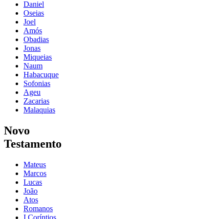
Daniel
Oseias
Joel
Amós
Obadias
Jonas
Miqueias
Naum
Habacuque
Sofonias
Ageu
Zacarias
Malaquias
Novo
Testamento
Mateus
Marcos
Lucas
João
Atos
Romanos
I Coríntios