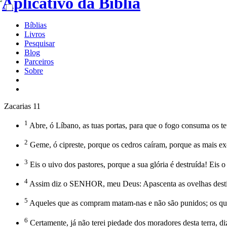
Bíblias
Livros
Pesquisar
Blog
Parceiros
Sobre
Zacarias 11
1
Abre, ó Líbano, as tuas portas, para que o fogo consuma os te
2
Geme, ó cipreste, porque os cedros caíram, porque as mais exc
3
Eis o uivo dos pastores, porque a sua glória é destruída! Eis o
4
Assim diz o SENHOR, meu Deus: Apascenta as ovelhas desti
5
Aqueles que as compram matam-nas e não são punidos; os qu
6
Certamente, já não terei piedade dos moradores desta terra, d