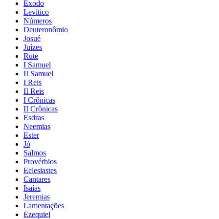
Êxodo
Levítico
Números
Deuteronômio
Josué
Juízes
Rute
I Samuel
II Samuel
I Reis
II Reis
I Crônicas
II Crônicas
Esdras
Neemias
Ester
Jó
Salmos
Provérbios
Eclesiastes
Cantares
Isaías
Jeremias
Lamentações
Ezequiel