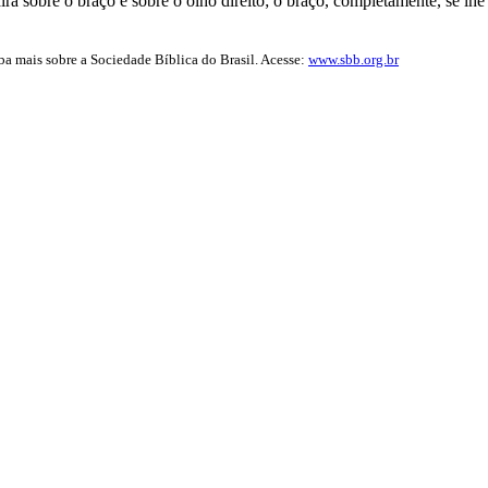
á sobre o braço e sobre o olho direito; o braço, completamente, se lhe s
iba mais sobre a Sociedade Bíblica do Brasil. Acesse:
www.sbb.org.br