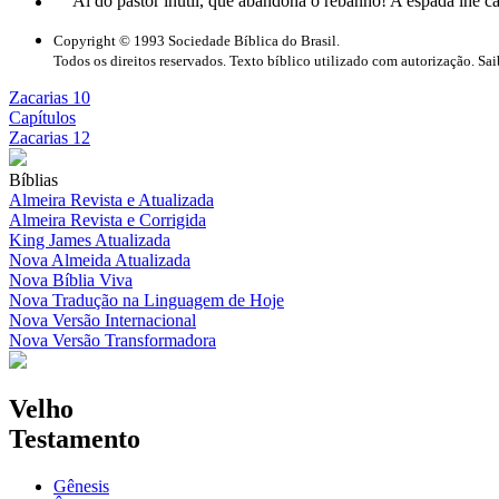
Ai do pastor inútil, que abandona o rebanho! A espada lhe cair
Copyright © 1993 Sociedade Bíblica do Brasil.
Todos os direitos reservados. Texto bíblico utilizado com autorização. Sa
Zacarias 10
Capítulos
Zacarias 12
Bíblias
Almeira Revista e Atualizada
Almeira Revista e Corrigida
King James Atualizada
Nova Almeida Atualizada
Nova Bíblia Viva
Nova Tradução na Linguagem de Hoje
Nova Versão Internacional
Nova Versão Transformadora
Velho
Testamento
Gênesis