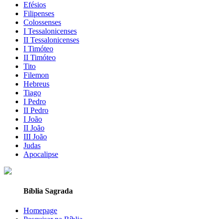
Efésios
Filipenses
Colossenses
I Tessalonicenses
II Tessalonicenses
I Timóteo
II Timóteo
Tito
Filemon
Hebreus
Tiago
I Pedro
II Pedro
I João
II João
III João
Judas
Apocalipse
Bíblia Sagrada
Homepage