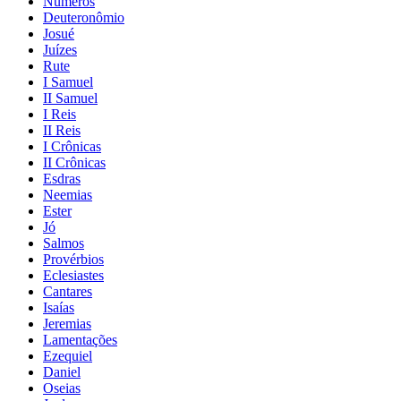
Números
Deuteronômio
Josué
Juízes
Rute
I Samuel
II Samuel
I Reis
II Reis
I Crônicas
II Crônicas
Esdras
Neemias
Ester
Jó
Salmos
Provérbios
Eclesiastes
Cantares
Isaías
Jeremias
Lamentações
Ezequiel
Daniel
Oseias