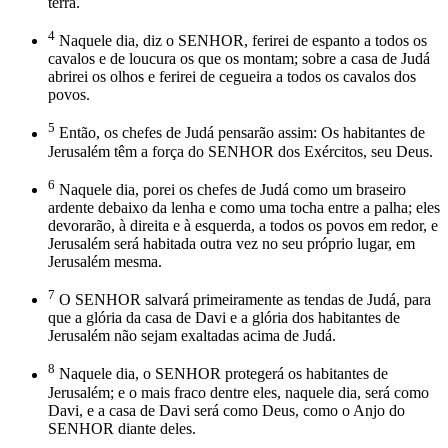
terra.
4
Naquele dia, diz o SENHOR, ferirei de espanto a todos os
cavalos e de loucura os que os montam; sobre a casa de Judá
abrirei os olhos e ferirei de cegueira a todos os cavalos dos
povos.
5
Então, os chefes de Judá pensarão assim: Os habitantes de
Jerusalém têm a força do SENHOR dos Exércitos, seu Deus.
6
Naquele dia, porei os chefes de Judá como um braseiro
ardente debaixo da lenha e como uma tocha entre a palha; eles
devorarão, à direita e à esquerda, a todos os povos em redor, e
Jerusalém será habitada outra vez no seu próprio lugar, em
Jerusalém mesma.
7
O SENHOR salvará primeiramente as tendas de Judá, para
que a glória da casa de Davi e a glória dos habitantes de
Jerusalém não sejam exaltadas acima de Judá.
8
Naquele dia, o SENHOR protegerá os habitantes de
Jerusalém; e o mais fraco dentre eles, naquele dia, será como
Davi, e a casa de Davi será como Deus, como o Anjo do
SENHOR diante deles.