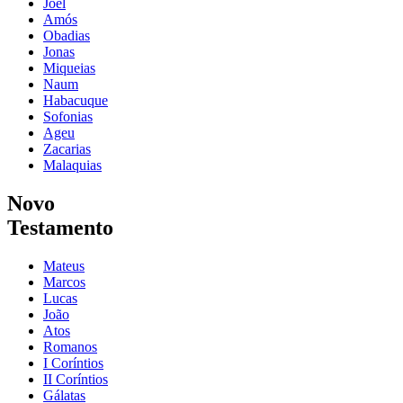
Joel
Amós
Obadias
Jonas
Miqueias
Naum
Habacuque
Sofonias
Ageu
Zacarias
Malaquias
Novo
Testamento
Mateus
Marcos
Lucas
João
Atos
Romanos
I Coríntios
II Coríntios
Gálatas