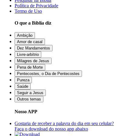
Pesquisar na Bíblia
Política de Privacidade
Termo de Uso
O que a Bíblia diz
Ambição
Amor de casal
Dez Mandamentos
Livre-arbítrio
Milagres de Jesus
Pena de Morte
Pentecostes, o Dia de Pentecostes
Pureza
Saúde
Seguir a Jesus
Outros temas
Nosso APP
Gostaria de receber a palavra do dia em seu celular?
Faça o download do nosso app abaixo