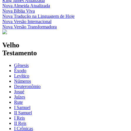
King James Atualizada
Nova Almeida Atualizada
Nova Bíblia Viva
Nova Tradução na Linguagem de Hoje
Nova Versão Internacional
Nova Versão Transformadora
Velho
Testamento
Gênesis
Êxodo
Levítico
Números
Deuteronômio
Josué
Juízes
Rute
I Samuel
II Samuel
I Reis
II Reis
I Crônicas