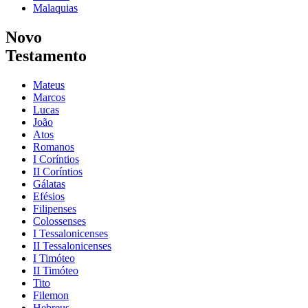
Malaquias
Novo
Testamento
Mateus
Marcos
Lucas
João
Atos
Romanos
I Coríntios
II Coríntios
Gálatas
Efésios
Filipenses
Colossenses
I Tessalonicenses
II Tessalonicenses
I Timóteo
II Timóteo
Tito
Filemon
Hebreus