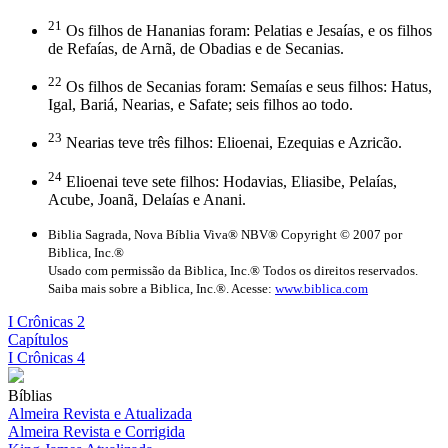
21
Os filhos de Hananias foram: Pelatias e Jesaías, e os filhos
de Refaías, de Arnã, de Obadias e de Secanias.
22
Os filhos de Secanias foram: Semaías e seus filhos: Hatus,
Igal, Bariá, Nearias, e Safate; seis filhos ao todo.
23
Nearias teve três filhos: Elioenai, Ezequias e Azricão.
24
Elioenai teve sete filhos: Hodavias, Eliasibe, Pelaías,
Acube, Joanã, Delaías e Anani.
Biblia Sagrada, Nova Bíblia Viva® NBV® Copyright © 2007 por
Biblica, Inc.®
Usado com permissão da Biblica, Inc.® Todos os direitos reservados.
Saiba mais sobre a Biblica, Inc.®. Acesse:
www.biblica.com
I Crônicas 2
Capítulos
I Crônicas 4
Bíblias
Almeira Revista e Atualizada
Almeira Revista e Corrigida