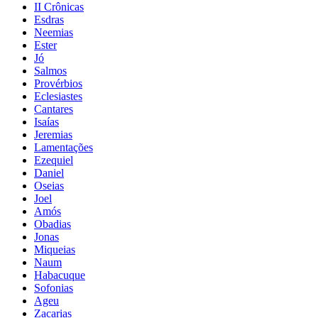
II Crônicas
Esdras
Neemias
Ester
Jó
Salmos
Provérbios
Eclesiastes
Cantares
Isaías
Jeremias
Lamentações
Ezequiel
Daniel
Oseias
Joel
Amós
Obadias
Jonas
Miqueias
Naum
Habacuque
Sofonias
Ageu
Zacarias