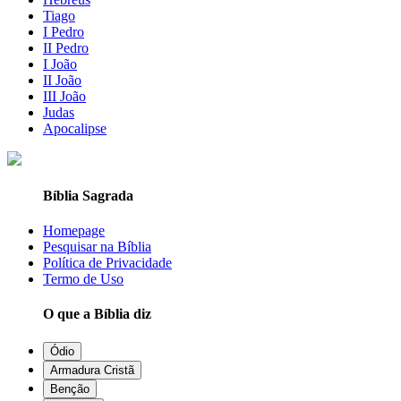
Tiago
I Pedro
II Pedro
I João
II João
III João
Judas
Apocalipse
Bíblia Sagrada
Homepage
Pesquisar na Bíblia
Política de Privacidade
Termo de Uso
O que a Bíblia diz
Ódio
Armadura Cristã
Benção