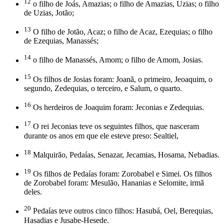
12
o filho de Joás, Amazias; o filho de Amazias, Uzias; o filho
de Uzias, Jotão;
13
O filho de Jotão, Acaz; o filho de Acaz, Ezequias; o filho
de Ezequias, Manassés;
14
o filho de Manassés, Amom; o filho de Amom, Josias.
15
Os filhos de Josias foram: Joanã, o primeiro, Jeoaquim, o
segundo, Zedequias, o terceiro, e Salum, o quarto.
16
Os herdeiros de Joaquim foram: Jeconias e Zedequias.
17
O rei Jeconias teve os seguintes filhos, que nasceram
durante os anos em que ele esteve preso: Sealtiel,
18
Malquirão, Pedaías, Senazar, Jecamias, Hosama, Nebadias.
19
Os filhos de Pedaías foram: Zorobabel e Simei. Os filhos
de Zorobabel foram: Mesulão, Hananias e Selomite, irmã
deles.
20
Pedaías teve outros cinco filhos: Hasubá, Oel, Berequias,
Hasadias e Jusabe-Hesede.