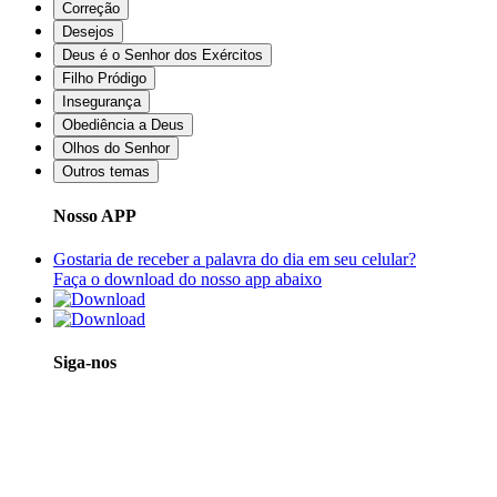
Correção
Desejos
Deus é o Senhor dos Exércitos
Filho Pródigo
Insegurança
Obediência a Deus
Olhos do Senhor
Outros temas
Nosso APP
Gostaria de receber a palavra do dia em seu celular?
Faça o download do nosso app abaixo
Siga-nos