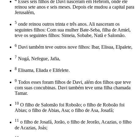
Esses seis filhos de Davi nasceram em Hebrom, onde ele
reinou sete anos e seis meses. Depois ele mudou a capital para
Jerusalém,
5
onde reinou outros trinta e três anos. Ali nasceram os
seguintes filhos: Com sua mulher Bate-Seba, filha de Amiel,
teve os seguintes filhos: Simeia, Sobabe, Natã e Salomão.
6
Davi também teve outros nove filhos: Ibar, Elisua, Elpalete,
7
Nogá, Nefegue, Jafia,
8
Elisama, Eliada e Elifelete.
9
Todos esses foram filhos de Davi, além dos filhos que teve
com suas concubinas. Davi também teve uma filha chamada
Tamar.
10
O filho de Salomão foi Roboão; o filho de Roboão foi
Abias; o filho de Abias, Asa; o filho de Asa, Josafá;
11
o filho de Josafá, Jorão, o filho de Jeorão, Acazias, o filho
de Acazias, Joás;