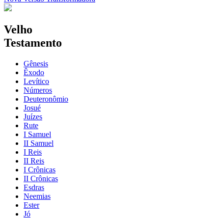
Velho
Testamento
Gênesis
Êxodo
Levítico
Números
Deuteronômio
Josué
Juízes
Rute
I Samuel
II Samuel
I Reis
II Reis
I Crônicas
II Crônicas
Esdras
Neemias
Ester
Jó