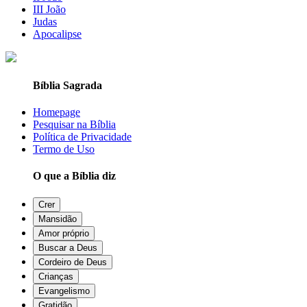
III João
Judas
Apocalipse
Bíblia Sagrada
Homepage
Pesquisar na Bíblia
Política de Privacidade
Termo de Uso
O que a Bíblia diz
Crer
Mansidão
Amor próprio
Buscar a Deus
Cordeiro de Deus
Crianças
Evangelismo
Gratidão