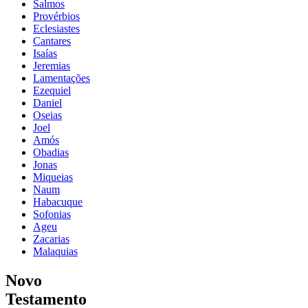
Salmos
Provérbios
Eclesiastes
Cantares
Isaías
Jeremias
Lamentações
Ezequiel
Daniel
Oseias
Joel
Amós
Obadias
Jonas
Miqueias
Naum
Habacuque
Sofonias
Ageu
Zacarias
Malaquias
Novo
Testamento