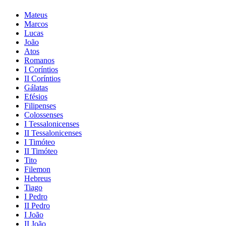
Mateus
Marcos
Lucas
João
Atos
Romanos
I Coríntios
II Coríntios
Gálatas
Efésios
Filipenses
Colossenses
I Tessalonicenses
II Tessalonicenses
I Timóteo
II Timóteo
Tito
Filemon
Hebreus
Tiago
I Pedro
II Pedro
I João
II João