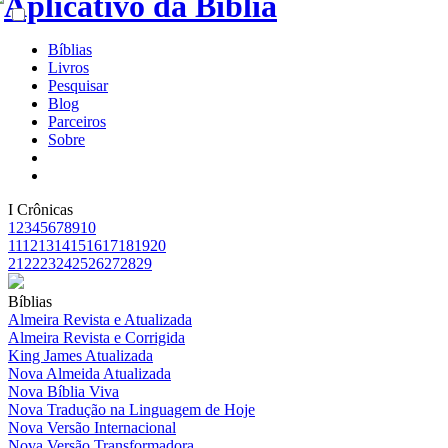
Bíblias
Livros
Pesquisar
Blog
Parceiros
Sobre
I Crônicas
1
2
3
4
5
6
7
8
9
10
11
12
13
14
15
16
17
18
19
20
21
22
23
24
25
26
27
28
29
Bíblias
Almeira Revista e Atualizada
Almeira Revista e Corrigida
King James Atualizada
Nova Almeida Atualizada
Nova Bíblia Viva
Nova Tradução na Linguagem de Hoje
Nova Versão Internacional
Nova Versão Transformadora