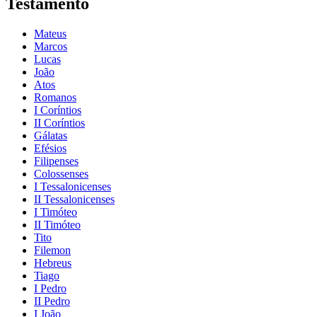
Testamento
Mateus
Marcos
Lucas
João
Atos
Romanos
I Coríntios
II Coríntios
Gálatas
Efésios
Filipenses
Colossenses
I Tessalonicenses
II Tessalonicenses
I Timóteo
II Timóteo
Tito
Filemon
Hebreus
Tiago
I Pedro
II Pedro
I João