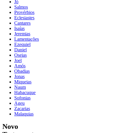
Jó
Salmos
Provérbios
Eclesiastes
Cantares
Isaías
Jeremias
Lamentações
Ezequiel
Daniel
Oseias
Joel
Amós
Obadias
Jonas
Miqueias
Naum
Habacuque
Sofonias
Ageu
Zacarias
Malaquias
Novo