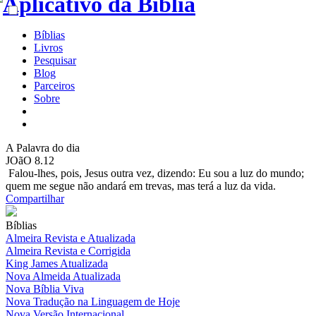
Bíblias
Livros
Pesquisar
Blog
Parceiros
Sobre
A
Palavra do dia
JOãO 8.12
Falou-lhes, pois, Jesus outra vez, dizendo: Eu sou a luz do mundo;
quem me segue não andará em trevas, mas terá a luz da vida.
Compartilhar
Bíblias
Almeira Revista e Atualizada
Almeira Revista e Corrigida
King James Atualizada
Nova Almeida Atualizada
Nova Bíblia Viva
Nova Tradução na Linguagem de Hoje
Nova Versão Internacional