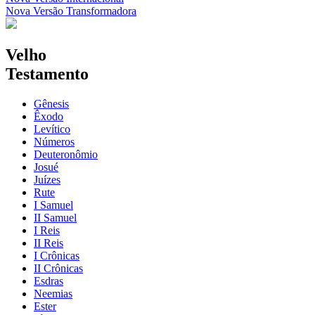
Nova Versão Transformadora
Velho
Testamento
Gênesis
Êxodo
Levítico
Números
Deuteronômio
Josué
Juízes
Rute
I Samuel
II Samuel
I Reis
II Reis
I Crônicas
II Crônicas
Esdras
Neemias
Ester