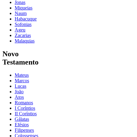
Jonas
Miqueias
Naum
Habacuque
Sofonias
Ageu
Zacarias
Malaquias
Novo
Testamento
Mateus
Marcos
Lucas
João
Atos
Romanos
I Coríntios
II Coríntios
Gálatas
Efésios
Filipenses
Colossenses