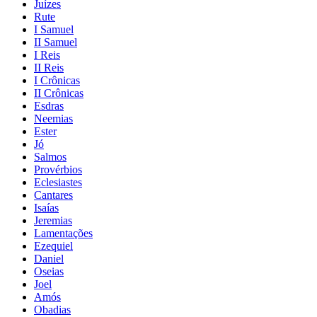
Juízes
Rute
I Samuel
II Samuel
I Reis
II Reis
I Crônicas
II Crônicas
Esdras
Neemias
Ester
Jó
Salmos
Provérbios
Eclesiastes
Cantares
Isaías
Jeremias
Lamentações
Ezequiel
Daniel
Oseias
Joel
Amós
Obadias