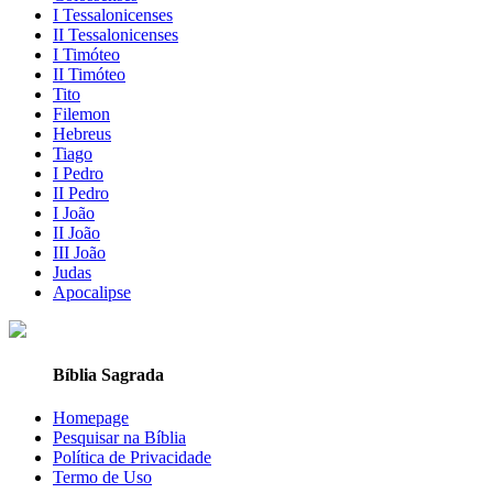
I Tessalonicenses
II Tessalonicenses
I Timóteo
II Timóteo
Tito
Filemon
Hebreus
Tiago
I Pedro
II Pedro
I João
II João
III João
Judas
Apocalipse
Bíblia Sagrada
Homepage
Pesquisar na Bíblia
Política de Privacidade
Termo de Uso