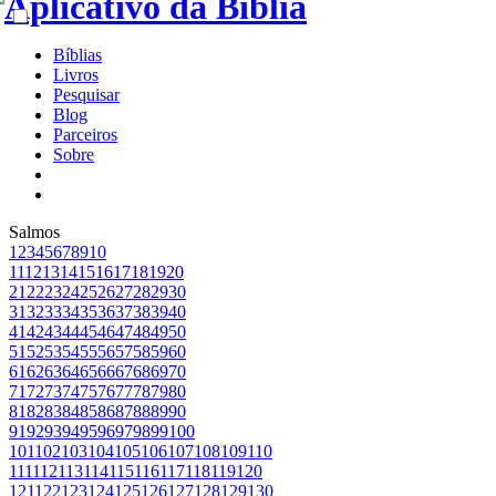
Bíblias
Livros
Pesquisar
Blog
Parceiros
Sobre
Salmos
1
2
3
4
5
6
7
8
9
10
11
12
13
14
15
16
17
18
19
20
21
22
23
24
25
26
27
28
29
30
31
32
33
34
35
36
37
38
39
40
41
42
43
44
45
46
47
48
49
50
51
52
53
54
55
56
57
58
59
60
61
62
63
64
65
66
67
68
69
70
71
72
73
74
75
76
77
78
79
80
81
82
83
84
85
86
87
88
89
90
91
92
93
94
95
96
97
98
99
100
101
102
103
104
105
106
107
108
109
110
111
112
113
114
115
116
117
118
119
120
121
122
123
124
125
126
127
128
129
130