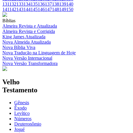
131
132
133
134
135
136
137
138
139
140
141
142
143
144
145
146
147
148
149
150
Bíblias
Almeira Revista e Atualizada
Almeira Revista e Corrigida
King James Atualizada
Nova Almeida Atualizada
Nova Bíblia Viva
Nova Tradução na Linguagem de Hoje
Nova Versão Internacional
Nova Versão Transformadora
Velho
Testamento
Gênesis
Êxodo
Levítico
Números
Deuteronômio
Josué