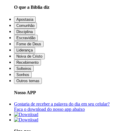
O que a Bíblia diz
Apostasia
Comunhão
Disciplina
Escravidão
Fome de Deus
Liderança
Noiva de Cristo
Recebimento
Solteiros
Sonhos
Outros temas
Nosso APP
Gostaria de receber a palavra do dia em seu celular?
Faça o download do nosso app abaixo