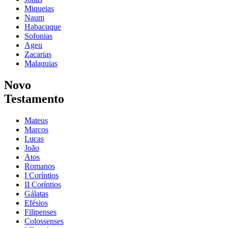
Miqueias
Naum
Habacuque
Sofonias
Ageu
Zacarias
Malaquias
Novo
Testamento
Mateus
Marcos
Lucas
João
Atos
Romanos
I Coríntios
II Coríntios
Gálatas
Efésios
Filipenses
Colossenses