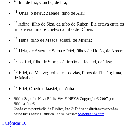
40
Ira, de Itra; Garebe, de Itra;
41
Urias, o heteu; Zabade, filho de Alai;
42
Adina, filho de Siza, da tribo de Rúben. Ele estava entre os
trinta e era um dos chefes da tribo de Rúben;
43
Hanã, filho de Maaca; Josafá, de Mitena;
44
Uzia, de Asterote; Sama e Jeiel, filhos de Hotão, de Aroer;
45
Jediael, filho de Sinri; Joá, irmão de Jediael, de Tiza;
46
Eliel, de Maave; Jeribai e Josavias, filhos de Elnaão; Itma,
de Moabe;
47
Eliel, Obede e Jaasiel, de Zobá.
Biblia Sagrada, Nova Bíblia Viva® NBV® Copyright © 2007 por
Biblica, Inc.®
Usado com permissão da Biblica, Inc.® Todos os direitos reservados.
Saiba mais sobre a Biblica, Inc.®. Acesse:
www.biblica.com
I Crônicas 10