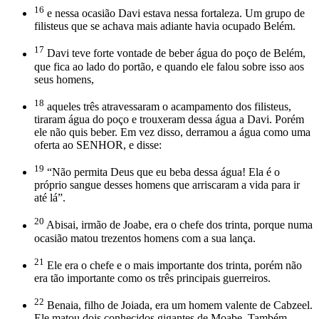
16
e nessa ocasião Davi estava nessa fortaleza. Um grupo de
filisteus que se achava mais adiante havia ocupado Belém.
17
Davi teve forte vontade de beber água do poço de Belém,
que fica ao lado do portão, e quando ele falou sobre isso aos
seus homens,
18
aqueles três atravessaram o acampamento dos filisteus,
tiraram água do poço e trouxeram dessa água a Davi. Porém
ele não quis beber. Em vez disso, derramou a água como uma
oferta ao SENHOR, e disse:
19
“Não permita Deus que eu beba dessa água! Ela é o
próprio sangue desses homens que arriscaram a vida para ir
até lá”.
20
Abisai, irmão de Joabe, era o chefe dos trinta, porque numa
ocasião matou trezentos homens com a sua lança.
21
Ele era o chefe e o mais importante dos trinta, porém não
era tão importante como os três principais guerreiros.
22
Benaia, filho de Joiada, era um homem valente de Cabzeel.
Ele matou dois conhecidos gigantes de Moabe. Também