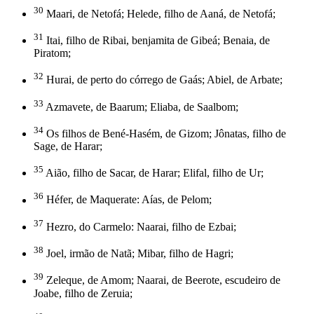
30
Maari, de Netofá; Helede, filho de Aaná, de Netofá;
31
Itai, filho de Ribai, benjamita de Gibeá; Benaia, de
Piratom;
32
Hurai, de perto do córrego de Gaás; Abiel, de Arbate;
33
Azmavete, de Baarum; Eliaba, de Saalbom;
34
Os filhos de Bené-Hasém, de Gizom; Jônatas, filho de
Sage, de Harar;
35
Aião, filho de Sacar, de Harar; Elifal, filho de Ur;
36
Héfer, de Maquerate: Aías, de Pelom;
37
Hezro, do Carmelo: Naarai, filho de Ezbai;
38
Joel, irmão de Natã; Mibar, filho de Hagri;
39
Zeleque, de Amom; Naarai, de Beerote, escudeiro de
Joabe, filho de Zeruia;