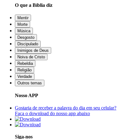
O que a Bíblia diz
Mentir
Morte
Música
Desgosto
Discipulado
Inimigos de Deus
Noiva de Cristo
Rebeldia
Religião
Verdade
Outros temas
Nosso APP
Gostaria de receber a palavra do dia em seu celular?
Faça o download do nosso app abaixo
Siga-nos