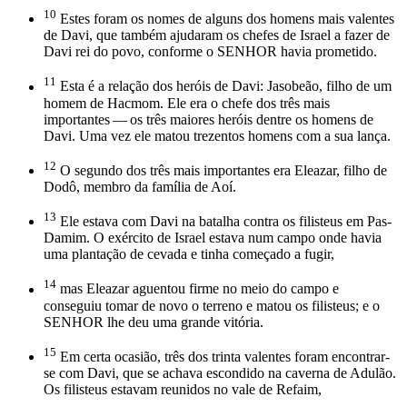
10
Estes foram os nomes de alguns dos homens mais valentes
de Davi, que também ajudaram os chefes de Israel a fazer de
Davi rei do povo, conforme o SENHOR havia prometido.
11
Esta é a relação dos heróis de Davi: Jasobeão, filho de um
homem de Hacmom. Ele era o chefe dos três mais
importantes — os três maiores heróis dentre os homens de
Davi. Uma vez ele matou trezentos homens com a sua lança.
12
O segundo dos três mais importantes era Eleazar, filho de
Dodô, membro da família de Aoí.
13
Ele estava com Davi na batalha contra os filisteus em Pas-
Damim. O exército de Israel estava num campo onde havia
uma plantação de cevada e tinha começado a fugir,
14
mas Eleazar aguentou firme no meio do campo e
conseguiu tomar de novo o terreno e matou os filisteus; e o
SENHOR lhe deu uma grande vitória.
15
Em certa ocasião, três dos trinta valentes foram encontrar-
se com Davi, que se achava escondido na caverna de Adulão.
Os filisteus estavam reunidos no vale de Refaim,