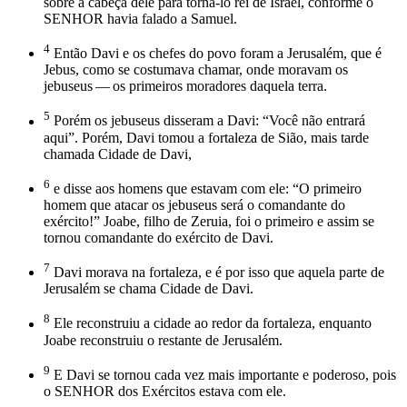
sobre a cabeça dele para torná-lo rei de Israel, conforme o
SENHOR havia falado a Samuel.
4
Então Davi e os chefes do povo foram a Jerusalém, que é
Jebus, como se costumava chamar, onde moravam os
jebuseus — os primeiros moradores daquela terra.
5
Porém os jebuseus disseram a Davi: “Você não entrará
aqui”. Porém, Davi tomou a fortaleza de Sião, mais tarde
chamada Cidade de Davi,
6
e disse aos homens que estavam com ele: “O primeiro
homem que atacar os jebuseus será o comandante do
exército!” Joabe, filho de Zeruia, foi o primeiro e assim se
tornou comandante do exército de Davi.
7
Davi morava na fortaleza, e é por isso que aquela parte de
Jerusalém se chama Cidade de Davi.
8
Ele reconstruiu a cidade ao redor da fortaleza, enquanto
Joabe reconstruiu o restante de Jerusalém.
9
E Davi se tornou cada vez mais importante e poderoso, pois
o SENHOR dos Exércitos estava com ele.