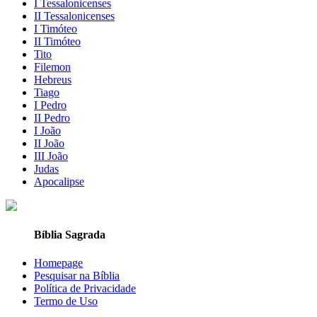
I Tessalonicenses
II Tessalonicenses
I Timóteo
II Timóteo
Tito
Filemon
Hebreus
Tiago
I Pedro
II Pedro
I João
II João
III João
Judas
Apocalipse
Bíblia Sagrada
Homepage
Pesquisar na Bíblia
Política de Privacidade
Termo de Uso