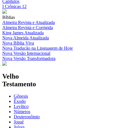
Capítulos
I Crônicas 12
Bíblias
Almeira Revista e Atualizada
Almeira Revista e Corrigida
King James Atualizada
Nova Almeida Atualizada
Nova Bíblia Viva
Nova Tradução na Linguagem de Hoje
Nova Versão Internacional
Nova Versão Transformadora
Velho
Testamento
Gênesis
Êxodo
Levítico
Números
Deuteronômio
Josué
Juízes