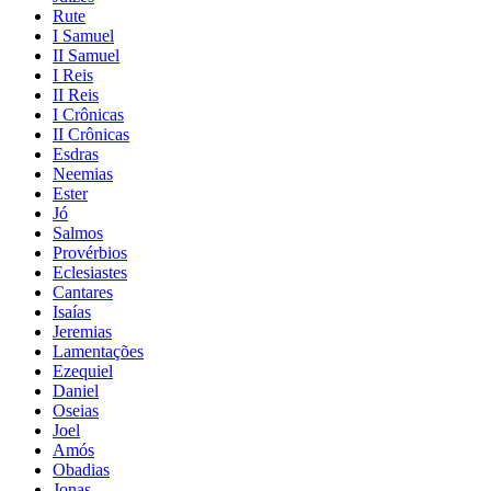
Rute
I Samuel
II Samuel
I Reis
II Reis
I Crônicas
II Crônicas
Esdras
Neemias
Ester
Jó
Salmos
Provérbios
Eclesiastes
Cantares
Isaías
Jeremias
Lamentações
Ezequiel
Daniel
Oseias
Joel
Amós
Obadias
Jonas