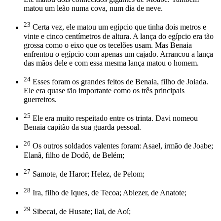
matou um leão numa cova, num dia de neve.
23
Certa vez, ele matou um egípcio que tinha dois metros e
vinte e cinco centímetros de altura. A lança do egípcio era tão
grossa como o eixo que os tecelões usam. Mas Benaia
enfrentou o egípcio com apenas um cajado. Arrancou a lança
das mãos dele e com essa mesma lança matou o homem.
24
Esses foram os grandes feitos de Benaia, filho de Joiada.
Ele era quase tão importante como os três principais
guerreiros.
25
Ele era muito respeitado entre os trinta. Davi nomeou
Benaia capitão da sua guarda pessoal.
26
Os outros soldados valentes foram: Asael, irmão de Joabe;
Elanã, filho de Dodô, de Belém;
27
Samote, de Haror; Helez, de Pelom;
28
Ira, filho de Iques, de Tecoa; Abiezer, de Anatote;
29
Sibecai, de Husate; Ilai, de Aoí;