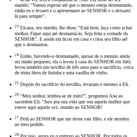
marido: “Vamos esperar até que o menino esteja desmamado,
então eu o levarei e o apresentarei ao SENHOR e o deixarei
lá para sempre”.
23
Elcana, seu marido, lhe disse: “Está bem, faça como achar
melhor. Fique aqui até desmamá-lo. Seja feita a vontade do
SENHOR”. E assim ela ficou em casa e criou seu filho até
que o desmamou.
24
Então, havendo-o desmamado, apesar de o menino ainda
ser muito pequeno, ela o levou à casa do SENHOR em Siló;
levou também um novilho de três anos para o sacrifício, cerca
de trinta litros de farinha e uma vasilha de vinho.
25
Depois do sacrifício do novilho, levaram o menino a Eli.
26
“Meu senhor, lembra-se de mim?”, perguntou Ana ao
sacerdote Eli. “Juro por sua vida que sou aquela mulher que
esteve aqui aquela vez, orando ao SENHOR!
27
Pedi ao SENHOR que me desse este filho, e ele atendeu
ao meu pedido.
28
Por isso, agora eu o entrego ao SENHOR. Por todos os