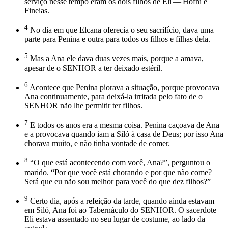
serviço nesse tempo eram os dois filhos de Eli — Hofni e
Fineias.
4
No dia em que Elcana oferecia o seu sacrifício, dava uma
parte para Penina e outra para todos os filhos e filhas dela.
5
Mas a Ana ele dava duas vezes mais, porque a amava,
apesar de o SENHOR a ter deixado estéril.
6
Acontece que Penina piorava a situação, porque provocava
Ana continuamente, para deixá-la irritada pelo fato de o
SENHOR não lhe permitir ter filhos.
7
E todos os anos era a mesma coisa. Penina caçoava de Ana
e a provocava quando iam a Siló à casa de Deus; por isso Ana
chorava muito, e não tinha vontade de comer.
8
“O que está acontecendo com você, Ana?”, perguntou o
marido. “Por que você está chorando e por que não come?
Será que eu não sou melhor para você do que dez filhos?”
9
Certo dia, após a refeição da tarde, quando ainda estavam
em Siló, Ana foi ao Tabernáculo do SENHOR. O sacerdote
Eli estava assentado no seu lugar de costume, ao lado da