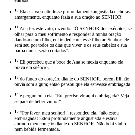
entrada.
10
Ela estava sentindo-se profundamente angustiada e chorava
amargamente, enquanto fazia a sua oração ao SENHOR.
11
Ana fez este voto, dizendo: “Ó SENHOR dos exércitos, se
olhar para o meu sofrimento e responder à minha oração
dando-me um filho, então dedicarei esse filho ao Senhor; ele
será seu por todos os dias que viver, e os seus cabelos e sua
barba nunca serão cortados”.
12
Eli percebeu que a boca de Ana se mexia enquanto ela
orava em silêncio,
13
do fundo do coração, diante do SENHOR, porém Eli não
ouvia som algum; então pensou que ela estivesse embriagada
14
e perguntou a ela: “Era preciso vir aqui embriagada? Veja
se para de beber vinho!”
15
“Por favor, meu senhor!”, respondeu ela, “não estou
embriagada! Estou profundamente angustiada e estava
abrindo meu coração diante do SENHOR. Não bebi vinho
nem bebida fermentada.