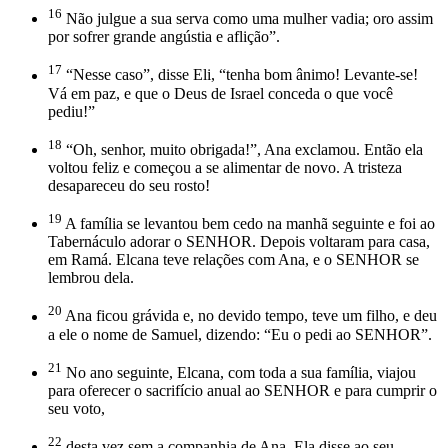
16
Não julgue a sua serva como uma mulher vadia; oro assim
por sofrer grande angústia e aflição”.
17
“Nesse caso”, disse Eli, “tenha bom ânimo! Levante-se!
Vá em paz, e que o Deus de Israel conceda o que você
pediu!”
18
“Oh, senhor, muito obrigada!”, Ana exclamou. Então ela
voltou feliz e começou a se alimentar de novo. A tristeza
desapareceu do seu rosto!
19
A família se levantou bem cedo na manhã seguinte e foi ao
Tabernáculo adorar o SENHOR. Depois voltaram para casa,
em Ramá. Elcana teve relações com Ana, e o SENHOR se
lembrou dela.
20
Ana ficou grávida e, no devido tempo, teve um filho, e deu
a ele o nome de Samuel, dizendo: “Eu o pedi ao SENHOR”.
21
No ano seguinte, Elcana, com toda a sua família, viajou
para oferecer o sacrifício anual ao SENHOR e para cumprir o
seu voto,
22
desta vez sem a companhia de Ana. Ela disse ao seu