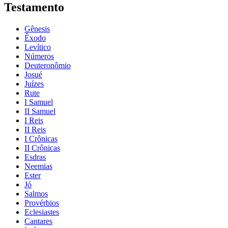
Testamento
Gênesis
Êxodo
Levítico
Números
Deuteronômio
Josué
Juízes
Rute
I Samuel
II Samuel
I Reis
II Reis
I Crônicas
II Crônicas
Esdras
Neemias
Ester
Jó
Salmos
Provérbios
Eclesiastes
Cantares