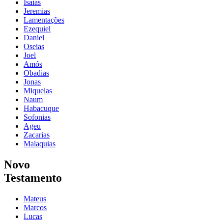
Isaías
Jeremias
Lamentações
Ezequiel
Daniel
Oseias
Joel
Amós
Obadias
Jonas
Miqueias
Naum
Habacuque
Sofonias
Ageu
Zacarias
Malaquias
Novo
Testamento
Mateus
Marcos
Lucas