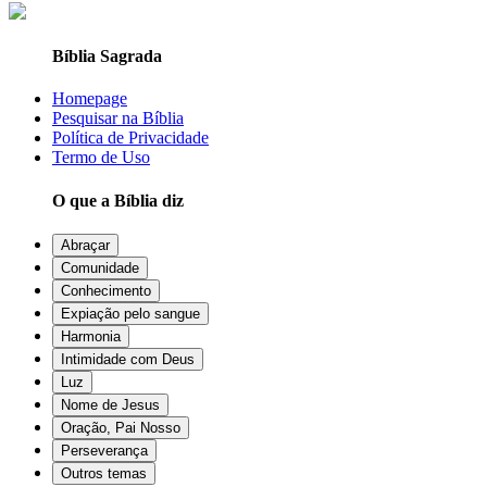
Bíblia Sagrada
Homepage
Pesquisar na Bíblia
Política de Privacidade
Termo de Uso
O que a Bíblia diz
Abraçar
Comunidade
Conhecimento
Expiação pelo sangue
Harmonia
Intimidade com Deus
Luz
Nome de Jesus
Oração, Pai Nosso
Perseverança
Outros temas