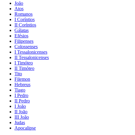
João
Atos
Romanos
I Coríntios
II Coríntios
Gálatas
Efésios
Filipenses
Colossenses
I Tessalonicenses
II Tessalonicenses
I Timóteo
II Timóteo
Tito
Filemon
Hebreus
Tiago
I Pedro
II Pedro
I João
II João
III João
Judas
Apocalipse