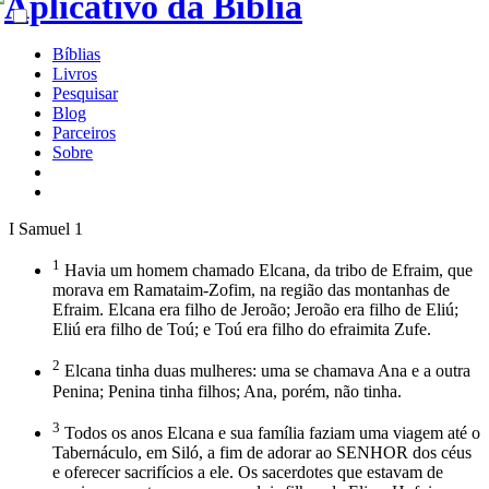
Bíblias
Livros
Pesquisar
Blog
Parceiros
Sobre
I Samuel 1
1
Havia um homem chamado Elcana, da tribo de Efraim, que
morava em Ramataim-Zofim, na região das montanhas de
Efraim. Elcana era filho de Jeroão; Jeroão era filho de Eliú;
Eliú era filho de Toú; e Toú era filho do efraimita Zufe.
2
Elcana tinha duas mulheres: uma se chamava Ana e a outra
Penina; Penina tinha filhos; Ana, porém, não tinha.
3
Todos os anos Elcana e sua família faziam uma viagem até o
Tabernáculo, em Siló, a fim de adorar ao SENHOR dos céus
e oferecer sacrifícios a ele. Os sacerdotes que estavam de