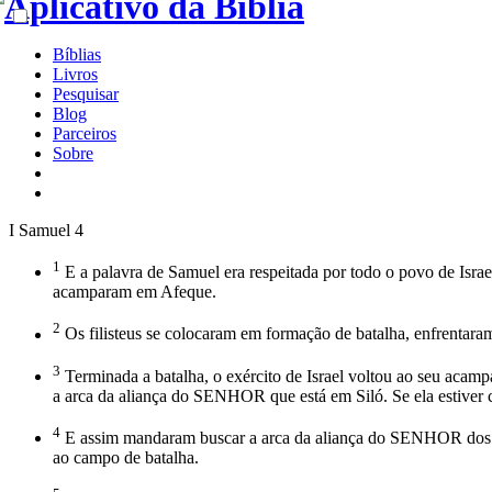
Bíblias
Livros
Pesquisar
Blog
Parceiros
Sobre
I Samuel 4
1
E a palavra de Samuel era respeitada por todo o povo de Israel.
acamparam em Afeque.
2
Os filisteus se colocaram em formação de batalha, enfrentaram I
3
Terminada a batalha, o exército de Israel voltou ao seu acam
a arca da aliança do SENHOR que está em Siló. Se ela estiver
4
E assim mandaram buscar a arca da aliança do SENHOR dos Exé
ao campo de batalha.