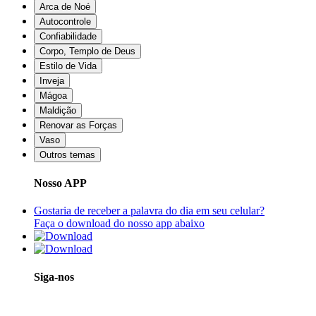
Arca de Noé
Autocontrole
Confiabilidade
Corpo, Templo de Deus
Estilo de Vida
Inveja
Mágoa
Maldição
Renovar as Forças
Vaso
Outros temas
Nosso APP
Gostaria de receber a palavra do dia em seu celular?
Faça o download do nosso app abaixo
Siga-nos