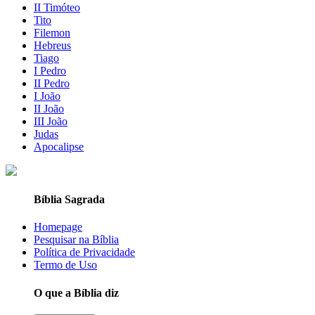
II Timóteo
Tito
Filemon
Hebreus
Tiago
I Pedro
II Pedro
I João
II João
III João
Judas
Apocalipse
Bíblia Sagrada
Homepage
Pesquisar na Bíblia
Política de Privacidade
Termo de Uso
O que a Bíblia diz