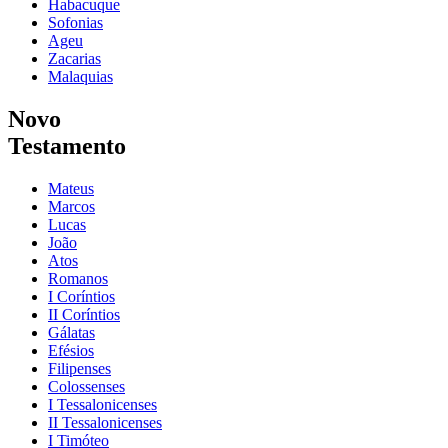
Habacuque
Sofonias
Ageu
Zacarias
Malaquias
Novo
Testamento
Mateus
Marcos
Lucas
João
Atos
Romanos
I Coríntios
II Coríntios
Gálatas
Efésios
Filipenses
Colossenses
I Tessalonicenses
II Tessalonicenses
I Timóteo