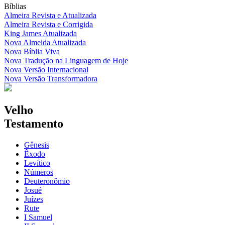
Bíblias
Almeira Revista e Atualizada
Almeira Revista e Corrigida
King James Atualizada
Nova Almeida Atualizada
Nova Bíblia Viva
Nova Tradução na Linguagem de Hoje
Nova Versão Internacional
Nova Versão Transformadora
Velho
Testamento
Gênesis
Êxodo
Levítico
Números
Deuteronômio
Josué
Juízes
Rute
I Samuel