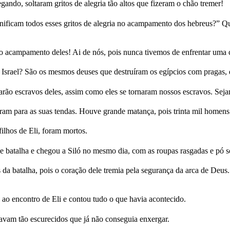
ndo, soltaram gritos de alegria tão altos que fizeram o chão tremer!
significam todos esses gritos de alegria no acampamento dos hebreus?
ao acampamento deles! Ai de nós, pois nunca tivemos de enfrentar uma c
srael? São os mesmos deuses que destruíram os egípcios com pragas, q
narão escravos deles, assim como eles se tornaram nossos escravos. Se
ugiram para as suas tendas. Houve grande matança, pois trinta mil homen
filhos de Eli, foram mortos.
talha e chegou a Siló no mesmo dia, com as roupas rasgadas e pó sobr
as da batalha, pois o coração dele tremia pela segurança da arca de Deu
ao encontro de Eli e contou tudo o que havia acontecido.
tavam tão escurecidos que já não conseguia enxergar.