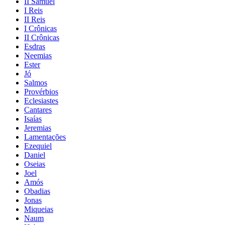
II Samuel
I Reis
II Reis
I Crônicas
II Crônicas
Esdras
Neemias
Ester
Jó
Salmos
Provérbios
Eclesiastes
Cantares
Isaías
Jeremias
Lamentações
Ezequiel
Daniel
Oseias
Joel
Amós
Obadias
Jonas
Miqueias
Naum