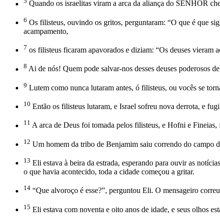
5
Quando os israelitas viram a arca da aliança do SENHOR chega
6
Os filisteus, ouvindo os gritos, perguntaram: “O que é que 
acampamento,
7
os filisteus ficaram apavorados e diziam: “Os deuses vieram 
8
Ai de nós! Quem pode salvar-nos desses deuses poderosos de I
9
Lutem como nunca lutaram antes, ó filisteus, ou vocês se tor
10
Então os filisteus lutaram, e Israel sofreu nova derrota, e f
11
A arca de Deus foi tomada pelos filisteus, e Hofni e Fineias, 
12
Um homem da tribo de Benjamim saiu correndo do campo de ba
13
Eli estava à beira da estrada, esperando para ouvir as notíci
o que havia acontecido, toda a cidade começou a gritar.
14
“Que alvoroço é esse?”, perguntou Eli. O mensageiro correu 
15
Eli estava com noventa e oito anos de idade, e seus olhos es