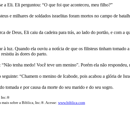
e a Eli. Eli perguntou: “O que foi que aconteceu, meu filho?”
steus e milhares de soldados israelitas foram mortos no campo de batal
 de Deus, Eli caiu da cadeira para trás, ao lado do portão, e com a q
dar à luz. Quando ela ouviu a notícia de que os filisteus tinham tomado
resistiu às dores do parto.
m: “Não tenha medo! Você teve um menino”. Porém ela não respondeu, n
o seguinte: “Chamem o menino de Icabode, pois acabou a glória de Isra
do tomada e por causa da morte do seu marido e do seu sogro.
 Inc.®
 mais sobre a Biblica, Inc.®. Acesse:
www.biblica.com