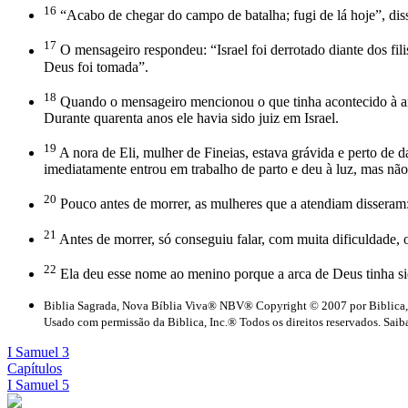
16
“Acabo de chegar do campo de batalha; fugi de lá hoje”, diss
17
O mensageiro respondeu: “Israel foi derrotado diante dos fili
Deus foi tomada”.
18
Quando o mensageiro mencionou o que tinha acontecido à arca
Durante quarenta anos ele havia sido juiz em Israel.
19
A nora de Eli, mulher de Fineias, estava grávida e perto de 
imediatamente entrou em trabalho de parto e deu à luz, mas não 
20
Pouco antes de morrer, as mulheres que a atendiam dissera
21
Antes de morrer, só conseguiu falar, com muita dificuldade, 
22
Ela deu esse nome ao menino porque a arca de Deus tinha si
Biblia Sagrada, Nova Bíblia Viva® NBV® Copyright © 2007 por Biblica,
Usado com permissão da Biblica, Inc.® Todos os direitos reservados. Saiba
I Samuel 3
Capítulos
I Samuel 5