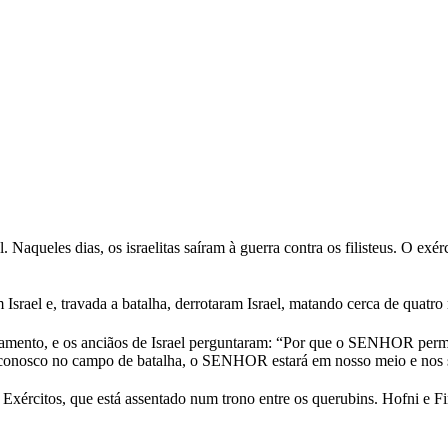
 Naqueles dias, os israelitas saíram à guerra contra os filisteus. O exér
srael e, travada a batalha, derrotaram Israel, matando cerca de quatro m
pamento, e os anciãos de Israel perguntaram: “Por que o SENHOR permi
 conosco no campo de batalha, o SENHOR estará em nosso meio e nos s
rcitos, que está assentado num trono entre os querubins. Hofni e Fine