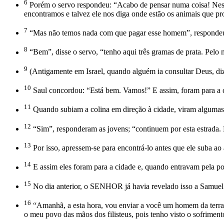
6
Porém o servo respondeu: “Acabo de pensar numa coisa! Nest
encontramos e talvez ele nos diga onde estão os animais que p
7
“Mas não temos nada com que pagar esse homem”, respondeu 
8
“Bem”, disse o servo, “tenho aqui três gramas de prata. Pelo 
9
(Antigamente em Israel, quando alguém ia consultar Deus, diz
10
Saul concordou: “Está bem. Vamos!” E assim, foram para a
11
Quando subiam a colina em direção à cidade, viram algumas j
12
“Sim”, responderam as jovens; “continuem por esta estrada. 
13
Por isso, apressem-se para encontrá-lo antes que ele suba a
14
E assim eles foram para a cidade e, quando entravam pela port
15
No dia anterior, o SENHOR já havia revelado isso a Samuel
16
“Amanhã, a esta hora, vou enviar a você um homem da terra d
o meu povo das mãos dos filisteus, pois tenho visto o sofrime