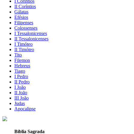
I Coríntios
II Coríntios
Gálatas
Efésios
Filipenses
Colossenses
I Tessalonicenses
II Tessalonicenses
I Timóteo
II Timóteo
Tito
Filemon
Hebreus
Tiago
I Pedro
II Pedro
I João
II João
III João
Judas
Apocalipse
Bíblia Sagrada