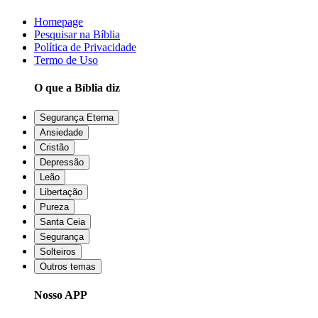
Homepage
Pesquisar na Bíblia
Política de Privacidade
Termo de Uso
O que a Bíblia diz
Segurança Eterna
Ansiedade
Cristão
Depressão
Leão
Libertação
Pureza
Santa Ceia
Segurança
Solteiros
Outros temas
Nosso APP