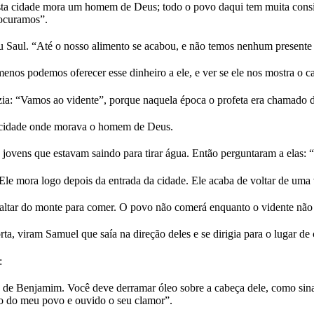
a cidade mora um homem de Deus; todo o povo daqui tem muita conside
rocuramos”.
Saul. “Até o nosso alimento se acabou, e não temos nenhum presente 
menos podemos oferecer esse dinheiro a ele, e ver se ele nos mostra o 
ia: “Vamos ao vidente”, porque naquela época o profeta era chamado d
 cidade onde morava o homem de Deus.
ovens que estavam saindo para tirar água. Então perguntaram a elas: “
Ele mora logo depois da entrada da cidade. Ele acaba de voltar de uma 
o altar do monte para comer. O povo não comerá enquanto o vidente não
a, viram Samuel que saía na direção deles e se dirigia para o lugar de 
:
e Benjamim. Você deve derramar óleo sobre a cabeça dele, como sinal 
nto do meu povo e ouvido o seu clamor”.