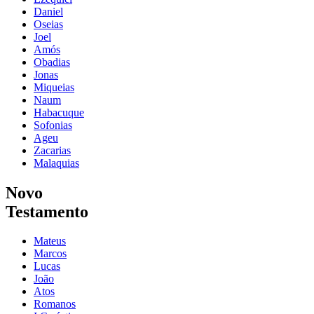
Daniel
Oseias
Joel
Amós
Obadias
Jonas
Miqueias
Naum
Habacuque
Sofonias
Ageu
Zacarias
Malaquias
Novo
Testamento
Mateus
Marcos
Lucas
João
Atos
Romanos