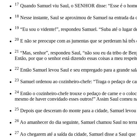
17
Quando Samuel viu Saul, o SENHOR disse: “Esse é o homem
18
Nesse instante, Saul se aproximou de Samuel na entrada da c
19
“Eu sou o vidente!”, respondeu Samuel. “Suba até o lugar de 
20
E não se preocupe com as jumentas que se perderam há três di
21
“Mas, senhor”, respondeu Saul, “não sou eu da tribo de Benj
Então, por que o senhor está dizendo essas coisas a meu respei
22
Então Samuel levou Saul e seu empregado para a grande sala 
23
Samuel ordenou ao cozinheiro-chefe: “Traga o pedaço de carn
24
Então o cozinheiro-chefe trouxe o pedaço de carne e o coloco
mesmo de haver convidado esses outros!” Assim Saul comeu n
25
Depois que desceram do monte para a cidade, Samuel levou S
26
Ao amanhecer do dia seguinte, Samuel chamou Saul no terraço
27
Ao chegarem até a saída da cidade, Samuel disse a Saul que 