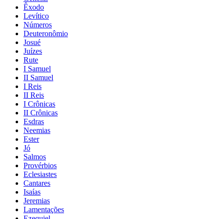
Êxodo
Levítico
Números
Deuteronômio
Josué
Juízes
Rute
I Samuel
II Samuel
I Reis
II Reis
I Crônicas
II Crônicas
Esdras
Neemias
Ester
Jó
Salmos
Provérbios
Eclesiastes
Cantares
Isaías
Jeremias
Lamentações
Ezequiel