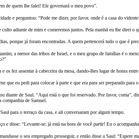
 de quem lhe falei! Ele governará o meu povo”.
idade e perguntou: “Pode me dizer, por favor, onde é a casa do vidente
culto adiante de mim e comeremos juntos. Pela manhã eu lhe direi o que
as, porque já foram encontradas. A quem pertencerá tudo o que é precio
amim, a menor das tribos de Israel, e o meu grupo de famílias é o meno
to?”
e os fez assentar à cabeceira da mesa, dando-lhes lugar de honra entre
e que eu pedi para colocar à parte e que era para ser preparado para 
u diante de Saul. “Aqui está o que foi reservado. Por favor, coma”, di
a companhia de Samuel.
aul para o terraço da casa, e ali conversaram por algum tempo.
 e disse: “Levante-se; já está na hora de você partir! Eu o acompanha
mandasse o seu empregado prosseguir, e então disse a Saul: “Espere m