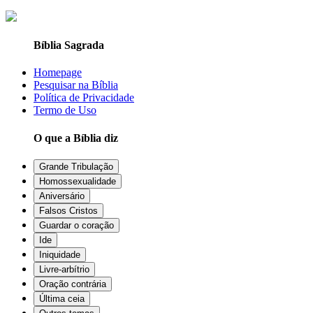
Bíblia Sagrada
Homepage
Pesquisar na Bíblia
Política de Privacidade
Termo de Uso
O que a Bíblia diz
Grande Tribulação
Homossexualidade
Aniversário
Falsos Cristos
Guardar o coração
Ide
Iniquidade
Livre-arbítrio
Oração contrária
Última ceia