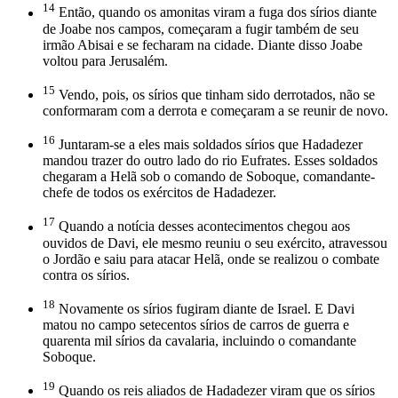
14
Então, quando os amonitas viram a fuga dos sírios diante
de Joabe nos campos, começaram a fugir também de seu
irmão Abisai e se fecharam na cidade. Diante disso Joabe
voltou para Jerusalém.
15
Vendo, pois, os sírios que tinham sido derrotados, não se
conformaram com a derrota e começaram a se reunir de novo.
16
Juntaram-se a eles mais soldados sírios que Hadadezer
mandou trazer do outro lado do rio Eufrates. Esses soldados
chegaram a Helã sob o comando de Soboque, comandante-
chefe de todos os exércitos de Hadadezer.
17
Quando a notícia desses acontecimentos chegou aos
ouvidos de Davi, ele mesmo reuniu o seu exército, atravessou
o Jordão e saiu para atacar Helã, onde se realizou o combate
contra os sírios.
18
Novamente os sírios fugiram diante de Israel. E Davi
matou no campo setecentos sírios de carros de guerra e
quarenta mil sírios da cavalaria, incluindo o comandante
Soboque.
19
Quando os reis aliados de Hadadezer viram que os sírios