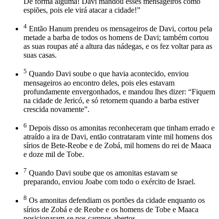
De forma alguma! Davi mandou esses mensageiros como
espiões, pois ele virá atacar a cidade!”
4
Então Hanum prendeu os mensageiros de Davi, cortou pela
metade a barba de todos os homens de Davi; também cortou
as suas roupas até a altura das nádegas, e os fez voltar para as
suas casas.
5
Quando Davi soube o que havia acontecido, enviou
mensageiros ao encontro deles, pois eles estavam
profundamente envergonhados, e mandou lhes dizer: “Fiquem
na cidade de Jericó, e só retornem quando a barba estiver
crescida novamente”.
6
Depois disso os amonitas reconheceram que tinham errado e
atraído a ira de Davi, então contrataram vinte mil homens dos
sírios de Bete-Reobe e de Zobá, mil homens do rei de Maaca
e doze mil de Tobe.
7
Quando Davi soube que os amonitas estavam se
preparando, enviou Joabe com todo o exército de Israel.
8
Os amonitas defendiam os portões da cidade enquanto os
sírios de Zobá e de Reobe e os homens de Tobe e Maaca
posicionaram-se nos campos abertos.