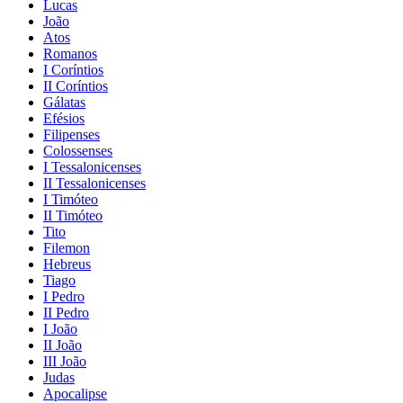
Lucas
João
Atos
Romanos
I Coríntios
II Coríntios
Gálatas
Efésios
Filipenses
Colossenses
I Tessalonicenses
II Tessalonicenses
I Timóteo
II Timóteo
Tito
Filemon
Hebreus
Tiago
I Pedro
II Pedro
I João
II João
III João
Judas
Apocalipse