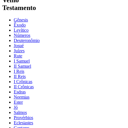
Velho
Testamento
Gênesis
Êxodo
Levítico
Números
Deuteronômio
Josué
Juízes
Rute
I Samuel
II Samuel
I Reis
II Reis
I Crônicas
II Crônicas
Esdras
Neemias
Ester
Jó
Salmos
Provérbios
Eclesiastes
Cantares