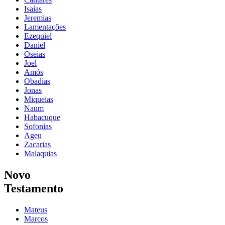
Isaías
Jeremias
Lamentações
Ezequiel
Daniel
Oseias
Joel
Amós
Obadias
Jonas
Miqueias
Naum
Habacuque
Sofonias
Ageu
Zacarias
Malaquias
Novo
Testamento
Mateus
Marcos