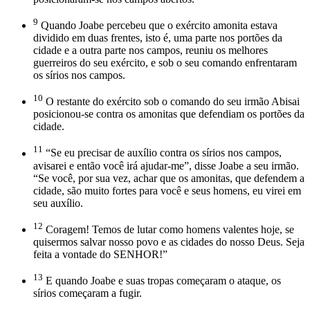
9
Quando Joabe percebeu que o exército amonita estava
dividido em duas frentes, isto é, uma parte nos portões da
cidade e a outra parte nos campos, reuniu os melhores
guerreiros do seu exército, e sob o seu comando enfrentaram
os sírios nos campos.
10
O restante do exército sob o comando do seu irmão Abisai
posicionou-se contra os amonitas que defendiam os portões da
cidade.
11
“Se eu precisar de auxílio contra os sírios nos campos,
avisarei e então você irá ajudar-me”, disse Joabe a seu irmão.
“Se você, por sua vez, achar que os amonitas, que defendem a
cidade, são muito fortes para você e seus homens, eu virei em
seu auxílio.
12
Coragem! Temos de lutar como homens valentes hoje, se
quisermos salvar nosso povo e as cidades do nosso Deus. Seja
feita a vontade do SENHOR!”
13
E quando Joabe e suas tropas começaram o ataque, os
sírios começaram a fugir.