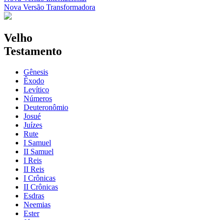
Nova Versão Transformadora
Velho
Testamento
Gênesis
Êxodo
Levítico
Números
Deuteronômio
Josué
Juízes
Rute
I Samuel
II Samuel
I Reis
II Reis
I Crônicas
II Crônicas
Esdras
Neemias
Ester