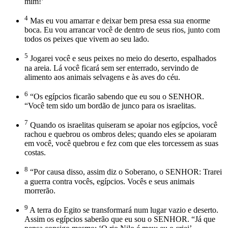
mim!’
4
Mas eu vou amarrar e deixar bem presa essa sua enorme
boca. Eu vou arrancar você de dentro de seus rios, junto com
todos os peixes que vivem ao seu lado.
5
Jogarei você e seus peixes no meio do deserto, espalhados
na areia. Lá você ficará sem ser enterrado, servindo de
alimento aos animais selvagens e às aves do céu.
6
“Os egípcios ficarão sabendo que eu sou o SENHOR.
“Você tem sido um bordão de junco para os israelitas.
7
Quando os israelitas quiseram se apoiar nos egípcios, você
rachou e quebrou os ombros deles; quando eles se apoiaram
em você, você quebrou e fez com que eles torcessem as suas
costas.
8
“Por causa disso, assim diz o Soberano, o SENHOR: Trarei
a guerra contra vocês, egípcios. Vocês e seus animais
morrerão.
9
A terra do Egito se transformará num lugar vazio e deserto.
Assim os egípcios saberão que eu sou o SENHOR. “Já que