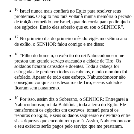
16
Israel nunca mais confiará no Egito para resolver seus
problemas. O Egito não fará voltar à minha memória o pecado
de traição cometido por Israel, quando corria para pedir ajuda
aos egípcios. Então eles saberão que eu sou o SENHOR”.
17
No primeiro dia do primeiro mês do vigésimo sétimo ano
de exílio, o SENHOR falou comigo e me disse:
18
“Filho do homem, o exército do rei Nabucodonosor me
prestou um grande serviço atacando a cidade de Tiro. Os
soldados ficaram cansados e doentes. Toda a cabeça foi
esfregada até perderem todos os cabelos, e todo o ombro foi
esfolado. Apesar de todo esse esforço, Nabucodonosor não
conseguiu conquistar os tesouros de Tiro, e seus soldados
ficaram sem pagamento.
19
Por isso, assim diz o Soberano, o SENHOR: Entregarei a
Nabucodonosor, rei da Babilônia, toda a terra do Egito. Ele
transformará os egípcios em escravos, tomará para si os
tesouros do Egito, e seus soldados saquearão e dividirão entre
si as riquezas que encontrarem por lá. Assim, Nabucodonosor
e seu exército serão pagos pelo serviço que me prestaram.