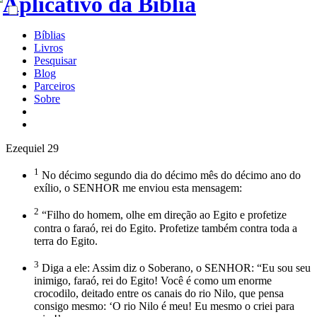
Bíblias
Livros
Pesquisar
Blog
Parceiros
Sobre
Ezequiel 29
1
No décimo segundo dia do décimo mês do décimo ano do
exílio, o SENHOR me enviou esta mensagem:
2
“Filho do homem, olhe em direção ao Egito e profetize
contra o faraó, rei do Egito. Profetize também contra toda a
terra do Egito.
3
Diga a ele: Assim diz o Soberano, o SENHOR: “Eu sou seu
inimigo, faraó, rei do Egito! Você é como um enorme
crocodilo, deitado entre os canais do rio Nilo, que pensa
consigo mesmo: ‘O rio Nilo é meu! Eu mesmo o criei para