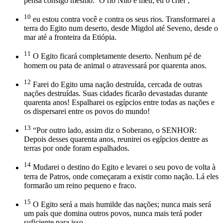
pensa consigo mesmo: ‘O rio Nilo é meu; eu o criei’,
10
eu estou contra você e contra os seus rios. Transformarei a
terra do Egito num deserto, desde Migdol até Seveno, desde o
mar até a fronteira da Etiópia.
11
O Egito ficará completamente deserto. Nenhum pé de
homem ou pata de animal o atravessará por quarenta anos.
12
Farei do Egito uma nação destruída, cercada de outras
nações destruídas. Suas cidades ficarão devastadas durante
quarenta anos! Espalharei os egípcios entre todas as nações e
os dispersarei entre os povos do mundo!
13
“Por outro lado, assim diz o Soberano, o SENHOR:
Depois desses quarenta anos, reunirei os egípcios dentre as
terras por onde foram espalhados.
14
Mudarei o destino do Egito e levarei o seu povo de volta à
terra de Patros, onde começaram a existir como nação. Lá eles
formarão um reino pequeno e fraco.
15
O Egito será a mais humilde das nações; nunca mais será
um país que domina outros povos, nunca mais terá poder
suficiente para isso.