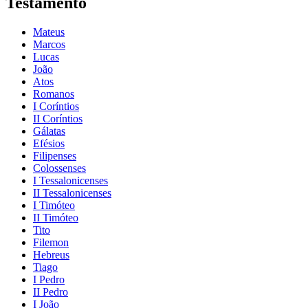
Testamento
Mateus
Marcos
Lucas
João
Atos
Romanos
I Coríntios
II Coríntios
Gálatas
Efésios
Filipenses
Colossenses
I Tessalonicenses
II Tessalonicenses
I Timóteo
II Timóteo
Tito
Filemon
Hebreus
Tiago
I Pedro
II Pedro
I João