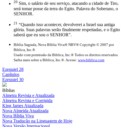
20
Sim, o salário de seu serviço, atacando a cidade de Tiro,
será tomar posse da terra do Egito. Palavra do Soberano, o
SENHOR.
21
“Quando isso acontecer, devolverei a Israel sua antiga
glória. Suas palavras serão finalmente respeitadas, e o Egito
saberá que eu sou o SENHOR”.
Biblia Sagrada, Nova Bíblia Viva® NBV® Copyright © 2007 por
Biblica, Inc.®
Usado com permissão da Biblica, Inc.® Todos os direitos reservados.
Saiba mais sobre a Biblica, Inc.®. Acesse:
www.biblica.com
Ezequiel 28
Capítulos
Ezequiel 30
Bíblias
Almeira Revista e Atualizada
Almeira Revista e Corrigida
King James Atualizada
Nova Almeida Atualizada
Nova Bíblia Viva
Nova Tradução na Linguagem de Hoje
Nova Versão Internacional