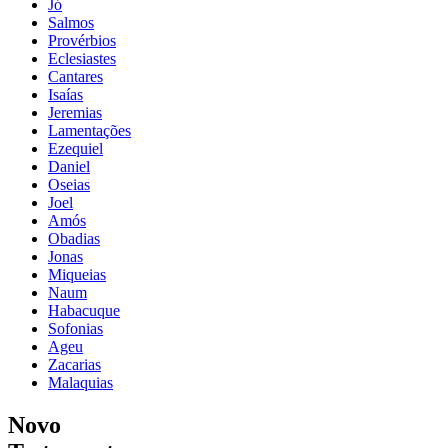
Jó
Salmos
Provérbios
Eclesiastes
Cantares
Isaías
Jeremias
Lamentações
Ezequiel
Daniel
Oseias
Joel
Amós
Obadias
Jonas
Miqueias
Naum
Habacuque
Sofonias
Ageu
Zacarias
Malaquias
Novo