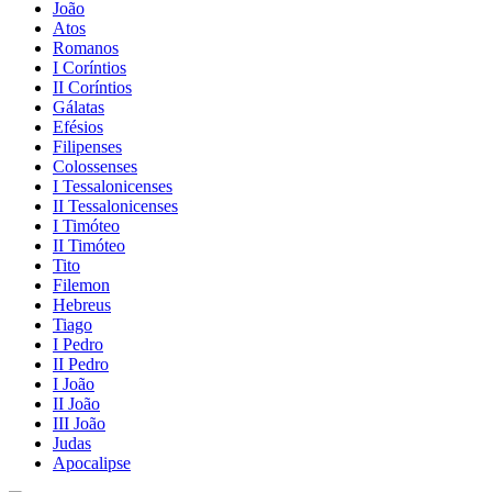
João
Atos
Romanos
I Coríntios
II Coríntios
Gálatas
Efésios
Filipenses
Colossenses
I Tessalonicenses
II Tessalonicenses
I Timóteo
II Timóteo
Tito
Filemon
Hebreus
Tiago
I Pedro
II Pedro
I João
II João
III João
Judas
Apocalipse