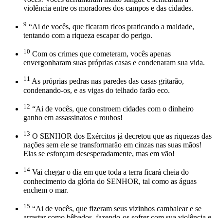
violência entre os moradores dos campos e das cidades.
9
“Ai de vocês, que ficaram ricos praticando a maldade,
tentando com a riqueza escapar do perigo.
10
Com os crimes que cometeram, vocês apenas
envergonharam suas próprias casas e condenaram sua vida.
11
As próprias pedras nas paredes das casas gritarão,
condenando-os, e as vigas do telhado farão eco.
12
“Ai de vocês, que constroem cidades com o dinheiro
ganho em assassinatos e roubos!
13
O SENHOR dos Exércitos já decretou que as riquezas das
nações sem ele se transformarão em cinzas nas suas mãos!
Elas se esforçam desesperadamente, mas em vão!
14
Vai chegar o dia em que toda a terra ficará cheia do
conhecimento da glória do SENHOR, tal como as águas
enchem o mar.
15
“Ai de vocês, que fizeram seus vizinhos cambalear e se
arrastar como bêbados, fazendo-os sofrer com sua violência e