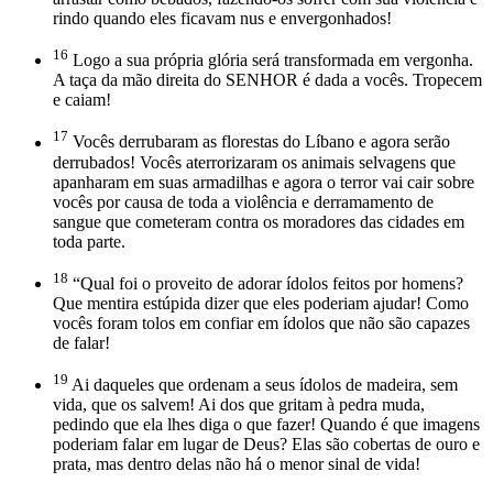
rindo quando eles ficavam nus e envergonhados!
16
Logo a sua própria glória será transformada em vergonha.
A taça da mão direita do SENHOR é dada a vocês. Tropecem
e caiam!
17
Vocês derrubaram as florestas do Líbano e agora serão
derrubados! Vocês aterrorizaram os animais selvagens que
apanharam em suas armadilhas e agora o terror vai cair sobre
vocês por causa de toda a violência e derramamento de
sangue que cometeram contra os moradores das cidades em
toda parte.
18
“Qual foi o proveito de adorar ídolos feitos por homens?
Que mentira estúpida dizer que eles poderiam ajudar! Como
vocês foram tolos em confiar em ídolos que não são capazes
de falar!
19
Ai daqueles que ordenam a seus ídolos de madeira, sem
vida, que os salvem! Ai dos que gritam à pedra muda,
pedindo que ela lhes diga o que fazer! Quando é que imagens
poderiam falar em lugar de Deus? Elas são cobertas de ouro e
prata, mas dentro delas não há o menor sinal de vida!