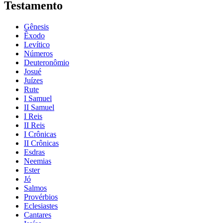
Testamento
Gênesis
Êxodo
Levítico
Números
Deuteronômio
Josué
Juízes
Rute
I Samuel
II Samuel
I Reis
II Reis
I Crônicas
II Crônicas
Esdras
Neemias
Ester
Jó
Salmos
Provérbios
Eclesiastes
Cantares