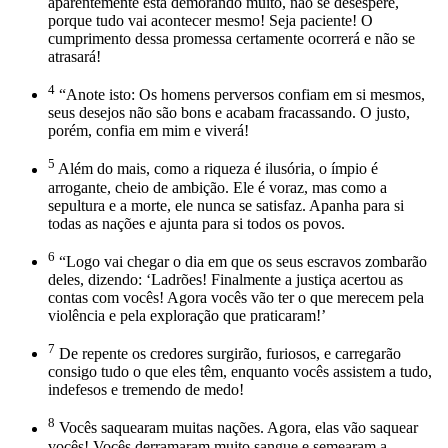
aparentemente está demorando muito, não se desespere,
porque tudo vai acontecer mesmo! Seja paciente! O
cumprimento dessa promessa certamente ocorrerá e não se
atrasará!
4
“Anote isto: Os homens perversos confiam em si mesmos,
seus desejos não são bons e acabam fracassando. O justo,
porém, confia em mim e viverá!
5
Além do mais, como a riqueza é ilusória, o ímpio é
arrogante, cheio de ambição. Ele é voraz, mas como a
sepultura e a morte, ele nunca se satisfaz. Apanha para si
todas as nações e ajunta para si todos os povos.
6
“Logo vai chegar o dia em que os seus escravos zombarão
deles, dizendo: ‘Ladrões! Finalmente a justiça acertou as
contas com vocês! Agora vocês vão ter o que merecem pela
violência e pela exploração que praticaram!’
7
De repente os credores surgirão, furiosos, e carregarão
consigo tudo o que eles têm, enquanto vocês assistem a tudo,
indefesos e tremendo de medo!
8
Vocês saquearam muitas nações. Agora, elas vão saquear
vocês! Vocês derramaram muito sangue e semearam a