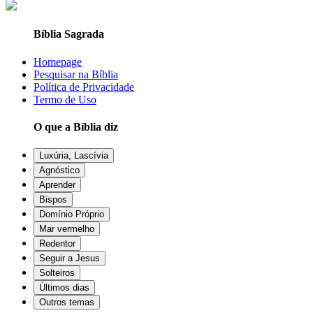
Bíblia Sagrada
Homepage
Pesquisar na Bíblia
Política de Privacidade
Termo de Uso
O que a Bíblia diz
Luxúria, Lascívia
Agnóstico
Aprender
Bispos
Domínio Próprio
Mar vermelho
Redentor
Seguir a Jesus
Solteiros
Últimos dias
Outros temas