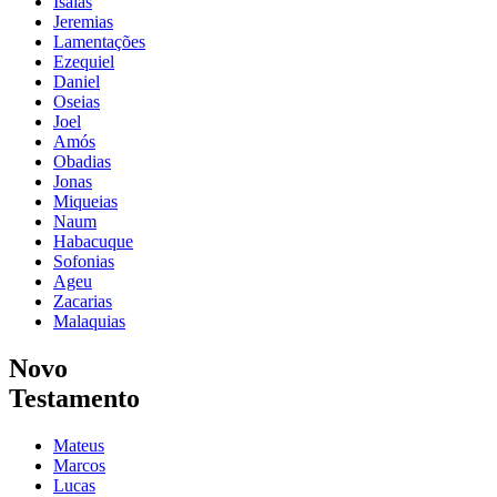
Isaías
Jeremias
Lamentações
Ezequiel
Daniel
Oseias
Joel
Amós
Obadias
Jonas
Miqueias
Naum
Habacuque
Sofonias
Ageu
Zacarias
Malaquias
Novo
Testamento
Mateus
Marcos
Lucas